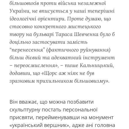
більшовиків проти війська незалежної
України, не вписується у наші теперішні
ідеологічні орієнтири. Проте думаю, що
стосовно конкретного мистецького
твору на бульварі Тараса Шевченка було б
доцільно застосувати замість
“перенесення” (фактичного руйнування)
більш дієвий та адекватний інструмент
– переосмислення», – пише Кальницький,
додавши, що «Щорс аж ніяк не був
зразковим прихильником більшовизму».
Він вважає, що можна позбавити
скульптурну постать персональної
присвяти, перейменувавши на монумент
«український вершник», адже ані головна