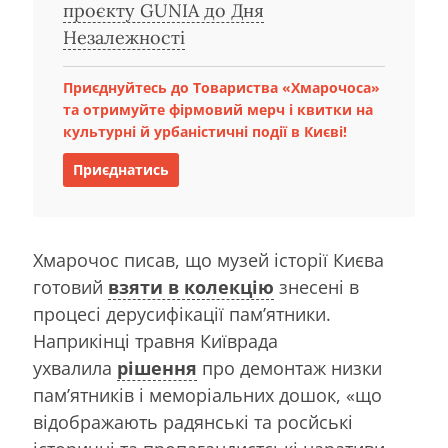
проєкту GUNIA до Дня
Незалежності
Приєднуйтесь до Товариства «Хмарочоса»
та отримуйте фірмовий мерч і квитки на
культурні й урбаністичні події в Києві!
Приєднатись
Хмарочос писав, що музей історії Києва
готовий
взяти в колекцію
знесені в
процесі дерусифікації пам’ятники.
Наприкінці травня Київрада
ухвалила
рішення
про демонтаж низки
пам’ятників і меморіальних дошок, «що
відображають радянські та росйські