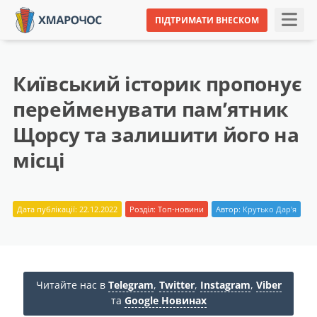
ПІДТРИМАТИ ВНЕСКОМ
Київський історик пропонує
перейменувати пам’ятник
Щорсу та залишити його на
місці
Дата публікації: 22.12.2022
Розділ:
Топ-новини
Автор:
Крутько Дар'я
Читайте нас в
Telegram
,
Twitter
,
Instagram
,
Viber
та
Google Новинах