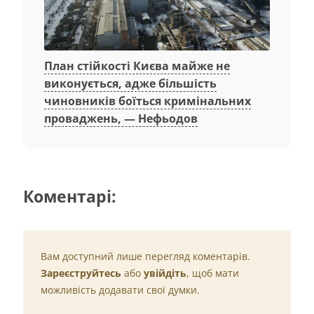
План стійкості Києва майже не
виконується, адже більшість
чиновників боїться кримінальних
проваджень, — Нефьодов
Коментарі:
Вам доступний лише перегляд коментарів.
Зареєструйтесь
або
увійдіть
, щоб мати
можливість додавати свої думки.