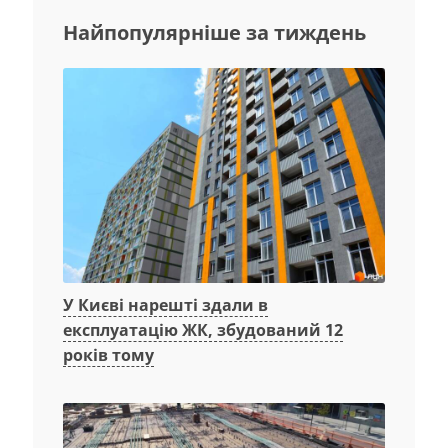
Найпопулярніше за тиждень
У Києві нарешті здали в
експлуатацію ЖК, збудований 12
років тому