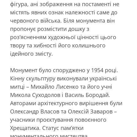
фігура, ані зображення на постаменті не
містять явних ознак належності саме до
червоного війська. Біля монумента він
пропонує розмістити дошку з
роз’ясненням художньої цінності цього
твору та хибності його колишнього
ідейного змісту.
Монумент було споруджено у 1954 році.
Кінну скульптуру виконували українські
митці – Михайло Лисенко та його учні
Микола Суходолов і Василь Бородай.
Авторами архітектурного вирішення були
Олександр Власов та Олексій Заваров –
учасники проєктування повоєнного
Хрещатика. Статус пам’ятки
монументального мистецтва