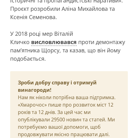
історичні та пропагандистські наративи».
Проєкт розробили Аліна Михайлова та
Ксенія Семенова.
У 2018 році мер Віталій
Кличко
висловлювався
проти демонтажу
пам’ятника Щорсу, та казав, що він йому
подобається.
Зроби добру справу і отримуй
винагороди!
Нам як ніколи потрібна ваша підтримка.
«Хмарочос» пише про розвиток міст 12
років та 12 днів. За цей час ми
опублікували 29500 новин та статей. Ми
потребуємо вашої допомоги, щоб
продовжувати якісно працювати далі.