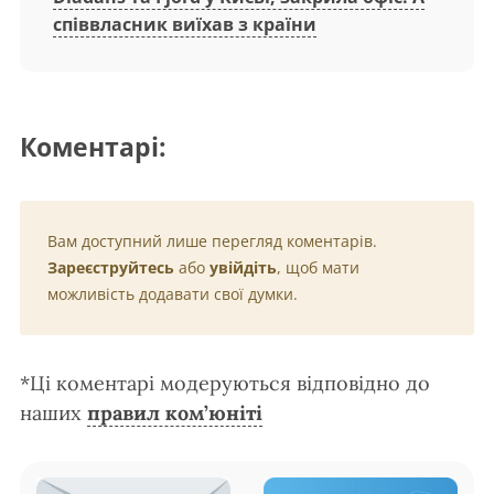
співвласник виїхав з країни
Коментарі:
Вам доступний лише перегляд коментарів.
Зареєструйтесь
або
увійдіть
, щоб мати
можливість додавати свої думки.
*Ці коментарі модеруються відповідно до
наших
правил ком’юніті