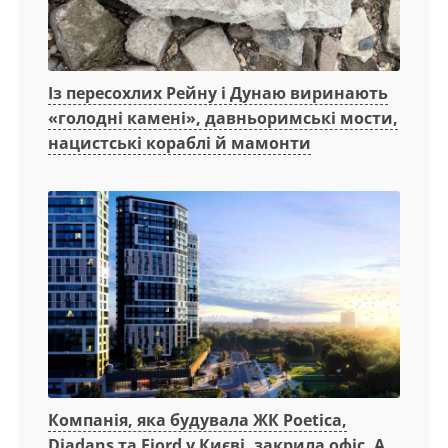
Із пересохлих Рейну і Дунаю виринають
«голодні камені», давньоримські мости,
нацистські кораблі й мамонти
Компанія, яка будувала ЖК Poetica,
Diadans та Fjord у Києві, закрила офіс. А