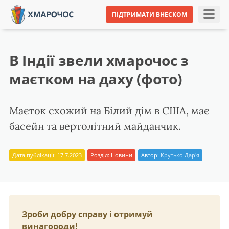
ПІДТРИМАТИ ВНЕСКОМ
В Індії звели хмарочос з
маєтком на даху (фото)
Маєток схожий на Білий дім в США, має
басейн та вертолітний майданчик.
Дата публікації: 17.7.2023
Розділ:
Новини
Автор:
Крутько Дар'я
Зроби добру справу і отримуй
винагороди!