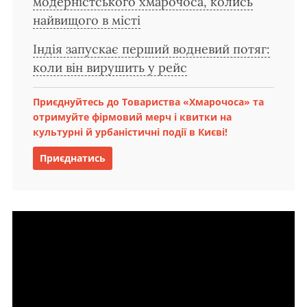
модерністського хмарочоса, колись
найвищого в місті
Індія запускає перший водневий потяг:
коли він вирушить у рейс
Приєднуйтесь до Товариства «Хмарочоса» та
отримуйте фірмовий мерч і квитки на
культурні й урбаністичні події в Києві!
Приєднатись