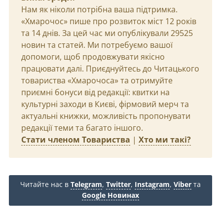
Нам як ніколи потрібна ваша підтримка.
«Хмарочос» пише про розвиток міст 12 років
та 14 днів. За цей час ми опублікували 29525
новин та статей. Ми потребуємо вашої
допомоги, щоб продовжувати якісно
працювати далі. Приєднуйтесь до Читацького
товариства «Хмарочоса» та отримуйте
приємні бонуси від редакції: квитки на
культурні заходи в Києві, фірмовий мерч та
актуальні книжки, можливість пропонувати
редакції теми та багато іншого.
Стати членом Товариства
|
Хто ми такі?
Читайте нас в
Telegram
,
Twitter
,
Instagram
,
Viber
та
Google Новинах