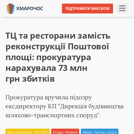
ПІДТРИМАТИ ВНЕСКОМ
ТЦ та ресторани замість
реконструкції Поштової
площі: прокуратура
нарахувала 73 млн
грн збитків
Прокуратура вручила підозру
ексдиректору КП "Дирекція будівництва
шляхово-транспортних споруд".
Дата публікації: 18.7.2023
Розділ:
Новини
Автор:
Крутько Дар'я