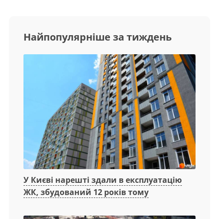
Найпопулярніше за тиждень
У Києві нарешті здали в експлуатацію
ЖК, збудований 12 років тому