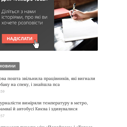
НОВИНИ
ова пошта звільнила працівників, які вигнали
обаку на спеку, і знайшла пса
:59
урналісти виміряли температуру в метро,
рамваї й автобусі Києва і здивувалися
:57