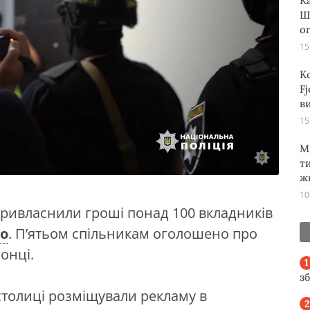
К
Ш
о
15
К
Fj
ви
15
М
т
ж
10
 привласнили гроші понад 100 вкладників
о
. П’ятьом спільникам оголошено про
онці.
з
столиці розміщували рекламу в