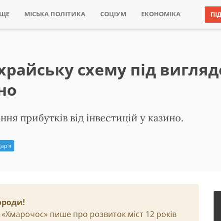
ИЩЕ
МІСЬКА ПОЛІТИКА
СОЦІУМ
ЕКОНОМІКА
ПІ
храйську схему під вигля
но
я прибутків від інвестицій у казино.
ар'я
ороди!
 «Хмарочос» пише про розвиток міст 12 років