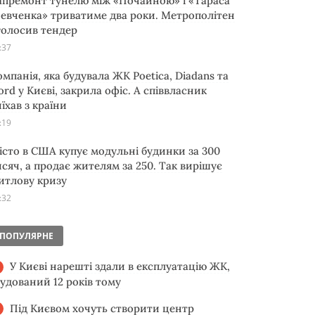
апремонт тунелю між «Почайною» і «Тараса
евченка» триватиме два роки. Метрополітен
голосив тендер
:37
омпанія, яка будувала ЖК Poetica, Diadans та
ord у Києві, закрила офіс. А співвласник
їхав з країни
:19
істо в США купує модульні будинки за 300
исяч, а продає жителям за 250. Так вирішує
итлову кризу
:32
ПОПУЛЯРНЕ
У Києві нарешті здали в експлуатацію ЖК,
будований 12 років тому
Під Києвом хочуть створити центр