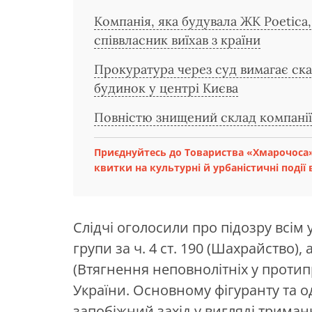
Компанія, яка будувала ЖК Poetica, 
співвласник виїхав з країни
Прокуратура через суд вимагає ска
будинок у центрі Києва
Повністю знищений склад компані
Приєднуйтесь до Товариства «Хмарочоса»
квитки на культурні й урбаністичні події в
Слідчі оголосили про підозру всім
групи за ч. 4 ст. 190 (Шахрайство), 
(Втягнення неповнолітніх у протип
України. Основному фігуранту та о
запобіжний захід у вигляді триман