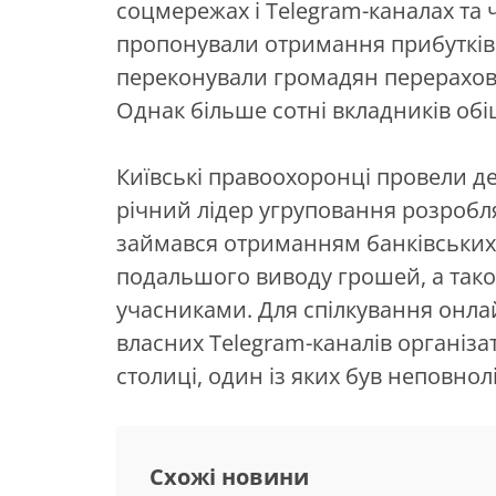
соцмережах і Telegram-каналах та 
пропонували отримання прибутків в
переконували громадян перераховув
Однак більше сотні вкладників обі
Київські правоохоронці провели де
річний лідер угруповання розробля
займався отриманням банківських 
подальшого виводу грошей, а так
учасниками. Для спілкування онлай
власних Telegram-каналів організ
столиці, один із яких був неповнолі
Схожі новини