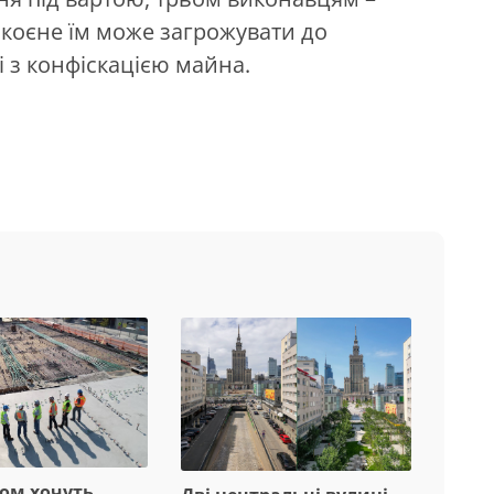
коєне їм може загрожувати до
 з конфіскацією майна.
вом хочуть