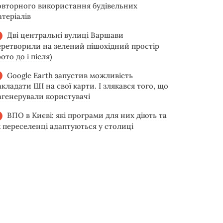
овторного використання будівельних
атеріалів
Дві центральні вулиці Варшави
еретворили на зелений пішохідний простір
ото до і після)
Google Earth запустив можливість
акладати ШІ на свої карти. І злякався того, що
агенерували користувачі
ВПО в Києві: які програми для них діють та
к переселенці адаптуються у столиці