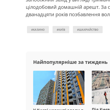
цілодобовий домашній арешт. За с
дванадцяти років позбавлення волі
#КАЗИНО
#КИЇВ
#ШАХРАЙСТВО
Найпопулярніше за тиждень
Під Киє