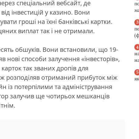
через спеціальний вебсайт, де
п
м
ід інвестицій у казино. Вони
ати гроші на їхні банківські картки.
п
цяних виплат так і не отримали.
(ф
сять обшуків. Вони встановили, що 19-
н
в нові способи залучення «інвесторів»,
н
карток так званих дропів для
ож розподіляв отриманий прибуток між
я
н із потерпілими та адміністрування
атор залучив ще чотирьох мешканців
тнім.