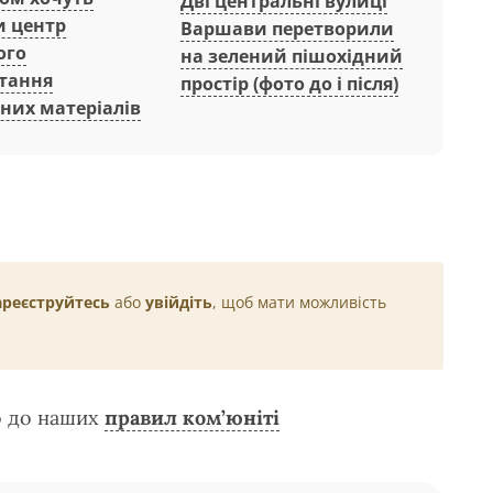
Дві центральні вулиці
и центр
Варшави перетворили
ого
на зелений пішохідний
тання
простір (фото до і після)
них матеріалів
ареєструйтесь
або
увійдіть
, щоб мати можливість
о до наших
правил ком’юніті