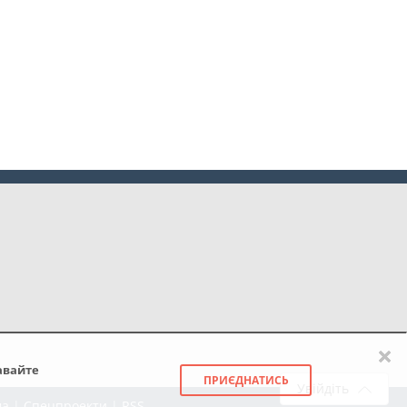
×
авайте
ПРИЄДНАТИСЬ
Увійдіть
ма
|
Спецпроекти
|
RSS