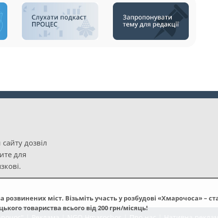
 сайту дозвіл
рите для
зкові.
а розвинених міст. Візьміть участь у розбудові «Хмарочоса» – ст
кого товариства всього від 200 грн/місяць!
арочос"
|
Реклама
|
NGO Hmarochos
|
Про нас
|
Нативна рекла