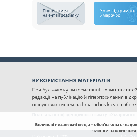
ВИКОРИСТАННЯ МАТЕРІАЛІВ
При будь-якому використанні новин та статей
редакції на публікацію й гіперпосилання відк
пошукових систем на hmarochos.kiev.ua обов'я
Політика конфіденційності сайту «Хмарочос»
Впливові незалежні медіа – обов'язкова складов
членом нашого читаць
© Хмарочос | 2025
ГО "Хм