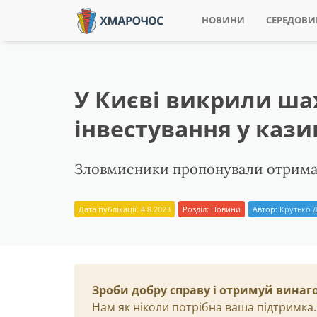
НОВИНИ
СЕРЕДОВ
У Києві викрили ша
інвестування у кази
Зловмисники пропонували отриманн
Дата публікації: 4.8.2023
Розділ:
Новини
Автор:
Крутько Д
Зроби добру справу і отримуй винаг
Нам як ніколи потрібна ваша підтримка.