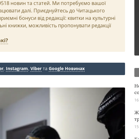
29518 новин та статей. Ми потребуємо вашої
ацювати далі. Приєднуйтесь до Читацького
иємні бонуси від редакції: квитки на культурні
льні книжки, можливість пропонувати редакції
кі?
er
,
Instagram
,
Viber
та
Google Новинах
Н
с
16
Ж
т
15