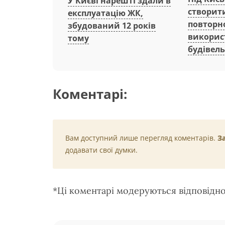
У Києві нарешті здали в
створит
експлуатацію ЖК,
повторн
збудований 12 років
викорис
тому
будівель
Коментарі:
Вам доступний лише перегляд коментарів.
З
додавати свої думки.
*Ці коментарі модеруються відповідн