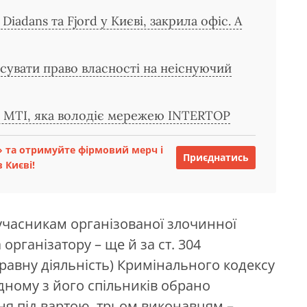
Diadans та Fjord у Києві, закрила офіс. А
сувати право власності на неіснуючий
ї MTI, яка володіє мережею INTERTOP
 та отримуйте фірмовий мерч і
Приєднатись
 Києві!
 учасникам організованої злочинної
а організатору – ще й за ст. 304
равну діяльність) Кримінального кодексу
дному з його спільників обрано
ня під вартою, трьом виконавцям –