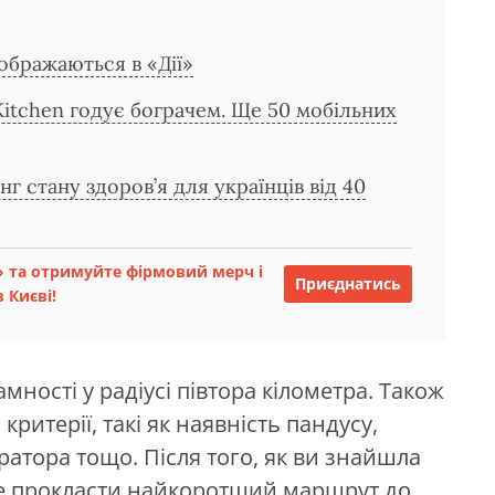
ображаються в «Дії»
Kitchen годує бограчем. Ще 50 мобільних
нг стану здоров’я для українців від 40
 та отримуйте фірмовий мерч і
Приєднатись
 Києві!
мності у радіусі півтора кілометра. Також
ритерії, такі як наявність пандусу,
ератора тощо. Після того, як ви знайшла
те прокласти найкоротший маршрут до