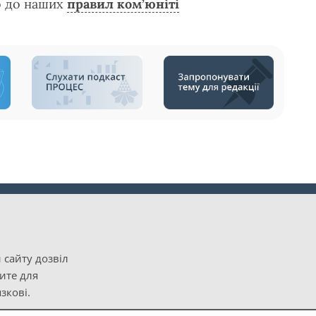
о до наших
правил ком’юніті
 сайту дозвіл
рите для
зкові.