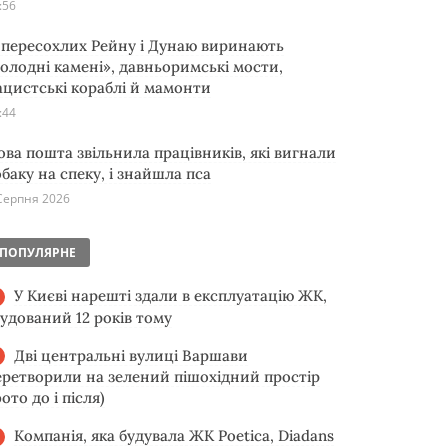
:56
з пересохлих Рейну і Дунаю виринають
голодні камені», давньоримські мости,
ацистські кораблі й мамонти
:44
ова пошта звільнила працівників, які вигнали
обаку на спеку, і знайшла пса
Серпня 2026
ПОПУЛЯРНЕ
У Києві нарешті здали в експлуатацію ЖК,
будований 12 років тому
Дві центральні вулиці Варшави
еретворили на зелений пішохідний простір
ото до і після)
Компанія, яка будувала ЖК Poetica, Diadans