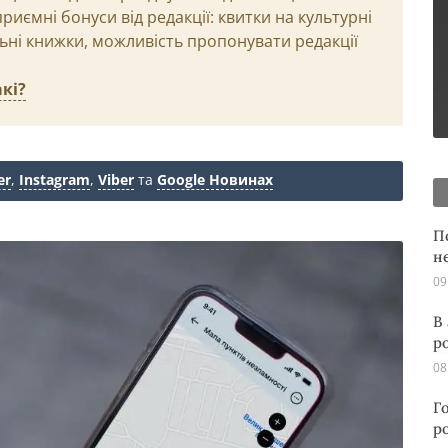
иємні бонуси від редакції: квитки на культурні
льні книжки, можливість пропонувати редакції
кі?
er
,
Instagram
,
Viber
та
Google Новинах
П
н
09
В
р
08
Г
р