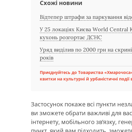
Схожі новини
Відтепер штрафи за паркування від
У 25 локаціях Києва World Central 
кухонь розгортає ДСНС
Уряд виділив по 2000 грн на скрині
років
Приєднуйтесь до Товариства «Хмарочоса»
квитки на культурні й урбаністичні події в
Застосунок покаже всі пункти незла
ви зможете обрати важливі для вас к
інтернету, мобільного зв’язку, ген
пункт, який вам підходить, зможе