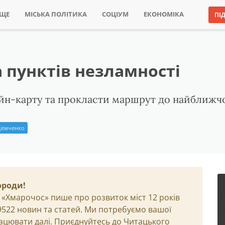
ИЩЕ
МІСЬКА ПОЛІТИКА
СОЦІУМ
ЕКОНОМІКА
ПІ
а пунктів незламності
йн-карту та прокласти маршрут до найближчо
Демченко
ороди!
 «Хмарочос» пише про розвиток міст 12 років
29522 новин та статей. Ми потребуємо вашої
ацювати далі. Приєднуйтесь до Читацького