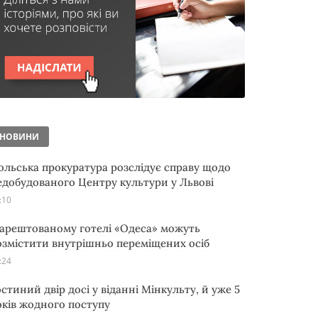
НОВИНИ
ольська прокуратура розслідує справу щодо
едобудованого Центру культури у Львові
:10
 арештованому готелі «Одеса» можуть
озмістити внутрішньо переміщених осіб
:24
остиний двір досі у віданні Мінкульту, й уже 5
оків жодного поступу