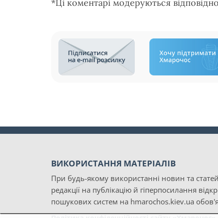
*Ці коментарі модеруються відповідн
ВИКОРИСТАННЯ МАТЕРІАЛІВ
При будь-якому використанні новин та статей
редакції на публікацію й гіперпосилання відк
пошукових систем на hmarochos.kiev.ua обов'я
Політика конфіденційності сайту «Хмарочос»