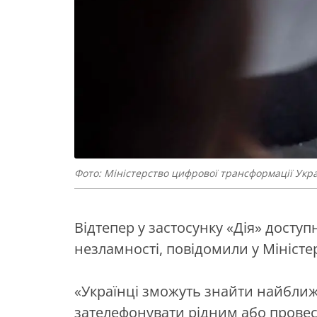
Фото: Міністерство цифрової трансформації Укр
Відтепер у застосунку «Дія» досту
незламності, повідомили у Міністе
«Українці зможуть знайти найближ
зателефонувати рідним або провес