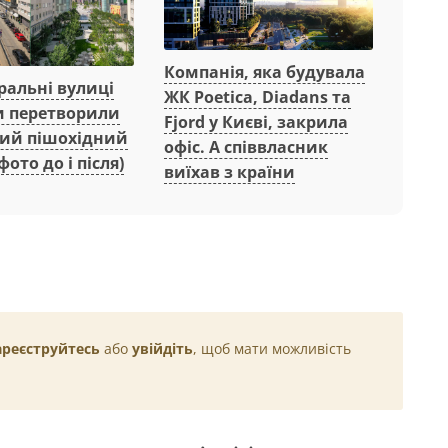
Компанія, яка будувала
ральні вулиці
ЖК Poetica, Diadans та
 перетворили
Fjord у Києві, закрила
ний пішохідний
офіс. А співвласник
фото до і після)
виїхав з країни
ареєструйтесь
або
увійдіть
, щоб мати можливість