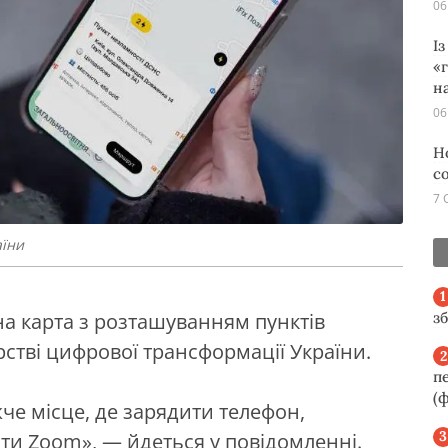
06
І
«
н
06
Н
с
7 
аїни
з
пна карта з розташуванням пунктів
рстві цифрової трансформації України.
п
(ф
че місце, де зарядити телефон,
ти Zoom», — йдеться у повідомленні.