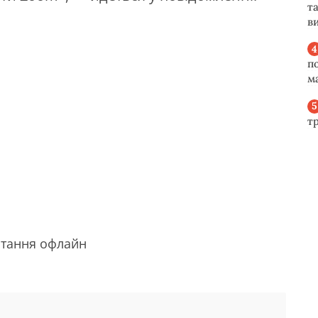
та
ви
п
м
т
стання офлайн