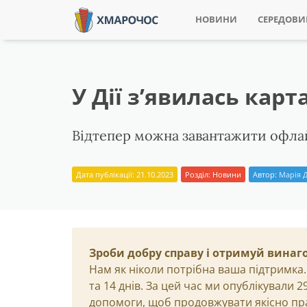
НОВИНИ
СЕРЕДОВ
У Дії зʼявилась карт
Відтепер можна завантажити офла
Дата публікації: 21.10.2023
Розділ:
Новини
Автор:
Марія 
Зроби добру справу і отримуй винаг
Нам як ніколи потрібна ваша підтримка.
та 14 днів. За цей час ми опублікували 
допомоги, щоб продовжувати якісно пр