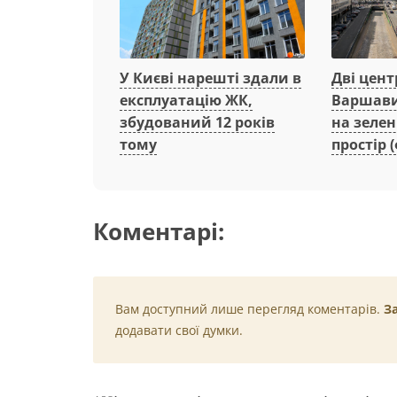
Дві цент
У Києві нарешті здали в
Варшави
експлуатацію ЖК,
на зеле
збудований 12 років
простір (
тому
Коментарі:
Вам доступний лише перегляд коментарів.
З
додавати свої думки.