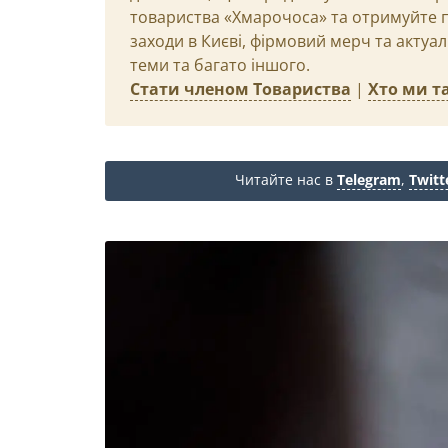
товариства «Хмарочоса» та отримуйте пр
заходи в Києві, фірмовий мерч та актуа
теми та багато іншого.
Стати членом Товариства
|
Хто ми та
Читайте нас в
Telegram
,
Twitt