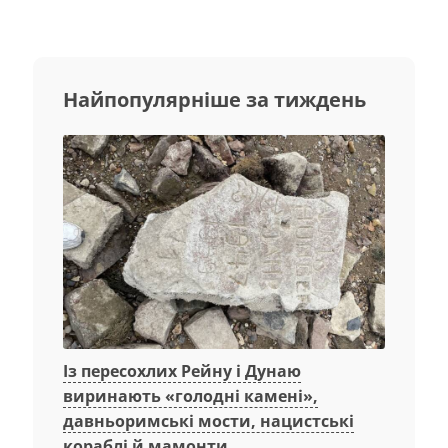
Найпопулярніше за тиждень
Із пересохлих Рейну і Дунаю
виринають «голодні камені»,
давньоримські мости, нацистські
кораблі й мамонти