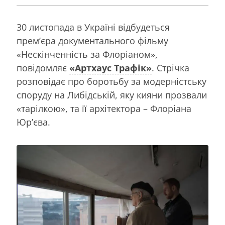
30 листопада в Україні відбудеться
премʼєра документального фільму
«Нескінченність за Флоріаном»,
повідомляє
«Артхаус Трафік»
. Стрічка
розповідає про боротьбу за модерністську
споруду на Либідській, яку кияни прозвали
«тарілкою», та її архітектора – Флоріана
Юрʼєва.