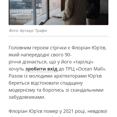
Фото: Артхаус Трафік
Головним героєм стрічки є Флоріан Юрʼєв,
який напередодні свого 90-
річчя дізнається, що у його «тарілці»
хочуть
зробити вхід
до ТРЦ «Ocean Mall».
Разом із молодими архітекторами Юрʼєв
береться відстоювати спадщину
модернізму та боротись зі скандальними
забудовниками.
Флоріан Юр’єв помер у 2021 році, невдовзі