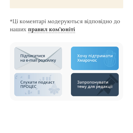
*Ці коментарі модеруються відповідно до
наших
правил ком’юніті