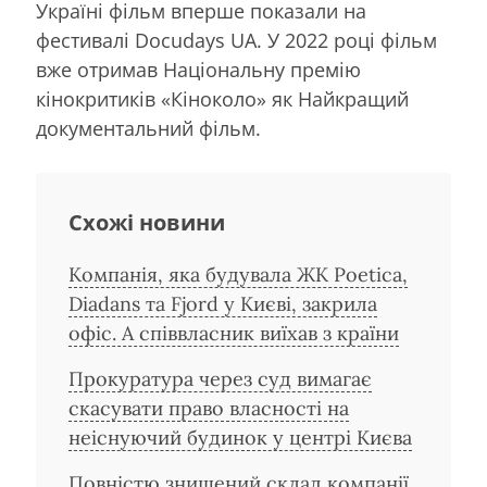
Україні фільм вперше показали на
фестивалі Docudays UA. У 2022 році фільм
вже отримав Національну премію
кінокритиків «Кіноколо» як Найкращий
документальний фільм.
Схожі новини
Компанія, яка будувала ЖК Poetica,
Diadans та Fjord у Києві, закрила
офіс. А співвласник виїхав з країни
Прокуратура через суд вимагає
скасувати право власності на
неіснуючий будинок у центрі Києва
Повністю знищений склад компанії