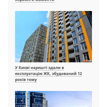
У Києві нарешті здали в
експлуатацію ЖК, збудований 12
років тому