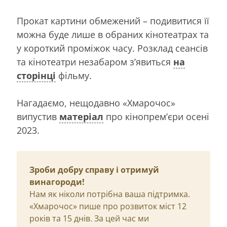
Прокат картини обмежений – подивитися її
можна буде лише в обраних кінотеатрах та
у короткий проміжок часу. Розклад сеансів
та кінотеатри незабаром зʼявиться
на
сторінці
фільму.
Нагадаємо, нещодавно «Хмарочос»
випустив
матеріал
про кінопремʼєри осені
2023.
Зроби добру справу і отримуй
винагороди!
Нам як ніколи потрібна ваша підтримка.
«Хмарочос» пише про розвиток міст 12
років та 15 днів. За цей час ми