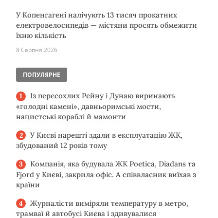
У Копенгагені налічують 13 тисяч прокатних
електровелосипедів — містяни просять обмежити
їхню кількість
8 Серпня 2026
ПОПУЛЯРНЕ
Із пересохлих Рейну і Дунаю виринають
«голодні камені», давньоримські мости,
нацистські кораблі й мамонти
У Києві нарешті здали в експлуатацію ЖК,
збудований 12 років тому
Компанія, яка будувала ЖК Poetica, Diadans та
Fjord у Києві, закрила офіс. А співвласник виїхав з
країни
Журналісти виміряли температуру в метро,
трамваї й автобусі Києва і здивувалися