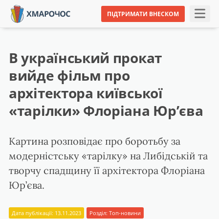
ПІДТРИМАТИ ВНЕСКОМ
В український прокат
вийде фільм про
архітектора київської
«тарілки» Флоріана Юрʼєва
Картина розповідає про боротьбу за
модерністську «тарілку» на Либідській та
творчу спадщину її архітектора Флоріана
Юр’єва.
Дата публікації: 13.11.2023
Розділ:
Топ-новини