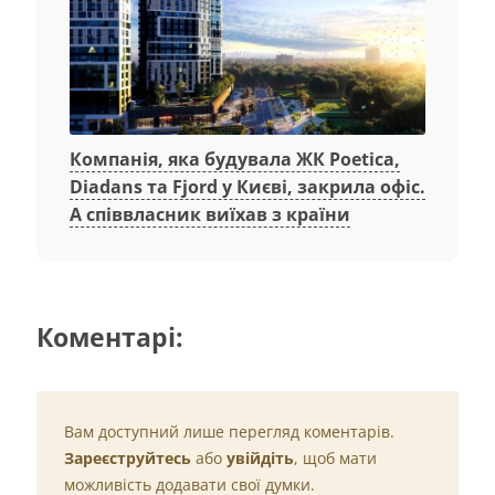
Компанія, яка будувала ЖК Poetica,
Diadans та Fjord у Києві, закрила офіс.
А співвласник виїхав з країни
Коментарі:
Вам доступний лише перегляд коментарів.
Зареєструйтесь
або
увійдіть
, щоб мати
можливість додавати свої думки.