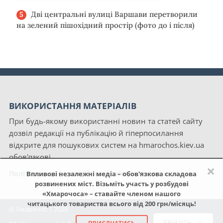
Дві центральні вулиці Варшави перетворили
на зелений пішохідний простір (фото до і після)
ВИКОРИСТАННЯ МАТЕРІАЛІВ
При будь-якому використанні новин та статей сайту
дозвіл редакції на публікацію й гіперпосилання
відкрите для пошукових систем на hmarochos.kiev.ua
обов'язкові.
×
Політика конфіденційності сайту «Хмарочос»
Впливові незалежні медіа – обов'язкова складова
розвинених міст. Візьміть участь у розбудові
«Хмарочоса» – ставайте членом нашого
читацького товариства всього від 200 грн/місяць!
© Хмарочос | 2025
Увійдіть