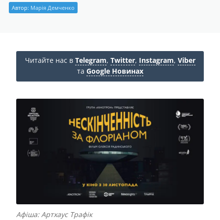
Автор:
Марія Демченко
Читайте нас в
Telegram
,
Twitter
,
Instagram
,
Viber
та
Google Новинах
Афіша: Артхаус Трафік