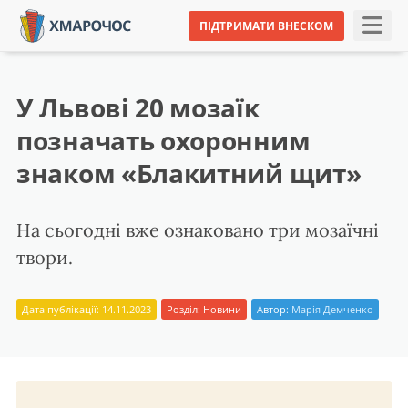
ПІДТРИМАТИ ВНЕСКОМ
У Львові 20 мозаїк
позначать охоронним
знаком «Блакитний щит»
На сьогодні вже ознаковано три мозаїчні
твори.
Дата публікації: 14.11.2023
Розділ:
Новини
Автор:
Марія Демченко