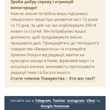
Зроби добру справу і отримуй
винагороди!
Нам як ніколи потрібна ваша підтримка.
«Хмарочос» пише про розвиток міст 12 років
та 13 днів. За цей час ми опублікували 29514
новин та статей. Ми потребуємо вашої
допомоги, щоб продовжувати якісно
працювати далі. Приєднуйтесь до Читацького
товариства «Хмарочоса» та отримуйте
приємні бонуси від редакції: квитки на
культурні заходи в Києві, фірмовий мерч та
актуальні книжки, можливість пропонувати
редакції теми та багато іншого.
Стати членом Товариства
|
Хто ми такі?
Читайте нас в
Telegram
,
Twitter
,
Instagram
,
Viber
та
Google Новинах