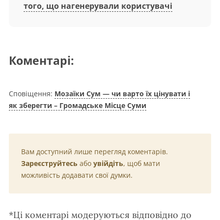
того, що нагенерували користувачі
Коментарі:
Сповіщення:
Мозаїки Сум — чи варто їх цінувати і
як зберегти – Громадське Місце Суми
Вам доступний лише перегляд коментарів.
Зареєструйтесь
або
увійдіть
, щоб мати
можливість додавати свої думки.
*Ці коментарі модеруються відповідно до