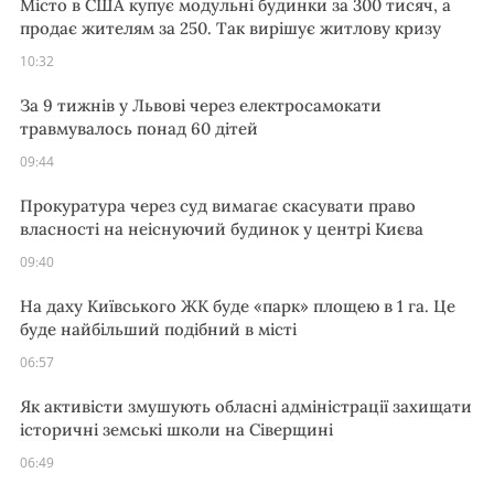
Місто в США купує модульні будинки за 300 тисяч, а
продає жителям за 250. Так вирішує житлову кризу
10:32
За 9 тижнів у Львові через електросамокати
травмувалось понад 60 дітей
09:44
Прокуратура через суд вимагає скасувати право
власності на неіснуючий будинок у центрі Києва
09:40
На даху Київського ЖК буде «парк» площею в 1 га. Це
буде найбільший подібний в місті
06:57
Як активісти змушують обласні адміністрації захищати
історичні земські школи на Сіверщині
06:49