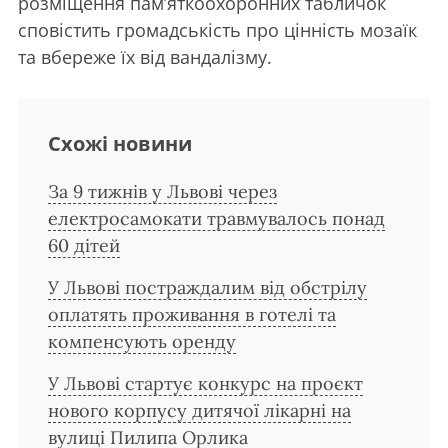
розміщення памʼяткоохоронних табличок
сповістить громадськість про цінність мозаїк
та вбереже їх від вандалізму.
Схожі новини
За 9 тижнів у Львові через
електросамокати травмувалось понад
60 дітей
У Львові постраждалим від обстрілу
оплатять проживання в готелі та
компенсують оренду
У Львові стартує конкурс на проєкт
нового корпусу дитячої лікарні на
вулиці Пилипа Орлика