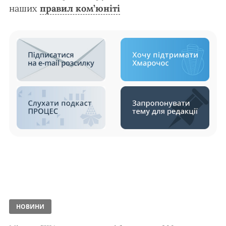
наших
правил ком’юніті
НОВИНИ