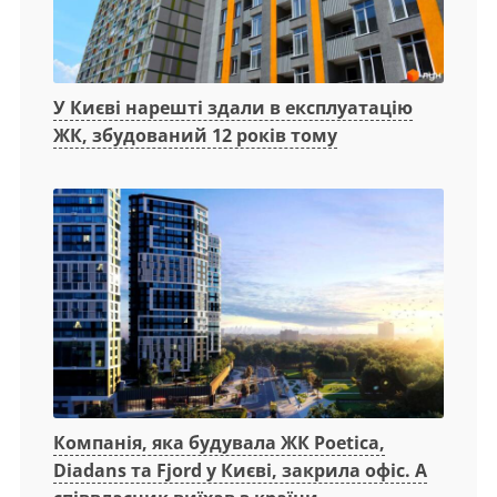
У Києві нарешті здали в експлуатацію
ЖК, збудований 12 років тому
Компанія, яка будувала ЖК Poetica,
Diadans та Fjord у Києві, закрила офіс. А