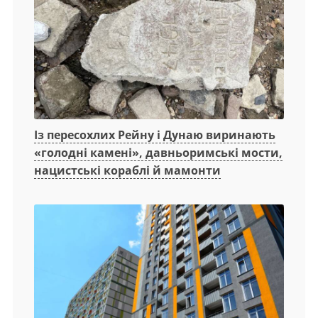
Із пересохлих Рейну і Дунаю виринають
«голодні камені», давньоримські мости,
нацистські кораблі й мамонти