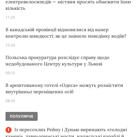
електровелосипедів — містяни просять обмежити їхню
кількість
11:20
В канадській провінції відмовилися від камер
контролю швидкості: як це змінило поведінку водіїв?
10:34
Польська прокуратура розслідує справу щодо
недобудованого Центру культури у Львові
09:10
В арештованому готелі «Одеса» можуть розмістити
внутрішньо переміщених осіб
08:24
ПОПУЛЯРНЕ
Із пересохлих Рейну і Дунаю виринають «голодні
камені», давньоримські мости, нацистські кораблі й