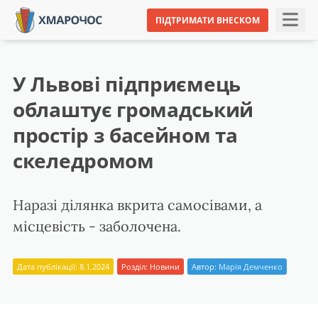
ПІДТРИМАТИ ВНЕСКОМ
У Львові підприємець
облаштує громадський
простір з басейном та
скеледромом
Наразі ділянка вкрита самосівами, а
місцевість - заболочена.
Дата публікації: 8.1.2024
Розділ:
Новини
Автор:
Марія Демченко