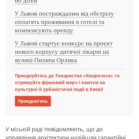
60 дітей
У Львові постраждалим від обстрілу
оплатять проживання в готелі та
компенсують оренду
У Львові стартує конкурс на проєкт
нового корпусу дитячої лікарні на
вулиці Пилипа Орлика
Приєднуйтесь до Товариства «Хмарочоса» та
отримуйте фірмовий мерч і квитки на
культурні й урбаністичні події в Києві!
Приєднатись
У міській раді повідомляють, що до
управління архітектури надійшли гарантійні