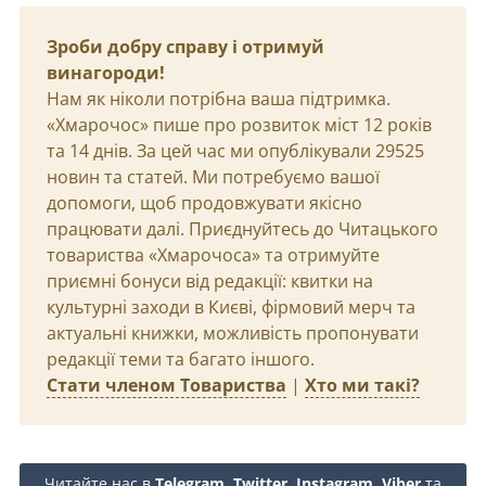
Зроби добру справу і отримуй
винагороди!
Нам як ніколи потрібна ваша підтримка.
«Хмарочос» пише про розвиток міст 12 років
та 14 днів. За цей час ми опублікували 29525
новин та статей. Ми потребуємо вашої
допомоги, щоб продовжувати якісно
працювати далі. Приєднуйтесь до Читацького
товариства «Хмарочоса» та отримуйте
приємні бонуси від редакції: квитки на
культурні заходи в Києві, фірмовий мерч та
актуальні книжки, можливість пропонувати
редакції теми та багато іншого.
Стати членом Товариства
|
Хто ми такі?
Читайте нас в
Telegram
,
Twitter
,
Instagram
,
Viber
та