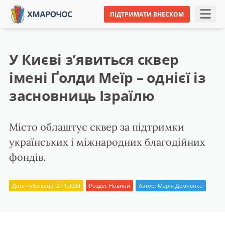
ПІДТРИМАТИ ВНЕСКОМ
У Києві зʼявиться сквер
імені Ґолди Меїр – однієї із
засновниць Ізраїлю
Місто облаштує сквер за підтримки
українських і міжнародних благодійних
фондів.
Дата публікації: 27.1.2024
Розділ:
Новини
Автор:
Марія Демченко