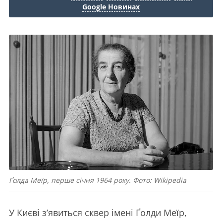
Google Новинах
Ґолда Меїр, перше січня 1964 року. Фото: Wikipedia
У Києві зʼявиться сквер імені Ґолди Меїр,