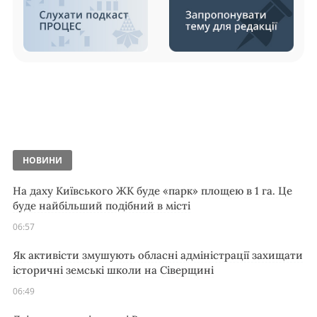
НОВИНИ
На даху Київського ЖК буде «парк» площею в 1 га. Це
буде найбільший подібний в місті
06:57
Як активісти змушують обласні адміністрації захищати
історичні земські школи на Сіверщині
06:49