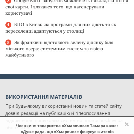
Google Earth запустив можливість накладати ШІ на
свої карти. І злякався того, що нагенерували
користувачі
ВПО в Києві: які програми для них діють та як
переселенці адаптуються у столиці
Як франківці відстоюють зелену ділянку біля
міського озера: системним тиском та візією
майбутнього
ВИКОРИСТАННЯ МАТЕРІАЛІВ
При будь-якому використанні новин та статей сайту
дозвіл редакції на публікацію й гіперпосилання
відкрите для пошукових систем на hmarochos.kiev.ua
×
Членкиня товариства «Хмарочоса» Тамара каже:
обов'язкові.
«Дуже рада, що «Хмарочос» фокусує жителів