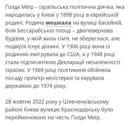
Ґолда Меїр – ізраїльська політична діячка, яка
народилась у Києві у 1898 році в єврейській
родині. Родина
мешкала
на вулиці Басейній,
біля Бессарабської площі – двоповерхова
будівля, у якій жила сімʼя, не збереглася, але
подвір’я існує донині. У 1906 році вона із
родиною емігрувала до США, а у 1948 році
стала підписанткою Декларації незалежності
Ізраїлю. У 1969 році політикиня обійняла
посаду премʼєр-міністерки та керувала
державою до 1974 року.
28 жовтня 2022 року у Шевченківському
районі Києва вулицю Краснодарську було
перейменовано на честь Ґолди Меїр.