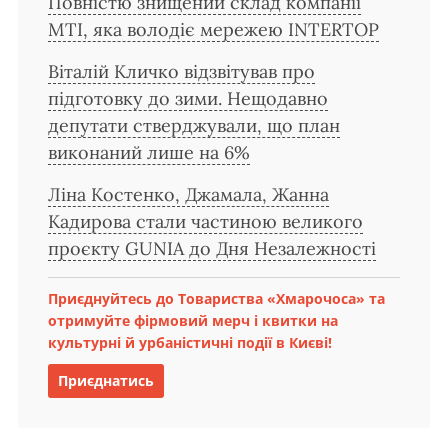
Повністю знищений склад компанії
MTI, яка володіє мережею INTERTOP
Віталій Кличко відзвітував про
підготовку до зими. Нещодавно
депутати стверджували, що план
виконаний лише на 6%
Ліна Костенко, Джамала, Жанна
Кадирова стали частиною великого
проєкту GUNIA до Дня Незалежності
Приєднуйтесь до Товариства «Хмарочоса» та
отримуйте фірмовий мерч і квитки на
культурні й урбаністичні події в Києві!
Приєднатись