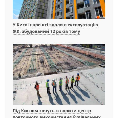
У Києві нарешті здали в експлуатацію
ЖК, збудований 12 років тому
Під Києвом хочуть створити центр
повторного використання будівельних