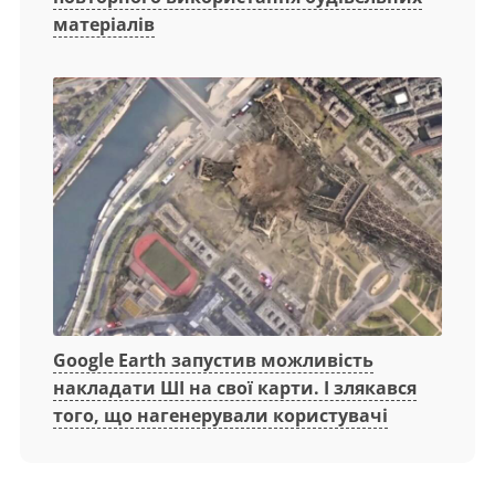
матеріалів
Google Earth запустив можливість
накладати ШІ на свої карти. І злякався
того, що нагенерували користувачі