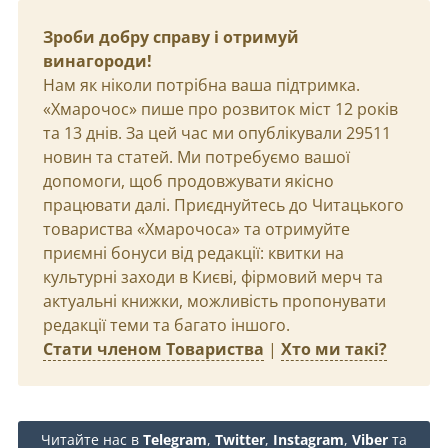
Зроби добру справу і отримуй
винагороди!
Нам як ніколи потрібна ваша підтримка.
«Хмарочос» пише про розвиток міст 12 років
та 13 днів. За цей час ми опублікували 29511
новин та статей. Ми потребуємо вашої
допомоги, щоб продовжувати якісно
працювати далі. Приєднуйтесь до Читацького
товариства «Хмарочоса» та отримуйте
приємні бонуси від редакції: квитки на
культурні заходи в Києві, фірмовий мерч та
актуальні книжки, можливість пропонувати
редакції теми та багато іншого.
Стати членом Товариства
|
Хто ми такі?
Читайте нас в
Telegram
,
Twitter
,
Instagram
,
Viber
та