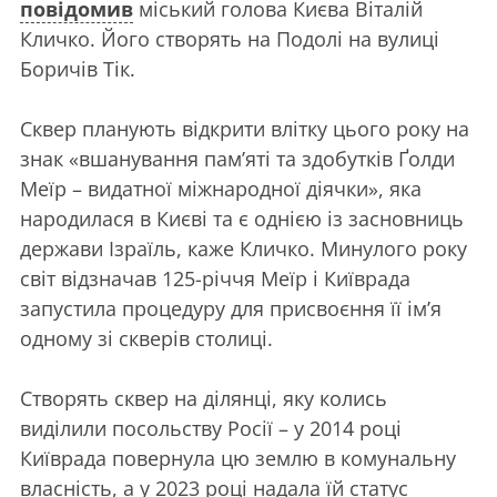
повідомив
міський голова Києва Віталій
Кличко. Його створять на Подолі на вулиці
Боричів Тік.
Сквер планують відкрити влітку цього року на
знак «вшанування памʼяті та здобутків Ґолди
Меїр – видатної міжнародної діячки», яка
народилася в Києві та є однією із засновниць
держави Ізраїль, каже Кличко. Минулого року
світ відзначав 125-річчя Меїр і Київрада
запустила процедуру для присвоєння її ім’я
одному зі скверів столиці.
Створять сквер на ділянці, яку колись
виділили посольству Росії – у 2014 році
Київрада повернула цю землю в комунальну
власність, а у 2023 році надала їй статус