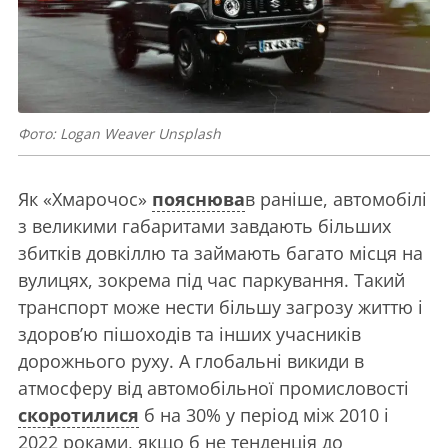
Фото: Logan Weaver Unsplash
Як «Хмарочос»
пояснюва
в раніше, автомобілі
з великими габаритами завдають більших
збитків довкіллю та займають багато місця на
вулицях, зокрема під час паркування. Такий
транспорт може нести більшу загрозу життю і
здоров’ю пішоходів та інших учасників
дорожнього руху. А глобальні викиди в
атмосферу від автомобільної промисловості
скоротилися
б на 30% у період між 2010 і
2022 роками, якщо б не тенденція до