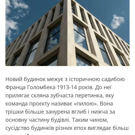
Новий будинок межує з історичною садибою
Франца Голомбека 1913-14 років. До неї
прилягає скляна зубчаста перетинка, яку
команда проєкту називає «пилою». Вона
трішки більше занурена вглиб і нижча за
основну частину будівлі. Таким чином,
сусідство будинків різних епох виглядає більш