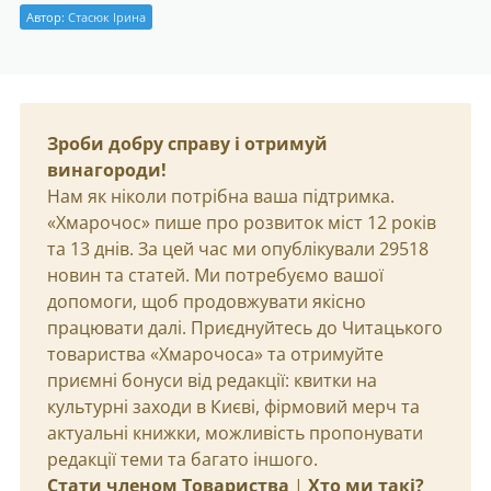
Автор:
Стасюк Ірина
Зроби добру справу і отримуй
винагороди!
Нам як ніколи потрібна ваша підтримка.
«Хмарочос» пише про розвиток міст 12 років
та 13 днів. За цей час ми опублікували 29518
новин та статей. Ми потребуємо вашої
допомоги, щоб продовжувати якісно
працювати далі. Приєднуйтесь до Читацького
товариства «Хмарочоса» та отримуйте
приємні бонуси від редакції: квитки на
культурні заходи в Києві, фірмовий мерч та
актуальні книжки, можливість пропонувати
редакції теми та багато іншого.
Стати членом Товариства
|
Хто ми такі?