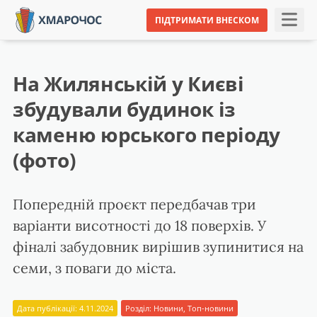
ПІДТРИМАТИ ВНЕСКОМ
На Жилянській у Києві
збудували будинок із
каменю юрського періоду
(фото)
Попередній проєкт передбачав три
варіанти висотності до 18 поверхів. У
фіналі забудовник вирішив зупинитися на
семи, з поваги до міста.
Дата публікації: 4.11.2024
Розділ:
Новини
,
Топ-новини