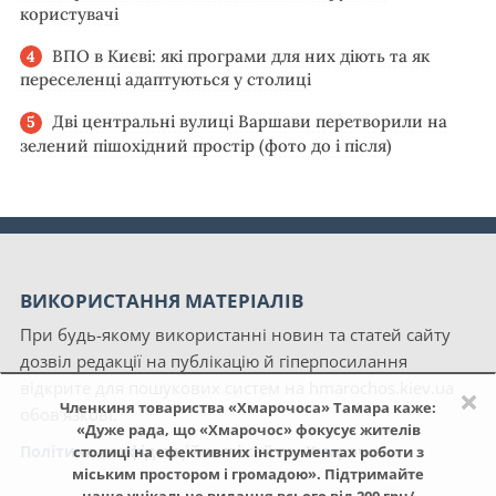
користувачі
ВПО в Києві: які програми для них діють та як
переселенці адаптуються у столиці
Дві центральні вулиці Варшави перетворили на
зелений пішохідний простір (фото до і після)
ВИКОРИСТАННЯ МАТЕРІАЛІВ
При будь-якому використанні новин та статей сайту
дозвіл редакції на публікацію й гіперпосилання
відкрите для пошукових систем на hmarochos.kiev.ua
×
Членкиня товариства «Хмарочоса» Тамара каже:
обов'язкові.
«Дуже рада, що «Хмарочос» фокусує жителів
Політика конфіденційності сайту «Хмарочос»
столиці на ефективних інструментах роботи з
міським простором і громадою». Підтримайте