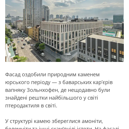
Фасад оздобили природним каменем
юрського періоду — з баварських кар’єрів
вапняку Зольнхофен, де нещодавно були
знайдені рештки найбільшого у світі
птеродактиля в світі.
У структурі камею збереглися амоніти,
белемніти та інші скам’янілі істоти. На фасаді