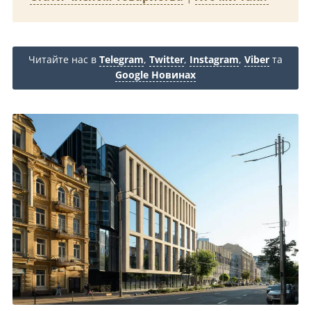
Читайте нас в
Telegram
,
Twitter
,
Instagram
,
Viber
та
Google Новинах