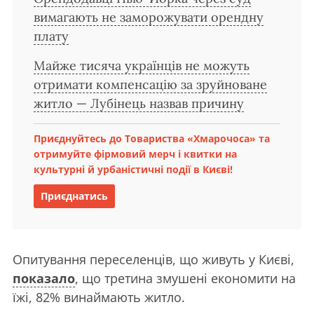
вимагають не заморожувати орендну
плату
Майже тисяча українців не можуть
отримати компенсацію за зруйноване
житло — Лубінець назвав причину
Приєднуйтесь до Товариства «Хмарочоса» та
отримуйте фірмовий мерч і квитки на
культурні й урбаністичні події в Києві!
Приєднатись
Опитування переселенців, що живуть у Києві,
показало
, що третина змушені економити на
їжі, 82% винаймають житло.