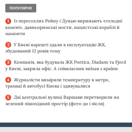
ПОПУЛЯРНЕ
Із пересохлих Рейну і Дунаю виринають «голодні
камені», давньоримські мости, нацистські кораблі й
мамонти
У Києві нарешті здали в експлуатацію ЖК,
збудований 12 років тому
Компанія, яка будувала ЖК Poetica, Diadans та Fjord
у Києві, закрила офіс. А співвласник виїхав з країни
Журналісти виміряли температуру в метро,
трамваї й автобусі Києва і здивувалися
Дві центральні вулиці Варшави перетворили на
зелений пішохідний простір (фото до і після)