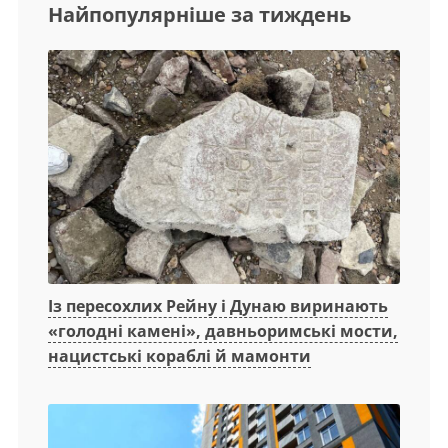
Найпопулярніше за тиждень
Із пересохлих Рейну і Дунаю виринають
«голодні камені», давньоримські мости,
нацистські кораблі й мамонти