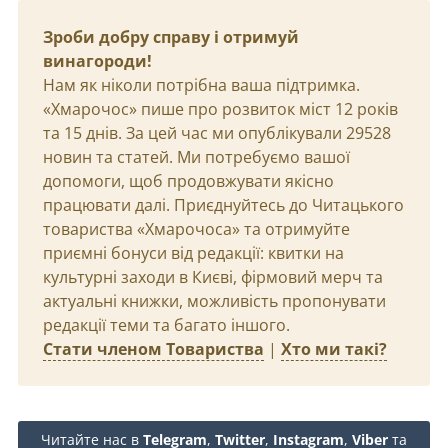
Зроби добру справу і отримуй
винагороди!
Нам як ніколи потрібна ваша підтримка.
«Хмарочос» пише про розвиток міст 12 років
та 15 днів. За цей час ми опублікували 29528
новин та статей. Ми потребуємо вашої
допомоги, щоб продовжувати якісно
працювати далі. Приєднуйтесь до Читацького
товариства «Хмарочоса» та отримуйте
приємні бонуси від редакції: квитки на
культурні заходи в Києві, фірмовий мерч та
актуальні книжки, можливість пропонувати
редакції теми та багато іншого.
Стати членом Товариства
|
Хто ми такі?
Читайте нас в
Telegram
,
Twitter
,
Instagram
,
Viber
та