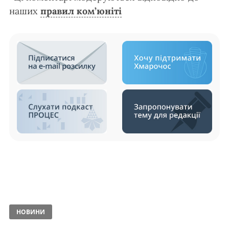
наших
правил ком’юніті
НОВИНИ