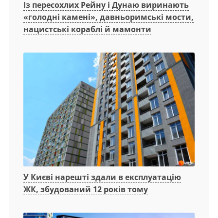
Із пересохлих Рейну і Дунаю виринають
«голодні камені», давньоримські мости,
нацистські кораблі й мамонти
У Києві нарешті здали в експлуатацію
ЖК, збудований 12 років тому