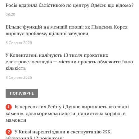
Росія вдарила балістикою по центру Одеси: що відомо?
08:20
Більше функцій на меншій площі: як Південна Корея
вирішує проблему щільної забудови
8 Серпня 2026
У Копенгагені налічують 13 тисяч прокатних
електровелосипедів — містяни просять обмежити їхню
кількість
8 Серпня 2026
ПОПУЛЯРНЕ
Із пересохлих Рейну і Дунаю виринають «голодні
камені», давньоримські мости, нацистські кораблі й
мамонти
У Києві нарешті здали в експлуатацію ЖК,
збудований 12 років тому