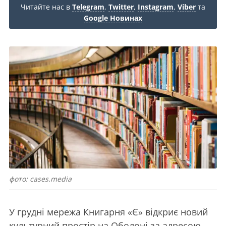
Читайте нас в
Telegram
,
Twitter
,
Instagram
,
Viber
та
Google Новинах
фото: cases.media
У грудні мережа Книгарня «Є» відкриє новий
культурний простір на Оболоні за адресою