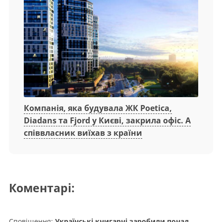
Компанія, яка будувала ЖК Poetica,
Diadans та Fjord у Києві, закрила офіс. А
співвласник виїхав з країни
Коментарі:
Сповіщення:
Українські книгарні заробили понад