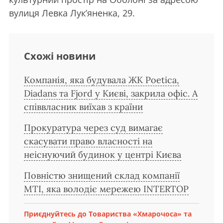
вулиця Левка Лук’яненка, 29.
Схожі новини
Компанія, яка будувала ЖК Poetica,
Diadans та Fjord у Києві, закрила офіс. А
співвласник виїхав з країни
Прокуратура через суд вимагає
скасувати право власності на
неіснуючий будинок у центрі Києва
Повністю знищений склад компанії
MTI, яка володіє мережею INTERTOP
Приєднуйтесь до Товариства «Хмарочоса» та