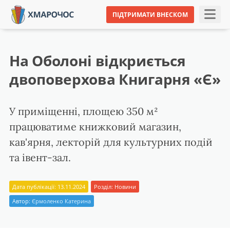
ПІДТРИМАТИ ВНЕСКОМ
На Оболоні відкриється
двоповерхова Книгарня «Є»
У приміщенні, площею 350 м²
працюватиме книжковий магазин,
кав'ярня, лекторій для культурних подій
та івент-зал.
Дата публікації: 13.11.2024
Розділ:
Новини
Автор:
Єрмоленко Катерина