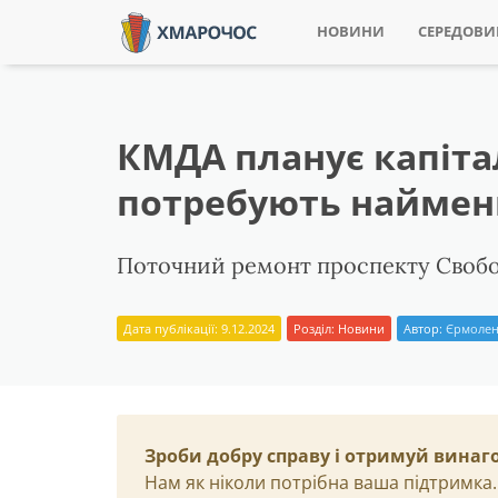
НОВИНИ
СЕРЕДОВ
КМДА планує капіта
потребують найме
Поточний ремонт проспекту Свобод
Дата публікації: 9.12.2024
Розділ:
Новини
Автор:
Єрмолен
Зроби добру справу і отримуй винаг
Нам як ніколи потрібна ваша підтримка.