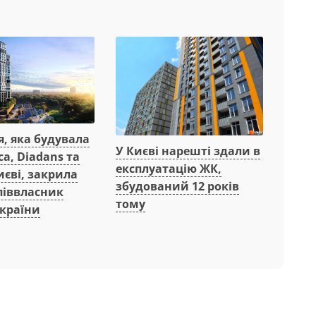
, яка будувала
У Києві нарешті здали в
ca, Diadans та
експлуатацію ЖК,
Києві, закрила
збудований 12 років
співвласник
тому
 країни