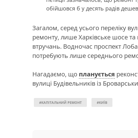
обійшовся б у десять радів деше
Загалом, серед усього переліку ву
ремонту, лише Харківське шосе та
втручань. Водночас проспект Лоба
потребують лише середнього ремо
Нагадаємо, що
планується
реконс
вулиці Будівельників із Броварськ
#КАПІТАЛЬНИЙ РЕМОНТ
#КИЇВ