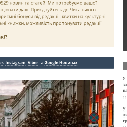
29529 новин та статей. Ми потребуємо вашої
ацювати далі. Приєднуйтесь до Читацького
иємні бонуси від редакції: квитки на культурні
льні книжки, можливість пропонувати редакції
кі?
er
,
Instagram
,
Viber
та
Google Новинах
У
з
п
11
У
л
г