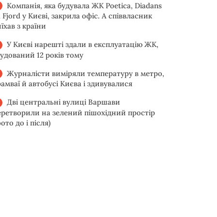
Компанія, яка будувала ЖК Poetica, Diadans
 Fjord у Києві, закрила офіс. А співвласник
їхав з країни
У Києві нарешті здали в експлуатацію ЖК,
будований 12 років тому
Журналісти виміряли температуру в метро,
рамваї й автобусі Києва і здивувалися
Дві центральні вулиці Варшави
еретворили на зелений пішохідний простір
ото до і після)