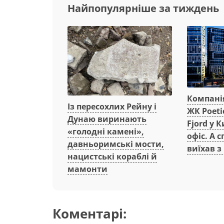
Найпопулярніше за тиждень
Компанія
Із пересохлих Рейну і
ЖК Poeti
Дунаю виринають
Fjord у 
«голодні камені»,
офіс. А 
давньоримські мости,
виїхав з
нацистські кораблі й
мамонти
Коментарі: