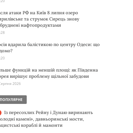
:20
ісля атаки РФ на Київ 8 липня озеро
ирилівське та струмок Сирець знову
абруднені нафтопродуктами
:28
осія вдарила балістикою по центру Одеси: що
ідомо?
:20
ільше функцій на меншій площі: як Південна
орея вирішує проблему щільної забудови
Серпня 2026
ПОПУЛЯРНЕ
Із пересохлих Рейну і Дунаю виринають
голодні камені», давньоримські мости,
ацистські кораблі й мамонти