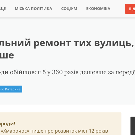
ИЩЕ
МІСЬКА ПОЛІТИКА
СОЦІУМ
ЕКОНОМІКА
ПІ
льний ремонт тих вулиць, 
нше
и обійшовся б у 360 разів дешевше за перед
ко Катерина
ороди!
 «Хмарочос» пише про розвиток міст 12 років