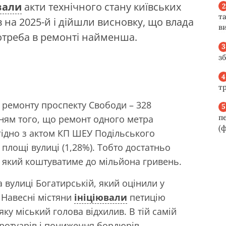
вали
акти технічного стану київських
та
в на 2025-й і дійшли висновку, що влада
ви
потреба в ремонті найменша.
з
т
о ремонту проспекту Свободи – 328
п
нням того, що ремонт одного метра
(ф
згідно з актом КП ШЕУ Подільського
площі вулиці (1,28%). Тобто достатньо
 який коштуватиме до мільйона гривень.
 вулиці Богатирській, який оцінили у
 Навесні містяни
ініціювали
петицію
ку міський голова відхилив. В тій самій
тротуарів і пониження бордюрів