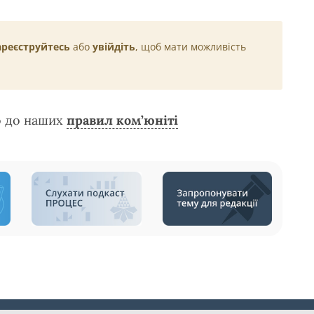
ареєструйтесь
або
увійдіть
, щоб мати можливість
о до наших
правил ком’юніті