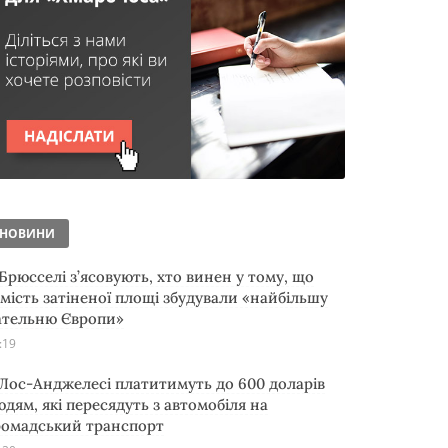
НОВИНИ
 Брюсселі з’ясовують, хто винен у тому, що
амість затіненої площі збудували «найбільшу
ательню Європи»
:19
 Лос-Анджелесі платитимуть до 600 доларів
юдям, які пересядуть з автомобіля на
ромадський транспорт