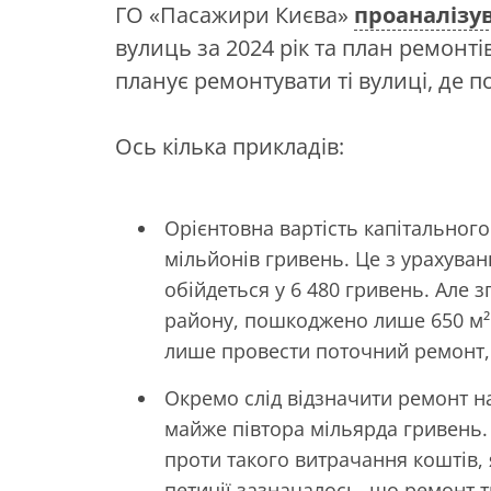
ГО «Пасажири Києва»
проаналізу
вулиць за 2024 рік та план ремонті
планує ремонтувати ті вулиці, де 
Ось кілька прикладів:
Орієнтовна вартість капітальног
мільйонів гривень. Це з урахува
обійдеться у 6 480 гривень. Але 
району, пошкоджено лише 650 м² 
лише провести поточний ремонт,
Окремо слід відзначити ремонт на
майже півтора мільярда гривень.
проти такого витрачання коштів, я
петиції зазначалось, що ремонт 