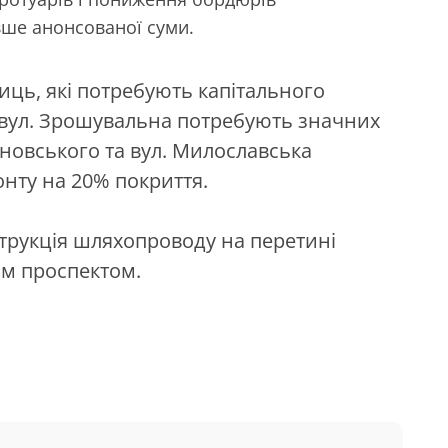
вше анонсованої суми.
лиць, які потребують капітального
 вул. Зрошувальна потребують значних
новського та вул. Милославська
нту на 20% покриття.
трукція шляхопроводу на перетині
им проспектом.