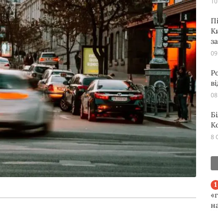
10
П
К
з
09
Р
в
08
Б
К
8 
«
н