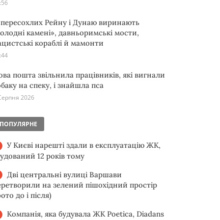
:56
з пересохлих Рейну і Дунаю виринають
голодні камені», давньоримські мости,
ацистські кораблі й мамонти
:44
ова пошта звільнила працівників, які вигнали
обаку на спеку, і знайшла пса
Серпня 2026
ПОПУЛЯРНЕ
У Києві нарешті здали в експлуатацію ЖК,
будований 12 років тому
Дві центральні вулиці Варшави
еретворили на зелений пішохідний простір
ото до і після)
Компанія, яка будувала ЖК Poetica, Diadans