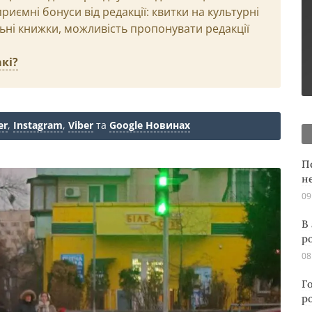
иємні бонуси від редакції: квитки на культурні
льні книжки, можливість пропонувати редакції
кі?
er
,
Instagram
,
Viber
та
Google Новинах
П
н
09
В
р
08
Г
р