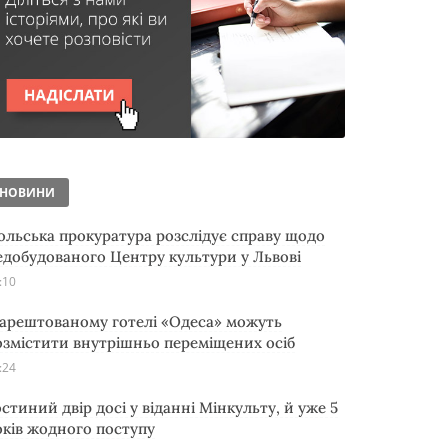
НОВИНИ
ольська прокуратура розслідує справу щодо
едобудованого Центру культури у Львові
:10
 арештованому готелі «Одеса» можуть
озмістити внутрішньо переміщених осіб
:24
остиний двір досі у віданні Мінкульту, й уже 5
оків жодного поступу