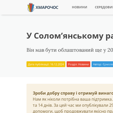
НОВИНИ
СЕРЕДОВ
У Солом’янському р
Він мав бути облаштований ще у 20
Дата публікації: 16.12.2024
Розділ:
Новини
Автор:
Єрмоле
Зроби добру справу і отримуй винаг
Нам як ніколи потрібна ваша підтримка.
та 14 днів. За цей час ми опублікували 
допомоги, щоб продовжувати якісно пр