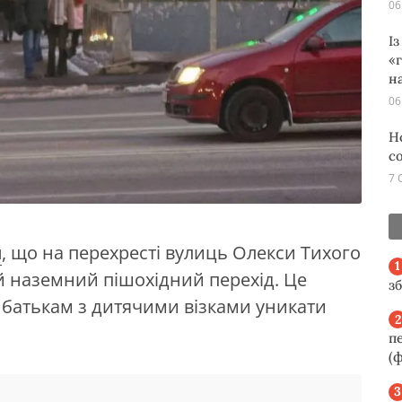
06
І
«
н
06
Н
с
7 
и
, що на перехресті вулиць Олекси Тихого
й наземний пішохідний перехід. Це
з
а батькам з дитячими візками уникати
п
(ф