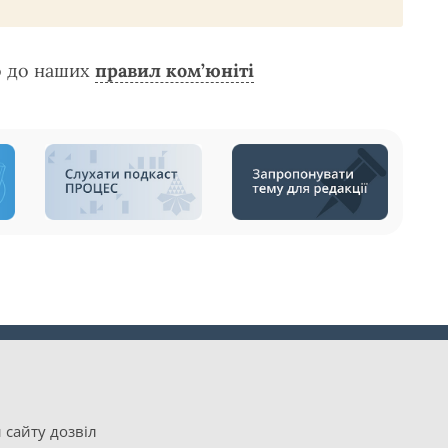
о до наших
правил ком’юніті
 сайту дозвіл