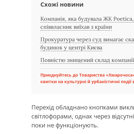
Схожі новини
Компанія, яка будувала ЖК Poetica, 
співвласник виїхав з країни
Прокуратура через суд вимагає ска
будинок у центрі Києва
Повністю знищений склад компані
Приєднуйтесь до Товариства «Хмарочоса»
квитки на культурні й урбаністичні події в
Перехід обладнано кнопками викл
світлофорами, однак через відсутн
поки не функціонують.