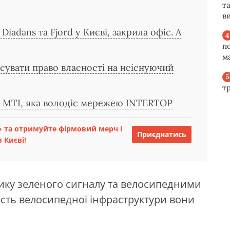
та
ви
Diadans та Fjord у Києві, закрила офіс. А
п
м
сувати право власності на неіснуючий
т
ї MTI, яка володіє мережею INTERTOP
 та отримуйте фірмовий мерч і
Приєднатись
 Києві!
ику зеленого сигналу та велосипедними
ість велосипедної інфраструктури вони