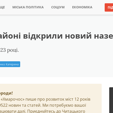
ИЩЕ
МІСЬКА ПОЛІТИКА
СОЦІУМ
ЕКОНОМІКА
ПІ
айоні відкрили новий наз
23 році.
нко Катерина
ороди!
 «Хмарочос» пише про розвиток міст 12 років
29522 новин та статей. Ми потребуємо вашої
ацювати далі. Приєднуйтесь до Читацького