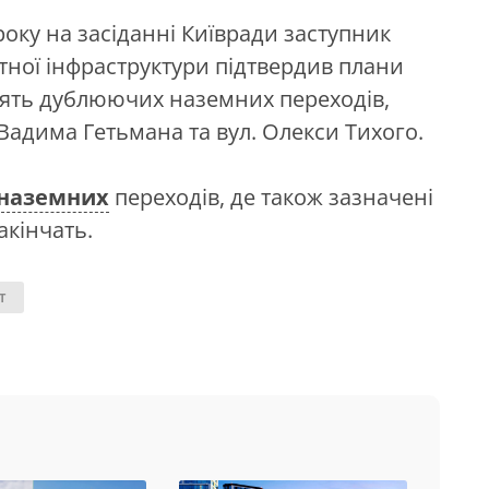
 року на засіданні Київради заступник
ної інфраструктури підтвердив плани
’ять дублюючих наземних переходів,
. Вадима Гетьмана та вул. Олекси Тихого.
наземних
переходів, де також зазначені
акінчать.
Т