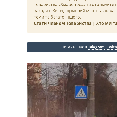
товариства «Хмарочоса» та отримуйте пр
заходи в Києві, фірмовий мерч та актуа
теми та багато іншого.
Стати членом Товариства
|
Хто ми та
Читайте нас в
Telegram
,
Twitt