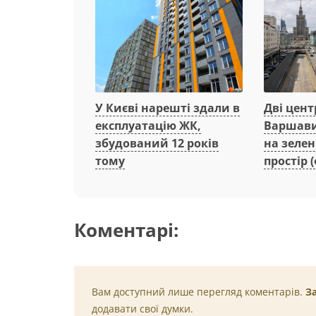
Дві цент
У Києві нарешті здали в
Варшави
експлуатацію ЖК,
на зеле
збудований 12 років
простір (
тому
Коментарі:
Вам доступний лише перегляд коментарів.
З
додавати свої думки.