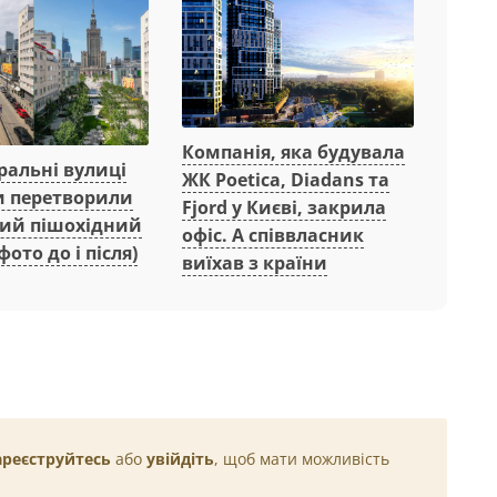
Компанія, яка будувала
ральні вулиці
ЖК Poetica, Diadans та
 перетворили
Fjord у Києві, закрила
ний пішохідний
офіс. А співвласник
фото до і після)
виїхав з країни
ареєструйтесь
або
увійдіть
, щоб мати можливість