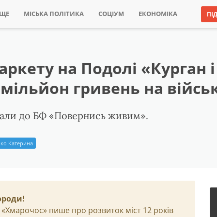
ИЩЕ
МІСЬКА ПОЛІТИКА
СОЦІУМ
ЕКОНОМІКА
ПІ
аркету на Подолі «Курган і
 мільйон гривень на війсь
едали до БФ «Повернись живим».
ко Катерина
ороди!
 «Хмарочос» пише про розвиток міст 12 років