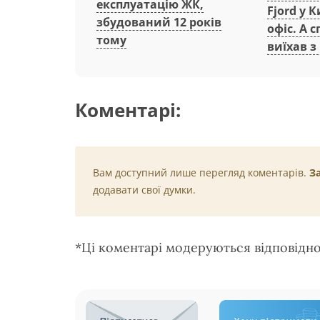
експлуатацію ЖК,
Fjord у 
збудований 12 років
офіс. А 
тому
виїхав з
Коментарі:
Вам доступний лише перегляд коментарів.
З
додавати свої думки.
*Ці коментарі модеруються відповідн