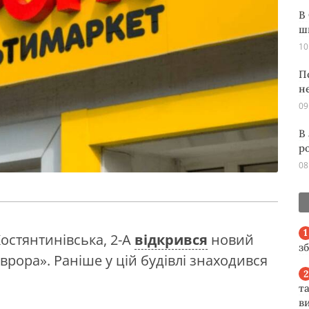
В
ш
10
П
н
09
В
р
08
Костянтинівська, 2-А
відкрився
новий
з
рора». Раніше у цій будівлі знаходився
та
ви