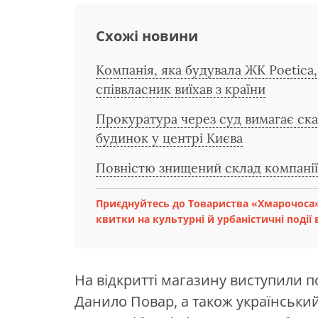
Схожі новини
Компанія, яка будувала ЖК Poetica, 
співвласник виїхав з країни
Прокуратура через суд вимагає ска
будинок у центрі Києва
Повністю знищений склад компані
Приєднуйтесь до Товариства «Хмарочоса»
квитки на культурні й урбаністичні події в
На відкритті магазину виступили п
Данило Повар, а також український х