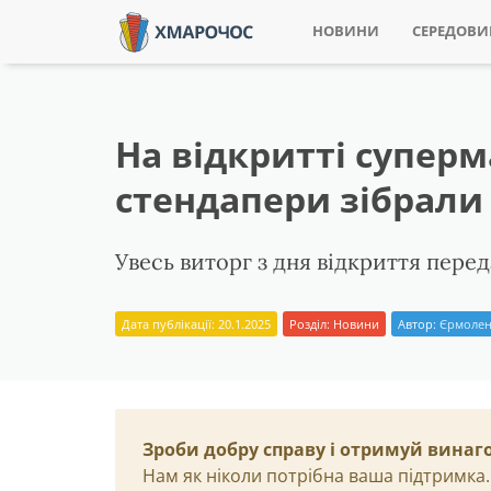
НОВИНИ
СЕРЕДОВ
На відкритті суперм
стендапери зібрали
Увесь виторг з дня відкриття пер
Дата публікації: 20.1.2025
Розділ:
Новини
Автор:
Єрмолен
Зроби добру справу і отримуй винаг
Нам як ніколи потрібна ваша підтримка.