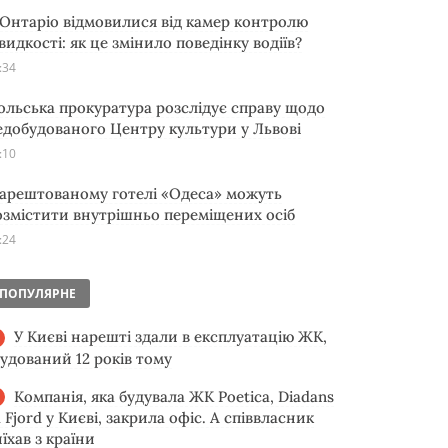
 Онтаріо відмовилися від камер контролю
видкості: як це змінило поведінку водіїв?
:34
ольська прокуратура розслідує справу щодо
едобудованого Центру культури у Львові
:10
 арештованому готелі «Одеса» можуть
озмістити внутрішньо переміщених осіб
:24
ПОПУЛЯРНЕ
У Києві нарешті здали в експлуатацію ЖК,
будований 12 років тому
Компанія, яка будувала ЖК Poetica, Diadans
 Fjord у Києві, закрила офіс. А співвласник
їхав з країни