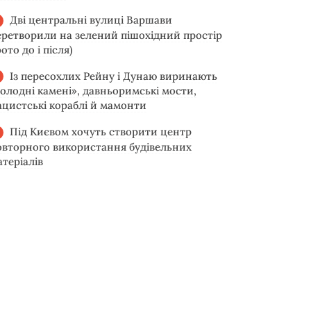
Дві центральні вулиці Варшави
еретворили на зелений пішохідний простір
ото до і після)
Із пересохлих Рейну і Дунаю виринають
голодні камені», давньоримські мости,
ацистські кораблі й мамонти
Під Києвом хочуть створити центр
овторного використання будівельних
атеріалів