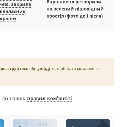
Варшави перетворили
Києві, закрила
на зелений пішохідний
співвласник
простір (фото до і після)
 країни
ареєструйтесь
або
увійдіть
, щоб мати можливість
о до наших
правил ком’юніті