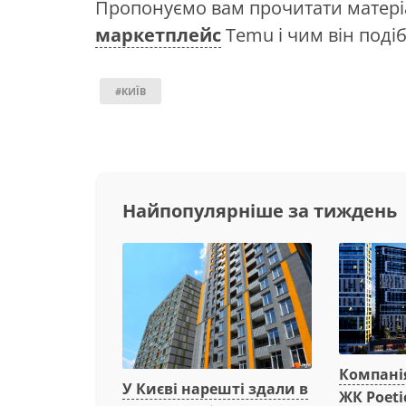
Пропонуємо вам прочитати матеріа
маркетплейс
Temu і чим він подіб
#КИЇВ
Найпопулярніше за тиждень
Компанія
У Києві нарешті здали в
ЖК Poeti