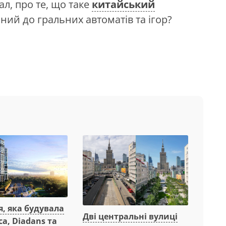
л, про те, що таке
китайський
ний до гральних автоматів та ігор?
, яка будувала
Дві центральні вулиці
ca, Diadans та