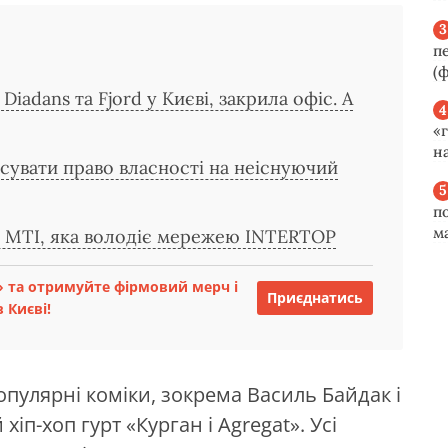
п
(ф
Diadans та Fjord у Києві, закрила офіс. А
«
н
сувати право власності на неіснуючий
п
м
ї MTI, яка володіє мережею INTERTOP
 та отримуйте фірмовий мерч і
Приєднатись
 Києві!
опулярні коміки, зокрема Василь Байдак і
іп-хоп гурт «Курган і Agregat». Усі