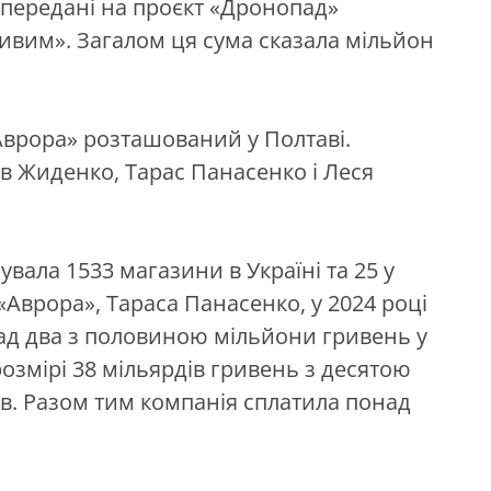
и передані на проєкт «Дронопад»
вим». Загалом ця сума сказала мільйон
Аврора» розташований у Полтаві.
в Жиденко, Тарас Панасенко і Леся
вала 1533 магазини в Україні та 25 у
«Аврора», Тараса Панасенко, у 2024 році
ад два з половиною мільйони гривень у
розмірі 38 мільярдів гривень з десятою
ів. Разом тим компанія сплатила понад