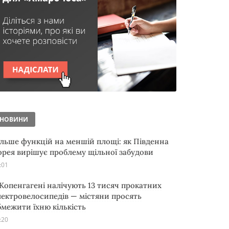
НОВИНИ
ільше функцій на меншій площі: як Південна
орея вирішує проблему щільної забудови
:01
 Копенгагені налічують 13 тисяч прокатних
лектровелосипедів — містяни просять
бмежити їхню кількість
:20