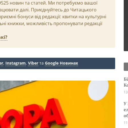
29525 новин та статей. Ми потребуємо вашої
ацювати далі. Приєднуйтесь до Читацького
иємні бонуси від редакції: квитки на культурні
льні книжки, можливість пропонувати редакції
кі?
er
,
Instagram
,
Viber
та
Google Новинах
Б
К
13
У
е
о
11