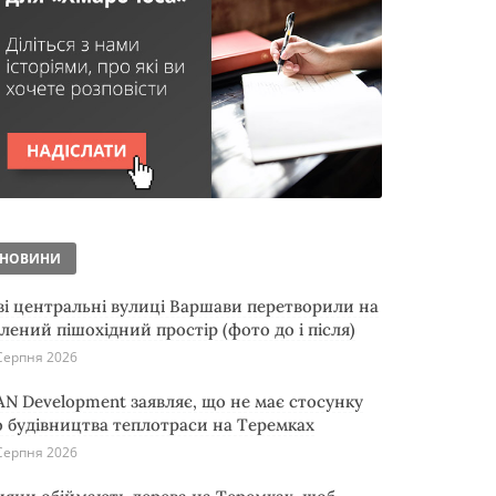
НОВИНИ
ві центральні вулиці Варшави перетворили на
елений пішохідний простір (фото до і після)
Серпня 2026
AN Development заявляє, що не має стосунку
о будівництва теплотраси на Теремках
Серпня 2026