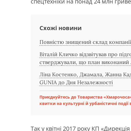
спецтехніки на понад 24 млн гриве
Схожі новини
Повністю знищений склад компані
Віталій Кличко відзвітував про пі
стверджували, що план виконаний
Ліна Костенко, Джамала, Жанна Ка
GUNIA до Дня Незалежності
Приєднуйтесь до Товариства «Хмарочоса»
квитки на культурні й урбаністичні події в
Так у квітні 2017 року КП «Дирекц