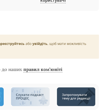
користувачі
ареєструйтесь
або
увійдіть
, щоб мати можливість
о до наших
правил ком’юніті