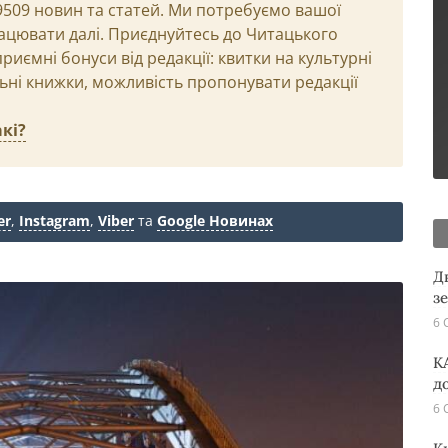
29509 новин та статей. Ми потребуємо вашої
ацювати далі. Приєднуйтесь до Читацького
иємні бонуси від редакції: квитки на культурні
льні книжки, можливість пропонувати редакції
кі?
er
,
Instagram
,
Viber
та
Google Новинах
Д
з
6 
K
д
6 