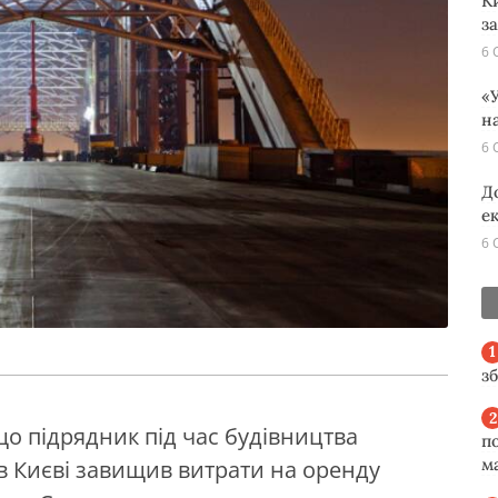
К
з
6 
«У
н
6 
Д
е
6 
з
 що підрядник під час будівництва
п
м
в Києві завищив витрати на оренду