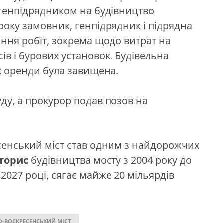
з генпідрядником на будівництво
 року замовник, генпідрядник і підрядна
ння робіт, зокрема щодо витрат на
ів і бурових установок. Будівельна
їх оренди була завищена.
ду, а прокурор подав позов на
сенський міст став одним з найдорожчих
торис
будівництва мосту з 2004 року до
027 році, сягає майже 20 мільярдів
О-ВОСКРЕСЕНСЬКИЙ МІСТ