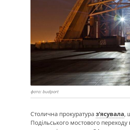
фото: budport
Столична прокуратура
з’ясувала
,
Подільського мостового переходу 