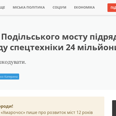
ИЩЕ
МІСЬКА ПОЛІТИКА
СОЦІУМ
ЕКОНОМІКА
ПІ
 Подільського мосту підр
ду спецтехніки 24 мільйон
шкодувати.
ко Катерина
ороди!
 «Хмарочос» пише про розвиток міст 12 років