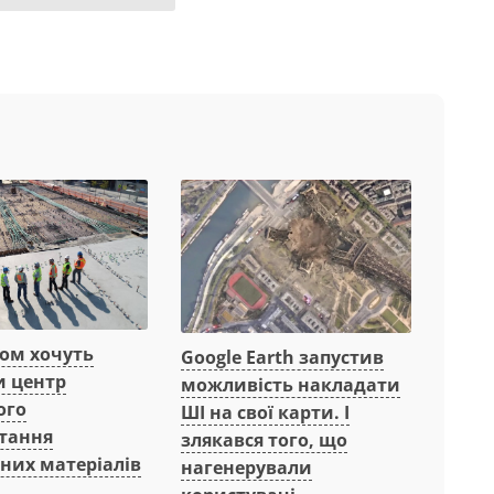
вом хочуть
Google Earth запустив
и центр
можливість накладати
ого
ШІ на свої карти. І
тання
злякався того, що
них матеріалів
нагенерували