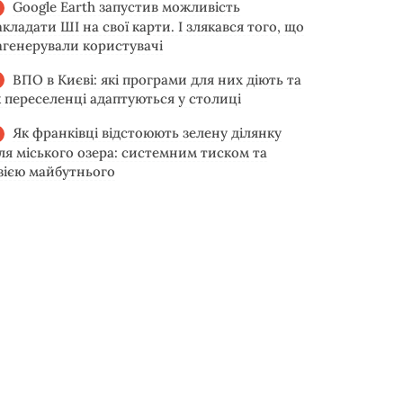
Google Earth запустив можливість
акладати ШІ на свої карти. І злякався того, що
агенерували користувачі
ВПО в Києві: які програми для них діють та
к переселенці адаптуються у столиці
Як франківці відстоюють зелену ділянку
іля міського озера: системним тиском та
ізією майбутнього