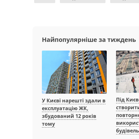
Найпопулярніше за тиждень
Під Киє
У Києві нарешті здали в
створит
експлуатацію ЖК,
повторн
збудований 12 років
викорис
тому
будівель