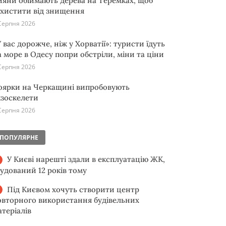
ияни обіймають дерева на Теремках, щоб
ахистити від знищення
Серпня 2026
 вас дорожче, ніж у Хорватії»: туристи їдуть
а море в Одесу попри обстріли, міни та ціни
Серпня 2026
оярки на Черкащині випробовують
кзоскелети
Серпня 2026
ПОПУЛЯРНЕ
У Києві нарешті здали в експлуатацію ЖК,
будований 12 років тому
Під Києвом хочуть створити центр
овторного використання будівельних
атеріалів