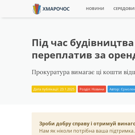
НОВИНИ
СЕРЕДОВ
Під час будівництва
переплатив за орен
Прокуратура вимагає ці кошти від
Дата публікації: 23.1.2025
Розділ:
Новини
Автор:
Єрмолен
Зроби добру справу і отримуй винаг
Нам як ніколи потрібна ваша підтримка.