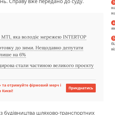
нь. Справу вже передано до суду.
н
н
я
ї MTI, яка володіє мережею INTERTOP
б
дготовку до зими. Нещодавно депутати
в
 лише на 6%
дирова стали частиною великого проєкту
 та отримуйте фірмовий мерч і
Приєднатись
 Києві!
ія з будівництва шляхово-транспортних