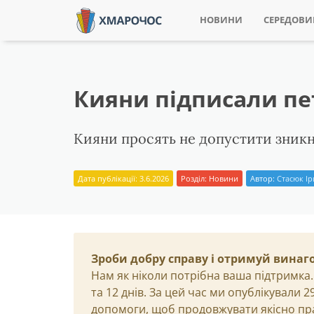
НОВИНИ
СЕРЕДОВ
Кияни підписали пет
Кияни просять не допустити зникн
Дата публікації: 3.6.2026
Розділ:
Новини
Автор:
Стасюк І
Зроби добру справу і отримуй винаг
Нам як ніколи потрібна ваша підтримка.
та 12 днів. За цей час ми опублікували 
допомоги, щоб продовжувати якісно пр