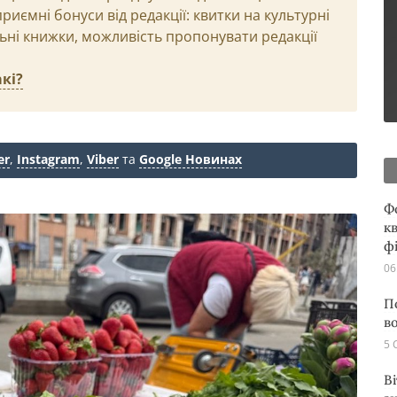
иємні бонуси від редакції: квитки на культурні
льні книжки, можливість пропонувати редакції
кі?
er
,
Instagram
,
Viber
та
Google Новинах
Ф
кв
ф
06
П
в
5 
В