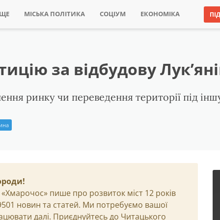
ИЩЕ
МІСЬКА ПОЛІТИКА
СОЦІУМ
ЕКОНОМІКА
ПІ
ицію за відбудову Лук’ян
ення ринку чи переведення території під інш
рина
ороди!
 «Хмарочос» пише про розвиток міст 12 років
29501 новин та статей. Ми потребуємо вашої
ацювати далі. Приєднуйтесь до Читацького