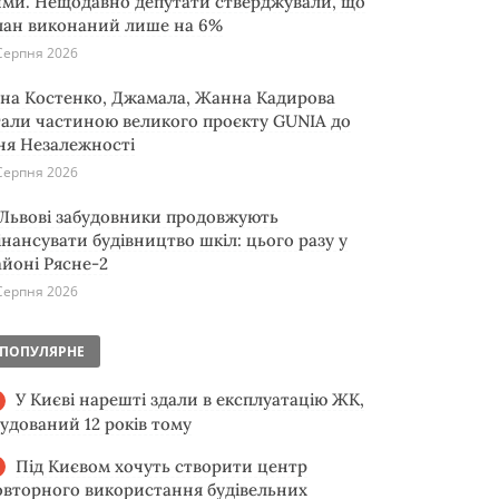
ими. Нещодавно депутати стверджували, що
лан виконаний лише на 6%
Серпня 2026
іна Костенко, Джамала, Жанна Кадирова
тали частиною великого проєкту GUNIA до
ня Незалежності
Серпня 2026
 Львові забудовники продовжують
інансувати будівництво шкіл: цього разу у
айоні Рясне-2
Серпня 2026
ПОПУЛЯРНЕ
У Києві нарешті здали в експлуатацію ЖК,
будований 12 років тому
Під Києвом хочуть створити центр
овторного використання будівельних