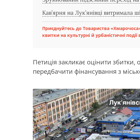
Кав’ярня на Лук’янівці витримала ші
Приєднуйтесь до Товариства «Хмарочоса»
квитки на культурні й урбаністичні події в
Петиція закликає оцінити збитки,
передбачити фінансування з міськ