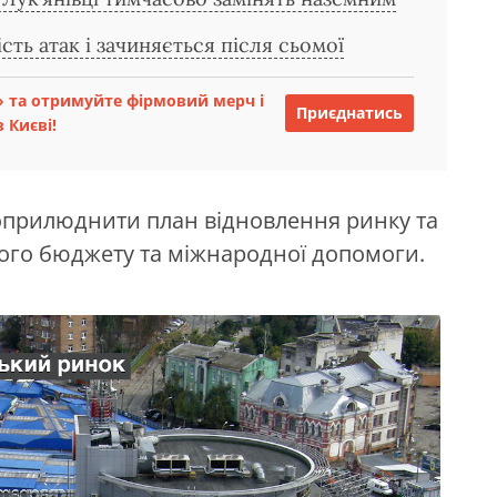
сть атак і зачиняється після сьомої
 та отримуйте фірмовий мерч і
Приєднатись
 Києві!
 оприлюднити план відновлення ринку та
ого бюджету та міжнародної допомоги.