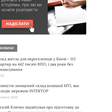
НОВИНИ
онд житла для переселенців у Києві – 113
артир на 442 тисячі ВПО, і два роки без
інансування
:56
овністю знищений склад компанії MTI, яка
олодіє мережею INTERTOP
Серпня 2026
італій Кличко відзвітував про підготовку до