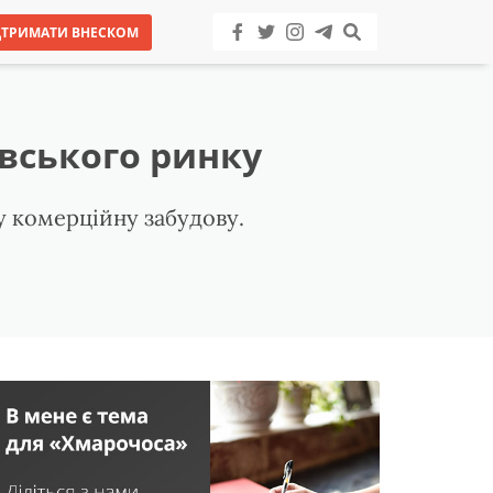
ДТРИМАТИ ВНЕСКОМ
івського ринку
у комерційну забудову.