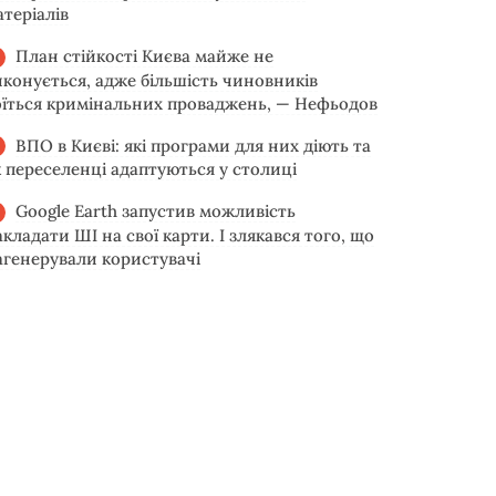
атеріалів
План стійкості Києва майже не
иконується, адже більшість чиновників
оїться кримінальних проваджень, — Нефьодов
ВПО в Києві: які програми для них діють та
к переселенці адаптуються у столиці
Google Earth запустив можливість
акладати ШІ на свої карти. І злякався того, що
агенерували користувачі