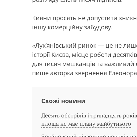
Кияни просять не допустити зникн
іншу комерційну забудову.
«Лук’янівський ринок — це не лише
історії Києва, місце роботи десятк
для тисяч мешканців та важливий 
пише авторка звернення Елеонора
Схожі новини
Десять обстрілів і тринадцять рокі
площа не має плану майбутнього
Зруйнований підземний перехід на 