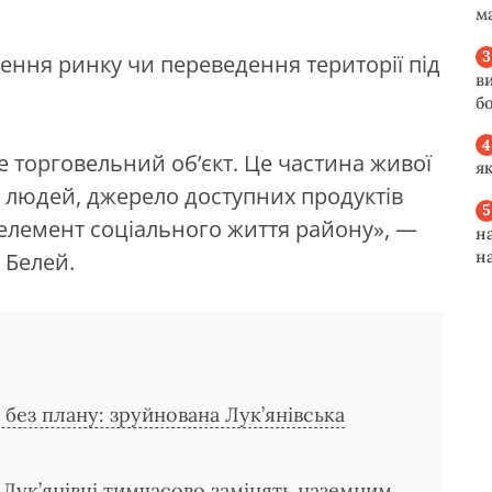
м
ення ринку чи переведення території під
в
б
 торговельний об’єкт. Це частина живої
я
ів людей, джерело доступних продуктів
елемент соціального життя району», —
н
н
 Белей.
в без плану: зруйнована Лук’янівська
Лук’янівці тимчасово замінять наземним