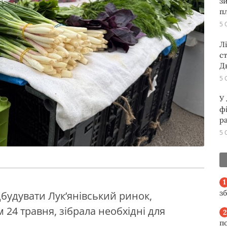
з
п
5 
Л
с
Д
5 
У
ф
р
5 
з
дбудувати Лук’янівський ринок,
24 травня, зібрала необхідні для
п