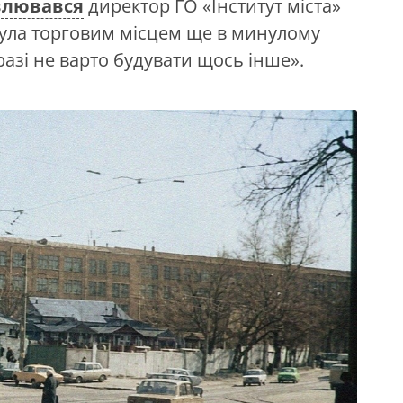
влювався
директор ГО «Інститут міста»
 була торговим місцем ще в минулому
у разі не варто будувати щось інше».