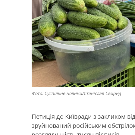
Фото: Суспільне новини/Станіслав Свирид
Петиція до Київради з закликом ві
зруйнований російським обстрілом 
розгляду шість тисяч підписів.