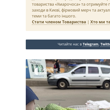
товариства «Хмарочоса» та отримуйте пр
заходи в Києві, фірмовий мерч та актуа
теми та багато іншого.
Стати членом Товариства
|
Хто ми та
Читайте нас в
Telegram
,
Twitt