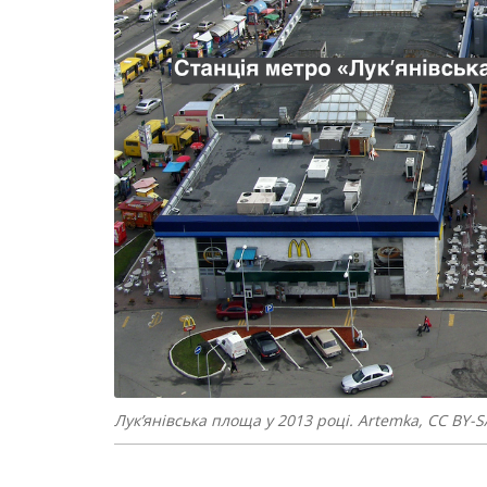
Лук’янівська площа у 2013 році. Artemka, CC BY-S