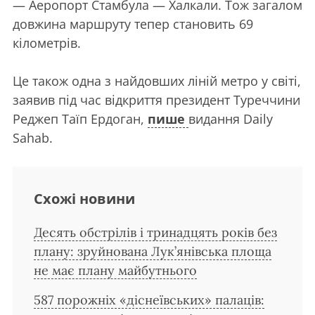
— Аеропорт Стамбула — Халкали. Тож загалом
довжина маршруту тепер становить 69
кілометрів.
Це також одна з найдовших ліній метро у світі,
заявив під час відкриття президент Туреччини
Реджеп Таїп Ердоган,
пише
видання Daily
Sahab.
Схожі новини
Десять обстрілів і тринадцять років без
плану: зруйнована Лук’янівська площа
не має плану майбутнього
587 порожніх «діснеївських» палаців: