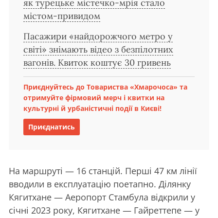
як турецьке містечко-мрія стало
містом-привидом
Пасажири «найдорожчого метро у
світі» знімають відео з безпілотних
вагонів. Квиток коштує 30 гривень
Приєднуйтесь до Товариства «Хмарочоса» та
отримуйте фірмовий мерч і квитки на
культурні й урбаністичні події в Києві!
Приєднатись
На маршруті — 16 станцій. Перші 47 км лінії
вводили в експлуатацію поетапно. Ділянку
Кягитхане — Аеропорт Стамбула відкрили у
січні 2023 року, Кягитхане — Гайреттепе — у