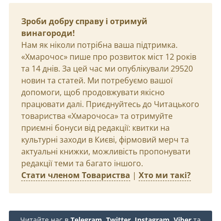
Зроби добру справу і отримуй
винагороди!
Нам як ніколи потрібна ваша підтримка.
«Хмарочос» пише про розвиток міст 12 років
та 14 днів. За цей час ми опублікували 29520
новин та статей. Ми потребуємо вашої
допомоги, щоб продовжувати якісно
працювати далі. Приєднуйтесь до Читацького
товариства «Хмарочоса» та отримуйте
приємні бонуси від редакції: квитки на
культурні заходи в Києві, фірмовий мерч та
актуальні книжки, можливість пропонувати
редакції теми та багато іншого.
Стати членом Товариства
|
Хто ми такі?
Читайте нас в
Telegram
,
Twitter
,
Instagram
,
Viber
та