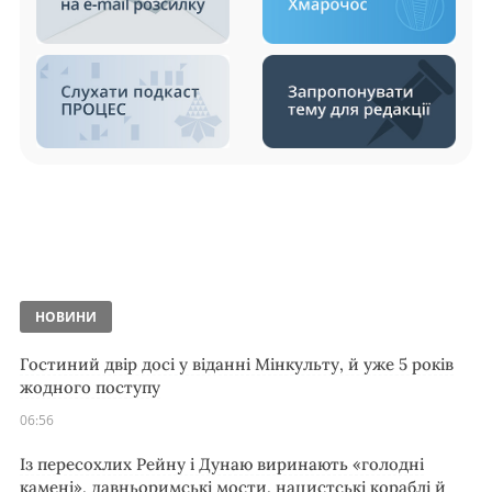
НОВИНИ
Гостиний двір досі у віданні Мінкульту, й уже 5 років
жодного поступу
06:56
Із пересохлих Рейну і Дунаю виринають «голодні
камені», давньоримські мости, нацистські кораблі й