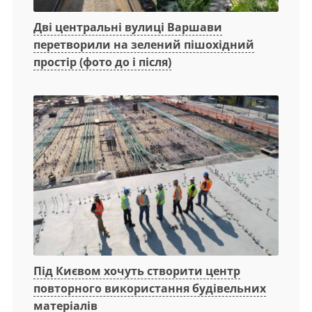
Дві центральні вулиці Варшави
перетворили на зелений пішохідний
простір (фото до і після)
Під Києвом хочуть створити центр
повторного використання будівельних
матеріалів