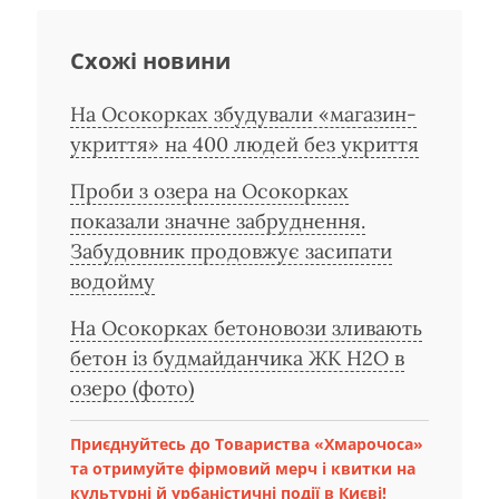
Схожі новини
На Осокорках збудували «магазин-
укриття» на 400 людей без укриття
Проби з озера на Осокорках
показали значне забруднення.
Забудовник продовжує засипати
водойму
На Осокорках бетоновози зливають
бетон із будмайданчика ЖК Н2О в
озеро (фото)
Приєднуйтесь до Товариства «Хмарочоса»
та отримуйте фірмовий мерч і квитки на
культурні й урбаністичні події в Києві!