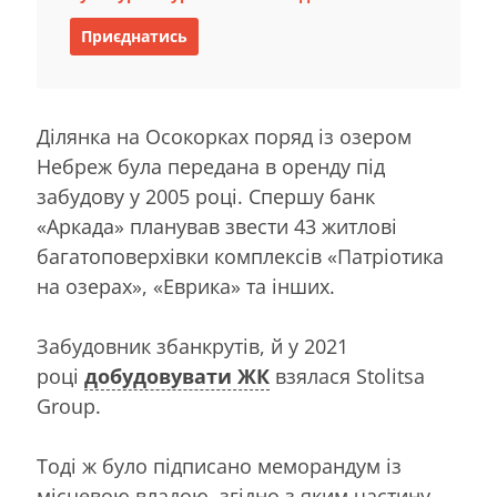
Приєднатись
Ділянка на Осокорках поряд із озером
Небреж була передана в оренду під
забудову у 2005 році. Спершу банк
«Аркада» планував звести 43 житлові
багатоповерхівки комплексів «Патріотика
на озерах», «Еврика» та інших.
Забудовник збанкрутів, й у 2021
році
добудовувати ЖК
взялася Stolitsa
Group.
Тоді ж було підписано меморандум із
місцевою владою, згідно з яким частину