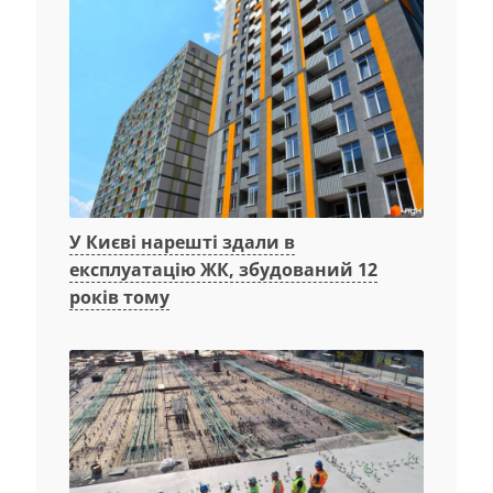
У Києві нарешті здали в
експлуатацію ЖК, збудований 12
років тому