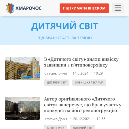
ПІДТРИМАТИ ВНЕСКОМ
ДИТЯЧИЙ СВІТ
ПІДІБРАНІ СТАТТІ ЗА ТЕМОЮ
З «Дитячого світу» зняли вивіску
заввишки з п’ятиповерхівку
Стасюк Ірина
·
14.5.2024
·
10:29
ДИТЯЧИЙ СВІТ
ЗОВНІШНЯ РЕКЛАМА
Автор оригінального «Дитячого
світу» заперечує, що брав участь у
конкурсі на його реконструкцію
Крутько Дар'я
·
20.12.2021
·
12:55
АРХІТЕКТУРА
ДИТЯЧИЙ СВІТ