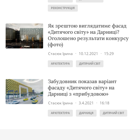
РЕКОНСТРУКЦІЯ
Як зрештою виглядатиме фасад
«Дитячого світу» на Дарниці?
Оголошено результати конкурсу
(фото)
Стасюк Ірина
·
10.12.2021
·
15:29
АРХІТЕКТУРА
ДИТЯЧИЙ СВІТ
Забудовник показав варіант
фасаду «Дитячого світу» на
Дарниці з «прибудовою»
Стасюк Ірина
·
3.4.2021
·
16:18
АРХІТЕКТУРА
ДАРНИЦЯ
ДИТЯЧИЙ СВІТ