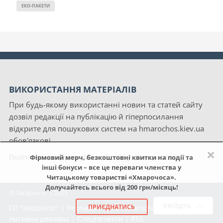
ЕКО-ПАКЕТИ
ВИКОРИСТАННЯ МАТЕРІАЛІВ
При будь-якому використанні новин та статей сайту
дозвіл редакції на публікацію й гіперпосилання
відкрите для пошукових систем на hmarochos.kiev.ua
обов'язкові.
×
Політика конфіденційності сайту «Хмарочос»
Фірмовий мерч, безкоштовні квитки на події та
інші бонуси – все це переваги членства у
Читацькому товаристві «Хмарочоса».
Долучайтесь всього від 200 грн/місяць!
© Хмарочос | 2025
Увійдіть
ПРИЄДНАТИСЬ
ГО "Хмарочос"
|
Реклама
|
NGO Hmarochos
|
Про нас
|
Нативна реклама
|
Спецпроекти
|
RSS