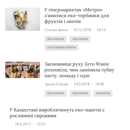
У гіпермаркетах «Метро»
з’явилися еко-торбинки для
фруктів і овочів
Стасюк Ірина
·
10.12.2018
·
16:13
ЕКО-ПАКЕТИ
ЕКО-ТОРБИ
ПЛАСТИКОВІ ПАКЕТИ
Засновниця руху Zero Waste
розповіла, чим замінила зубну
пасту, помаду і одяг
Ірина Стасюк
·
14.5.2018
·
18:40
ЕКО-ПАКЕТИ
ЕКО-ТОРБИ
ЕКОЛОГІЯ
У Казахстані вироблятимуть еко-пакети з
рослинної сировини
·
20.6.2017
·
15:57