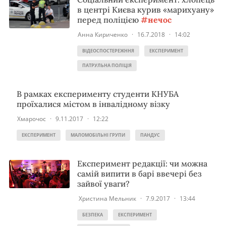
в центрі Києва курив «марихуану»
перед поліцією
#нечос
Анна Кириченко
·
16.7.2018
·
14:02
ВІДЕОСПОСТЕРЕЖННЯ
ЕКСПЕРИМЕНТ
ПАТРУЛЬНА ПОЛІЦІЯ
В рамках експерименту студенти КНУБА
проїхалися містом в інвалідному візку
Хмарочос
·
9.11.2017
·
12:22
ЕКСПЕРИМЕНТ
МАЛОМОБІЛЬНІ ГРУПИ
ПАНДУС
Експеримент редакції: чи можна
самій випити в барі ввечері без
зайвої уваги?
Христина Мельник
·
7.9.2017
·
13:44
БЕЗПЕКА
ЕКСПЕРИМЕНТ