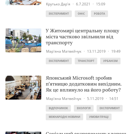
Крутько Дар'я
·
6.7.2021
·
15:09
ЕКСПЕРИМЕНТ
ОФІС
РОБОТА
У Житомирі центральну площу
міста частково звільнили від
транспорту
Мар'яна Матвейчук
·
13.11.2019
·
19:49
ЕКСПЕРИМЕНТ
ТРАНСПОРТ
УРБАНІЗМ
Японський Microsoft зробив
п’ятницю додатковим вихідним.
Як це вплинуло на його роботу?
Мар'яна Матвейчук
·
5.11.2019
·
14:51
ВІДПОЧИНОК
ЕКОЛОГІЯ
ЕКСПЕРИМЕНТ
МІЖНАРОДНІ НОВИНИ
УМОВИ ПРАЦІ
Соціальний експеримент: хлопець