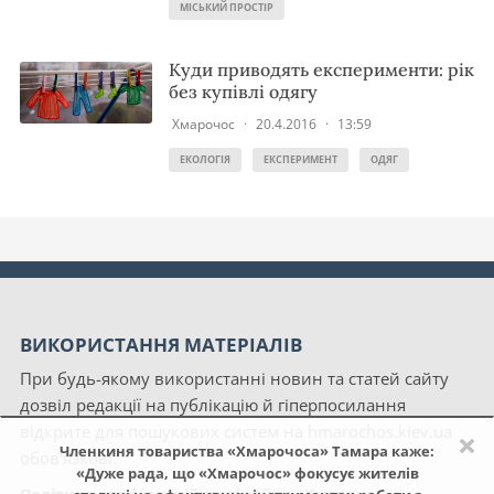
МІСЬКИЙ ПРОСТІР
Куди приводять експерименти: рік
без купівлі одягу
Хмарочос
·
20.4.2016
·
13:59
ЕКОЛОГІЯ
ЕКСПЕРИМЕНТ
ОДЯГ
ВИКОРИСТАННЯ МАТЕРІАЛІВ
При будь-якому використанні новин та статей сайту
дозвіл редакції на публікацію й гіперпосилання
відкрите для пошукових систем на hmarochos.kiev.ua
×
Членкиня товариства «Хмарочоса» Тамара каже:
обов'язкові.
«Дуже рада, що «Хмарочос» фокусує жителів