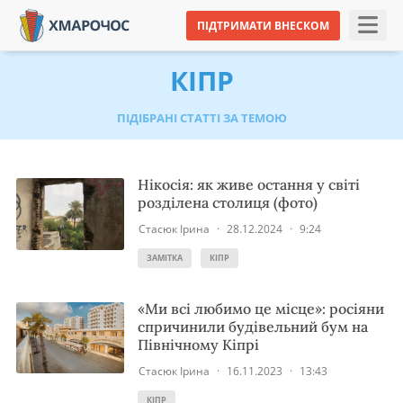
ПІДТРИМАТИ ВНЕСКОМ
КІПР
ПІДІБРАНІ СТАТТІ ЗА ТЕМОЮ
Нікосія: як живе остання у світі
розділена столиця (фото)
Стасюк Ірина
·
28.12.2024
·
9:24
ЗАМІТКА
КІПР
«Ми всі любимо це місце»: росіяни
спричинили будівельний бум на
Північному Кіпрі
Стасюк Ірина
·
16.11.2023
·
13:43
КІПР