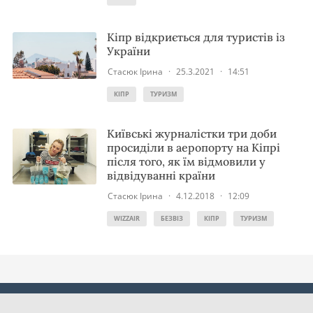
Кіпр відкриється для туристів із
України
Стасюк Ірина
·
25.3.2021
·
14:51
КІПР
ТУРИЗМ
Київські журналістки три доби
просиділи в аеропорту на Кіпрі
після того, як їм відмовили у
відвідуванні країни
Стасюк Ірина
·
4.12.2018
·
12:09
WIZZAIR
БЕЗВІЗ
КІПР
ТУРИЗМ