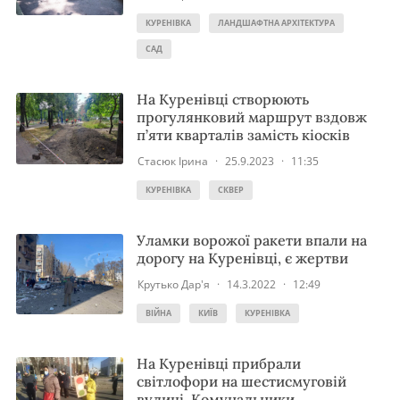
КУРЕНІВКА
ЛАНДШАФТНА АРХІТЕКТУРА
САД
На Куренівці створюють
прогулянковий маршрут вздовж
п’яти кварталів замість кіосків
Стасюк Ірина
·
25.9.2023
·
11:35
КУРЕНІВКА
СКВЕР
Уламки ворожої ракети впали на
дорогу на Куренівці, є жертви
Крутько Дар'я
·
14.3.2022
·
12:49
ВІЙНА
КИЇВ
КУРЕНІВКА
На Куренівці прибрали
світлофори на шестисмуговій
вулиці. Комунальники