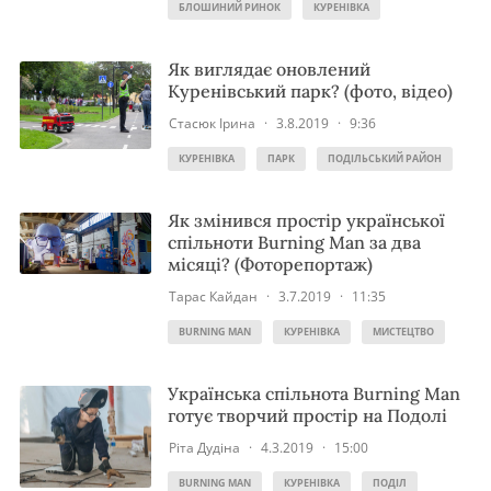
БЛОШИНИЙ РИНОК
КУРЕНІВКА
Як виглядає оновлений
Куренівський парк? (фото, відео)
Стасюк Ірина
·
3.8.2019
·
9:36
КУРЕНІВКА
ПАРК
ПОДІЛЬСЬКИЙ РАЙОН
Як змінився простір української
спільноти Burning Man за два
місяці? (Фоторепортаж)
Тарас Кайдан
·
3.7.2019
·
11:35
BURNING MAN
КУРЕНІВКА
МИСТЕЦТВО
Українська спільнота Burning Man
готує творчий простір на Подолі
Ріта Дудіна
·
4.3.2019
·
15:00
BURNING MAN
КУРЕНІВКА
ПОДІЛ