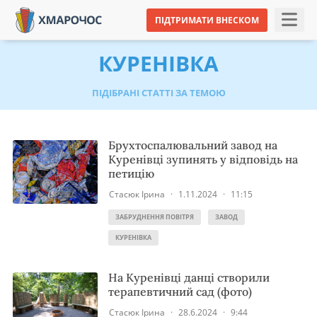
ПІДТРИМАТИ ВНЕСКОМ
КУРЕНІВКА
ПІДІБРАНІ СТАТТІ ЗА ТЕМОЮ
Брухтоспалювальний завод на
Куренівці зупинять у відповідь на
петицію
Стасюк Ірина
·
1.11.2024
·
11:15
ЗАБРУДНЕННЯ ПОВІТРЯ
ЗАВОД
КУРЕНІВКА
На Куренівці данці створили
терапевтичний сад (фото)
Стасюк Ірина
·
28.6.2024
·
9:44