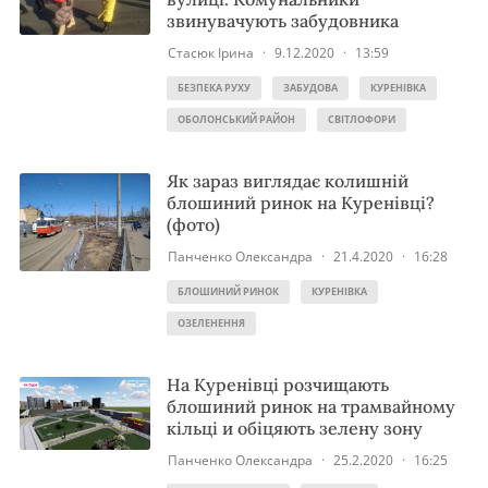
звинувачують забудовника
Стасюк Ірина
·
9.12.2020
·
13:59
БЕЗПЕКА РУХУ
ЗАБУДОВА
КУРЕНІВКА
ОБОЛОНСЬКИЙ РАЙОН
СВІТЛОФОРИ
Як зараз виглядає колишній
блошиний ринок на Куренівці?
(фото)
Панченко Олександра
·
21.4.2020
·
16:28
БЛОШИНИЙ РИНОК
КУРЕНІВКА
ОЗЕЛЕНЕННЯ
На Куренівці розчищають
блошиний ринок на трамвайному
кільці и обіцяють зелену зону
Панченко Олександра
·
25.2.2020
·
16:25