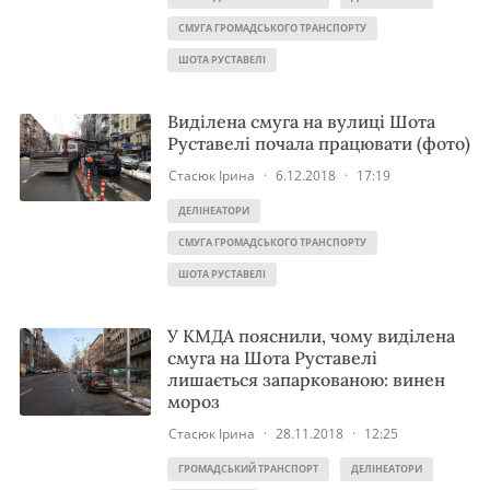
СМУГА ГРОМАДСЬКОГО ТРАНСПОРТУ
ШОТА РУСТАВЕЛІ
Виділена смуга на вулиці Шота
Руставелі почала працювати (фото)
Стасюк Ірина
·
6.12.2018
·
17:19
ДЕЛІНЕАТОРИ
СМУГА ГРОМАДСЬКОГО ТРАНСПОРТУ
ШОТА РУСТАВЕЛІ
У КМДА пояснили, чому виділена
смуга на Шота Руставелі
лишається запаркованою: винен
мороз
Стасюк Ірина
·
28.11.2018
·
12:25
ГРОМАДСЬКИЙ ТРАНСПОРТ
ДЕЛІНЕАТОРИ