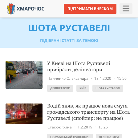
ПІДТРИМАТИ ВНЕСКОМ
ШОТА РУСТАВЕЛІ
ПІДІБРАНІ СТАТТІ ЗА ТЕМОЮ
У Києві на Шота Руставелі
прибрали делінеатори
Панченко Олександра
·
18.4.2020
·
15:56
ДЕЛІНЕАТОРИ
КИЇВ
ШОТА РУСТАВЕЛІ
Водій зняв, як працює нова смуга
громадського транспорту на Шота
Руставелі (спойлер: не працює)
Стасюк Ірина
·
1.2.2019
·
13:26
ГРОМАДСЬКИЙ ТРАНСПОРТ
ДЕЛІНЕАТОРИ