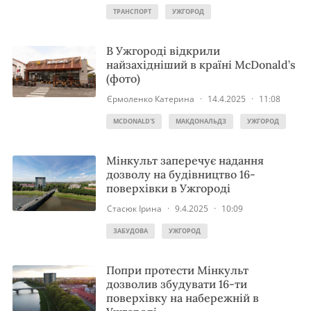
ТРАНСПОРТ
УЖГОРОД
В Ужгороді відкрили
найзахідніший в країні McDonald’s
(фото)
Єрмоленко Катерина
·
14.4.2025
·
11:08
MCDONALD'S
МАКДОНАЛЬДЗ
УЖГОРОД
Мінкульт заперечує надання
дозволу на будівництво 16-
поверхівки в Ужгороді
Стасюк Ірина
·
9.4.2025
·
10:09
ЗАБУДОВА
УЖГОРОД
Попри протести Мінкульт
дозволив збудувати 16-ти
поверхівку на набережній в