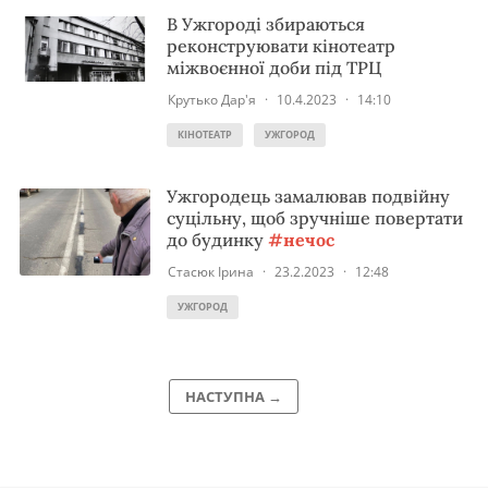
В Ужгороді збираються
реконструювати кінотеатр
міжвоєнної доби під ТРЦ
Крутько Дар'я
·
10.4.2023
·
14:10
КІНОТЕАТР
УЖГОРОД
Ужгородець замалював подвійну
суцільну, щоб зручніше повертати
до будинку
#нечос
Стасюк Ірина
·
23.2.2023
·
12:48
УЖГОРОД
НАСТУПНА →