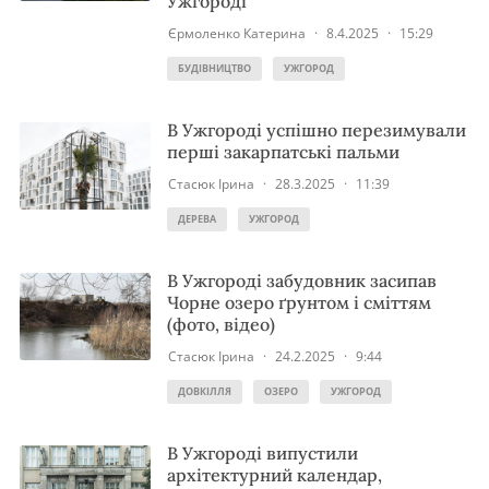
Ужгороді
Єрмоленко Катерина
·
8.4.2025
·
15:29
БУДІВНИЦТВО
УЖГОРОД
В Ужгороді успішно перезимували
перші закарпатські пальми
Стасюк Ірина
·
28.3.2025
·
11:39
ДЕРЕВА
УЖГОРОД
В Ужгороді забудовник засипав
Чорне озеро ґрунтом і сміттям
(фото, відео)
Стасюк Ірина
·
24.2.2025
·
9:44
ДОВКІЛЛЯ
ОЗЕРО
УЖГОРОД
В Ужгороді випустили
архітектурний календар,