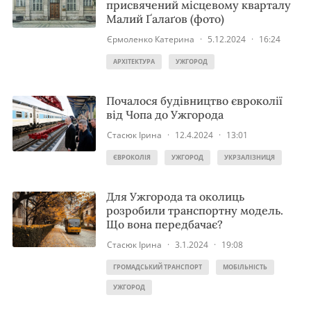
присвячений місцевому кварталу
Малий Ґалаґов (фото)
Єрмоленко Катерина
·
5.12.2024
·
16:24
АРХІТЕКТУРА
УЖГОРОД
Почалося будівництво євроколії
від Чопа до Ужгорода
Стасюк Ірина
·
12.4.2024
·
13:01
ЄВРОКОЛІЯ
УЖГОРОД
УКРЗАЛІЗНИЦЯ
Для Ужгорода та околиць
розробили транспортну модель.
Що вона передбачає?
Стасюк Ірина
·
3.1.2024
·
19:08
ГРОМАДСЬКИЙ ТРАНСПОРТ
МОБІЛЬНІСТЬ
УЖГОРОД