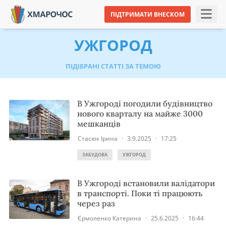
ПІДТРИМАТИ ВНЕСКОМ
УЖГОРОД
ПІДІБРАНІ СТАТТІ ЗА ТЕМОЮ
В Ужгороді погодили будівництво
нового кварталу на майже 3000
мешканців
Стасюк Ірина
·
3.9.2025
·
17:25
ЗАБУДОВА
УЖГОРОД
В Ужгороді встановили валідатори
в транспорті. Поки ті працюють
через раз
Єрмоленко Катерина
·
25.6.2025
·
16:44