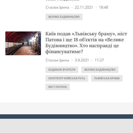
Стасюк Ірина
·
22.11.2021
·
18:48
ВЕЛИКЕ БУДІВНИЦТВО
Київ подав «Львівську браму», міст
Патона і ще 18 об’єктів на «Велике
Будівництво». Хто насправді це
фінансуватиме?
Стасюк Ірина
·
3.9.2021
·
11:27
БУДИНОК ВЧИТЕЛЯ
ВЕЛИКЕ БУДІВНИЦТВО
КІНОТЕАТР КИЇВСЬКА РУСЬ
ЛЬВІВСЬКА БРАМА
МІСТ ПАТОНА