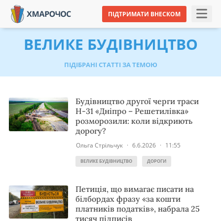
ПІДТРИМАТИ ВНЕСКОМ
ВЕЛИКЕ БУДІВНИЦТВО
ПІДІБРАНІ СТАТТІ ЗА ТЕМОЮ
Будівництво другої черги траси
Н-31 «Дніпро – Решетилівка»
розморозили: коли відкриють
дорогу?
Ольга Стрільчук
·
6.6.2026
·
11:55
ВЕЛИКЕ БУДІВНИЦТВО
ДОРОГИ
Петиція, що вимагає писати на
білбордах фразу «за кошти
платників податків», набрала 25
тисяч підписів