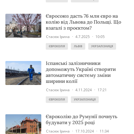
Євросоюз дасть 76 млн євро на
колію від Львова до Польщі. Що
взагалі з проєктом?
Стасюк Ірина
·
4.7.2025
·
10:05
ЄВРОКОЛІЯ
ЛЬВІВ
УКРЗАЛІЗНИЦЯ
Іспанські залізничники
допоможуть Україні створити
автоматичну систему зміни
ширини колії
Стасюк Ірина
·
4.11.2024
·
17:21
ЄВРОКОЛІЯ
УКРЗАЛІЗНИЦЯ
Євроколію до Румунії почнуть
будувати у 2025 році
Стасюк Ірина
·
17.10.2024
·
11:34