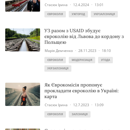
Стасюк Ірина
·
12.4.2024
·
13:01
ЄВРОКОЛІЯ
УЖГОРОД
УКРЗАЛІЗНИЦЯ
УЗ разом з USAID збудує
євроколію від Львова до кордону з
Польщею
Марія Демченко
·
28.11.2023
·
18:10
ЄВРОКОЛІЯ
МОДЕРНІЗАЦІЯ
УГОДА
УКРЗАЛІЗНИЦЯ
Як Єврокомісія пропонує
прокладати євроколію в Україні:
карта
Стасюк Ірина
·
12.7.2023
·
13:09
ЄВРОКОЛІЯ
ЗАЛІЗНИЦЯ