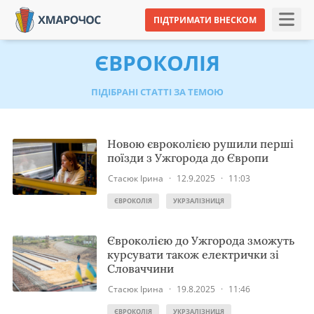
ПІДТРИМАТИ ВНЕСКОМ
ЄВРОКОЛІЯ
ПІДІБРАНІ СТАТТІ ЗА ТЕМОЮ
Новою євроколією рушили перші
поїзди з Ужгорода до Європи
Стасюк Ірина
·
12.9.2025
·
11:03
ЄВРОКОЛІЯ
УКРЗАЛІЗНИЦЯ
Євроколією до Ужгорода зможуть
курсувати також електрички зі
Словаччини
Стасюк Ірина
·
19.8.2025
·
11:46
ЄВРОКОЛІЯ
УКРЗАЛІЗНИЦЯ