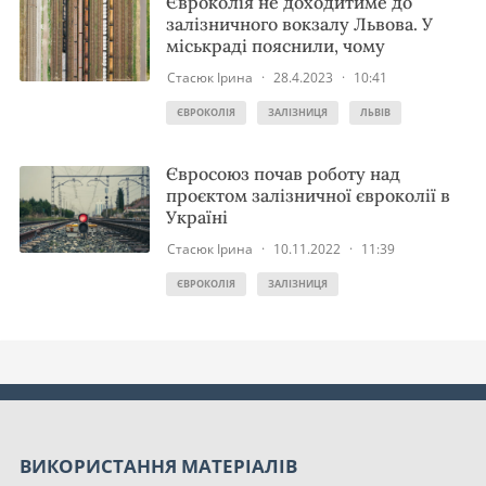
Євроколія не доходитиме до
залізничного вокзалу Львова. У
міськраді пояснили, чому
Стасюк Ірина
·
28.4.2023
·
10:41
ЄВРОКОЛІЯ
ЗАЛІЗНИЦЯ
ЛЬВІВ
Євросоюз почав роботу над
проєктом залізничної євроколії в
Україні
Стасюк Ірина
·
10.11.2022
·
11:39
ЄВРОКОЛІЯ
ЗАЛІЗНИЦЯ
ВИКОРИСТАННЯ МАТЕРІАЛІВ