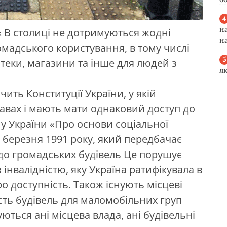
н
 « В столиці не дотримуються жодні
н
адського користування, в тому числі
птеки, магазини та інше для людей з
я
чить Конституції України, у якій
правах і мають мати однаковий доступ до
у України «Про основи соціальної
ід березня 1991 року, який передбачає
 до громадських будівель Це порушує
нвалідністю, яку Україна ратифікувала в
ро доступність. Також існують місцеві
сть будівель для маломобільних груп
ються ані місцева влада, ані будівельні