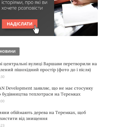
НОВИНИ
ві центральні вулиці Варшави перетворили на
елений пішохідний простір (фото до і після)
:30
AN Development заявляє, що не має стосунку
о будівництва теплотраси на Теремках
:00
ияни обіймають дерева на Теремках, щоб
ахистити від знищення
:23