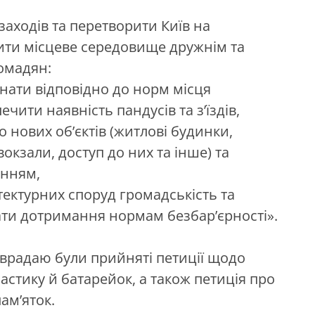
аходів та перетворити Київ на
ити місцеве середовище дружнім та
ромадян:
нати відповідно до норм місця
чити наявність пандусів та з’їздів,
 нових об’єктів (житлові будинки,
окзали, доступ до них та інше) та
анням,
тектурних споруд громадськість та
вати дотримання нормам безбар’єрності».
їврадаю були прийняті петиції щодо
астику й батарейок, а також петиція про
ам’яток.