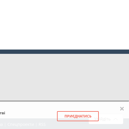
×
тві
ПРИЄДНАТИСЬ
Увійдіть
ма
|
Спецпроекти
|
RSS