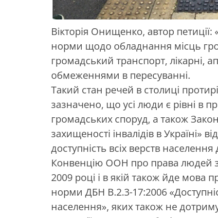
Вікторія Онищенко, автор петиції:
норми щодо обладнання місць гром
громадський транспорт, лікарні, а
обмеженнями в пересуванні.
Такий стан речей в столиці протирі
зазначено, що усі люди є рівні в 
громадських споруд, а також Закон
захищеності інвалідів в Україні» в
доступність всіх верств населення
Конвенцію ООН про права людей з і
2009 році і в якій також йде мова п
норми ДБН В.2.3-17:2006 «Доступні
населення», яких також не дотриму