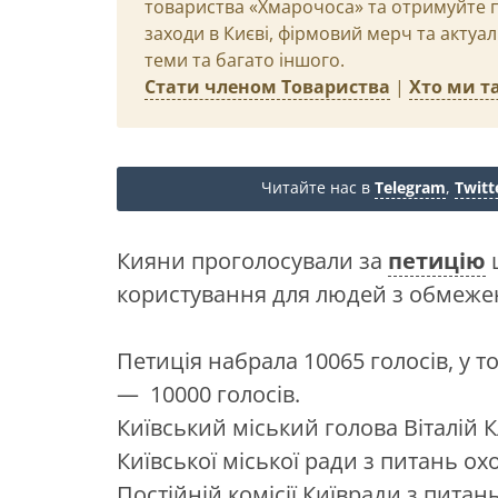
товариства «Хмарочоса» та отримуйте пр
заходи в Києві, фірмовий мерч та актуа
теми та багато іншого.
Стати членом Товариства
|
Хто ми та
Читайте нас в
Telegram
,
Twitt
Кияни проголосували за
петицію
користування для людей з обмеже
Петиція набрала 10065 голосів, у то
— 10000 голосів.
Київський міський голова Віталій К
Київської міської ради з питань ох
Постійній комісії Київради з пита