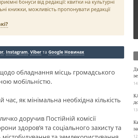
иємні бонуси від редакції: квитки на культурні
льні книжки, можливість пропонувати редакції
кі?
er
,
Instagram
,
Viber
та
Google Новинах
Д
щодо обладнання місць громадського
з
ною мобільністю.
14
K
й час, як мінімальна необхідна кількість
д
13
личко доручив Постійній комісії
К
орони здоров’я та соціального захисту та
з
нь містобудування та землекористування
12