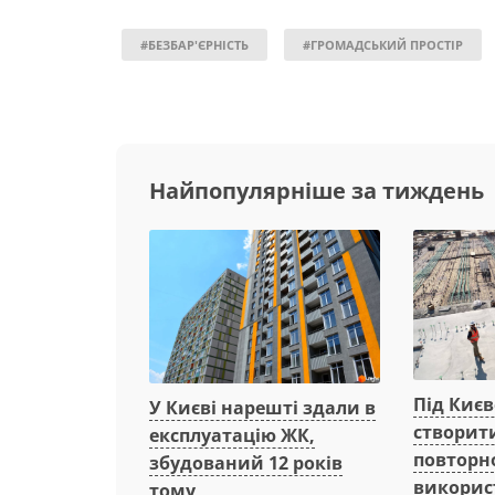
#БЕЗБАР'ЄРНІСТЬ
#ГРОМАДСЬКИЙ ПРОСТІР
Найпопулярніше за тиждень
Під Киє
У Києві нарешті здали в
створит
експлуатацію ЖК,
повторн
збудований 12 років
викорис
тому