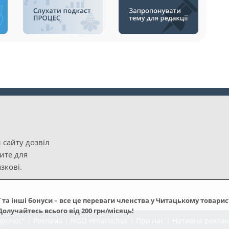
 сайту дозвіл
рите для
зкові.
та інші бонуси – все це переваги членства у Читацькому товарис
олучайтесь всього від 200 грн/місяць!
арочос"
|
Реклама
|
NGO Hmarochos
|
Про нас
|
Нативна рекла