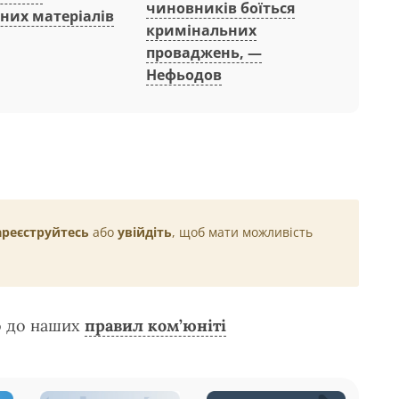
чиновників боїться
них матеріалів
кримінальних
проваджень, —
Нефьодов
ареєструйтесь
або
увійдіть
, щоб мати можливість
о до наших
правил ком’юніті