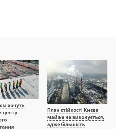
вом хочуть
План стійкості Києва
и центр
майже не виконується,
ого
адже більшість
тання