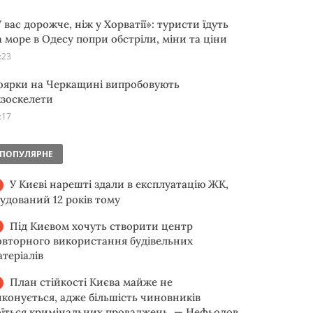
 вас дорожче, ніж у Хорватії»: туристи їдуть
а море в Одесу попри обстріли, міни та ціни
:23
оярки на Черкащині випробовують
кзоскелети
:17
ПОПУЛЯРНЕ
У Києві нарешті здали в експлуатацію ЖК,
будований 12 років тому
Під Києвом хочуть створити центр
овторного використання будівельних
атеріалів
План стійкості Києва майже не
иконується, адже більшість чиновників
оїться кримінальних проваджень, — Нефьодов