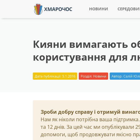
НОВИНИ
СЕРЕДОВ
Кияни вимагають о
користування для 
Дата публікації: 5.1.2016
Розділ:
Новини
Автор:
Салій Юл
Зроби добру справу і отримуй винаг
Нам як ніколи потрібна ваша підтримка.
та 12 днів. За цей час ми опублікували 
допомоги, щоб продовжувати якісно пр