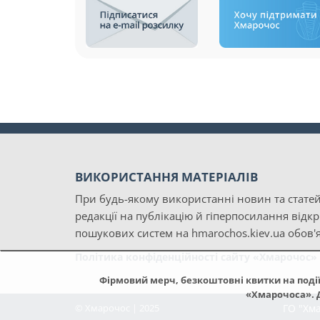
ВИКОРИСТАННЯ МАТЕРІАЛІВ
При будь-якому використанні новин та статей
редакції на публікацію й гіперпосилання відк
пошукових систем на hmarochos.kiev.ua обов'я
Політика конфіденційності сайту «Хмарочос»
Фірмовий мерч, безкоштовні квитки на події 
«Хмарочоса». Д
© Хмарочос | 2025
ГО "Хм