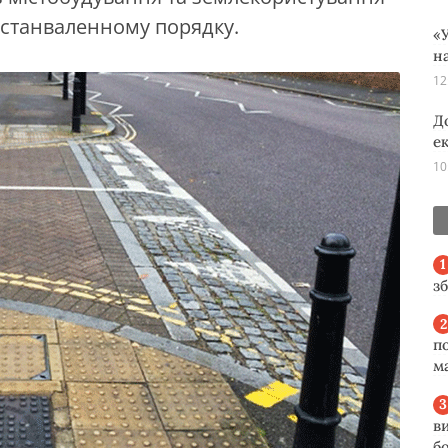
устанваленному порядку.
«У
н
12
Д
е
10
з
п
м
в
б