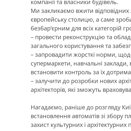
компанії та власники будівель.
Ми закликаємо вжити відповідних з
європейську столицю, а саме зроб
безбар’єрним для всіх категорій г
– провести реконструкцію та облад
загального користування та забезпе
– запровадити жорсткі норми, щодо
супермаркети, навчальні заклади, в
встановити контроль за їх дотрим
– залучити до розробки нових архі
архітекторів, які зможуть врахову
Нагадаємо, раніше до розгляду Ки
встановлення автоматів зі збору пл
захист культурних і архітектурних п