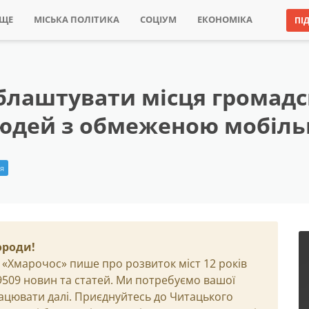
ИЩЕ
МІСЬКА ПОЛІТИКА
СОЦІУМ
ЕКОНОМІКА
ПІ
блаштувати місця громадс
людей з обмеженою мобіль
ія
ороди!
 «Хмарочос» пише про розвиток міст 12 років
29509 новин та статей. Ми потребуємо вашої
ацювати далі. Приєднуйтесь до Читацького