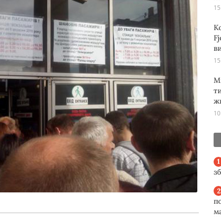
15
К
Fj
ви
15
М
т
ж
10
з
п
м