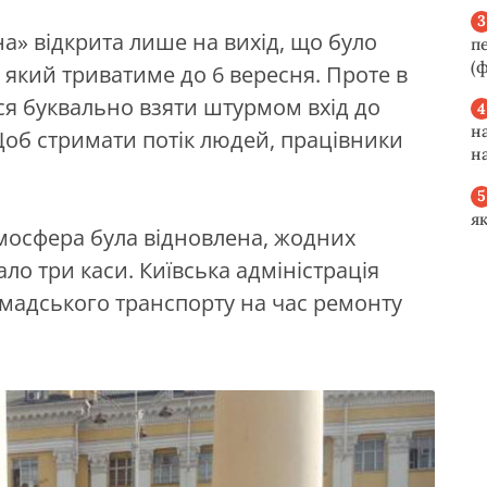
на» відкрита лише на вихід, що було
п
(ф
який триватиме до 6 вересня. Проте в
я буквально взяти штурмом вхід до
н
 Щоб стримати потік людей, працівники
н
я
атмосфера була відновлена, жодних
ло три каси. Київська адміністрація
омадського транспорту на час ремонту