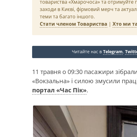
товариства «Хмарочоса» та отримуйте пр
заходи в Києві, фірмовий мерч та актуа
теми та багато іншого.
Стати членом Товариства
|
Хто ми та
Читайте нас в
Telegram
,
Twitt
11 травня о 09:30 пасажири зібрали
«Вокзальна» і силою змусили праців
портал «Час Пік»
.