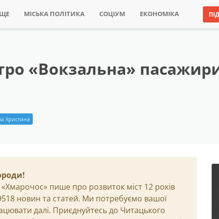
ИЩЕ
МІСЬКА ПОЛІТИКА
СОЦІУМ
ЕКОНОМІКА
ПІ
тро «Вокзальна» пасажир
а Христина
ороди!
 «Хмарочос» пише про розвиток міст 12 років
29518 новин та статей. Ми потребуємо вашої
ацювати далі. Приєднуйтесь до Читацького