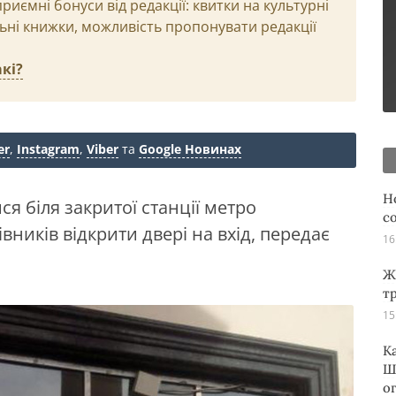
иємні бонуси від редакції: квитки на культурні
льні книжки, можливість пропонувати редакції
кі?
er
,
Instagram
,
Viber
та
Google Новинах
Н
ся біля закритої станції метро
с
ників відкрити двері на вхід, передає
16
Ж
т
15
К
Ш
о