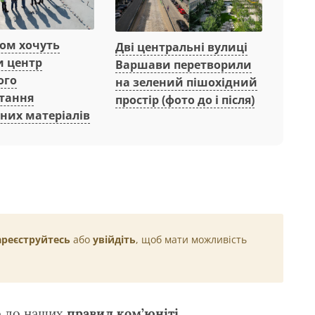
вом хочуть
Дві центральні вулиці
и центр
Варшави перетворили
ого
на зелений пішохідний
тання
простір (фото до і після)
них матеріалів
ареєструйтесь
або
увійдіть
, щоб мати можливість
о до наших
правил ком’юніті