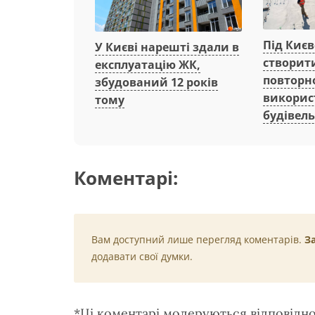
Під Киє
У Києві нарешті здали в
створит
експлуатацію ЖК,
повторн
збудований 12 років
викорис
тому
будівель
Коментарі:
Вам доступний лише перегляд коментарів.
З
додавати свої думки.
*Ці коментарі модеруються відповідн