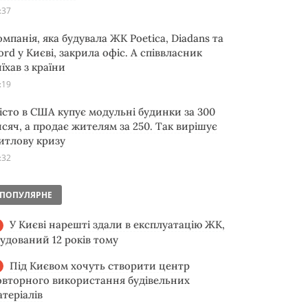
:37
омпанія, яка будувала ЖК Poetica, Diadans та
ord у Києві, закрила офіс. А співвласник
їхав з країни
:19
істо в США купує модульні будинки за 300
исяч, а продає жителям за 250. Так вирішує
итлову кризу
:32
ПОПУЛЯРНЕ
У Києві нарешті здали в експлуатацію ЖК,
будований 12 років тому
Під Києвом хочуть створити центр
овторного використання будівельних
атеріалів