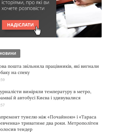
НОВИНИ
ова пошта звільнила працівників, які вигнали
обаку на спеку
:59
урналісти виміряли температуру в метро,
рамваї й автобусі Києва і здивувалися
:57
апремонт тунелю між «Почайною» і «Тараса
евченка» триватиме два роки. Метрополітен
голосив тендер