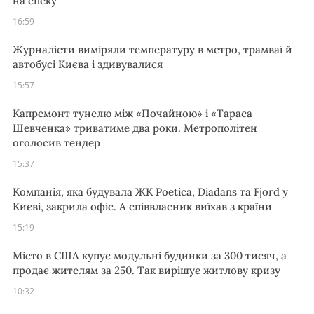
на спеку
16:59
Журналісти виміряли температуру в метро, трамваї й
автобусі Києва і здивувалися
15:57
Капремонт тунелю між «Почайною» і «Тараса
Шевченка» триватиме два роки. Метрополітен
оголосив тендер
15:37
Компанія, яка будувала ЖК Poetica, Diadans та Fjord у
Києві, закрила офіс. А співвласник виїхав з країни
15:19
Місто в США купує модульні будинки за 300 тисяч, а
продає жителям за 250. Так вирішує житлову кризу
10:32