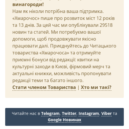
винагороди!
Нам як ніколи потрібна ваша підтримка.
«Хмарочос» пише про розвиток міст 12 років
та 13 днів. За цей час ми опублікували 29518
новин та статей. Ми потребуємо вашої
допомоги, щоб продовжувати якісно
працювати далі. Приєднуйтесь до Читацького
товариства «Хмарочоса» та отримуйте
приємні бонуси від редакції: квитки на
культурні заходи в Києві, фірмовий мерч та
актуальні книжки, можливість пропонувати
редакції теми та багато іншого.
Стати членом Товариства
|
Хто ми такі?
Читайте нас в
Telegram
,
Twitter
,
Instagram
,
Viber
та
Google Новинах