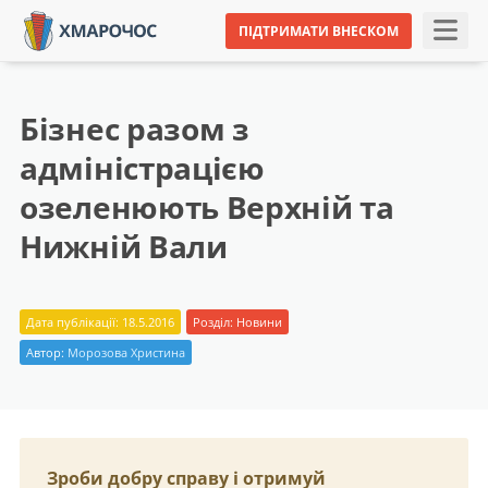
ПІДТРИМАТИ ВНЕСКОМ
Бізнес разом з
адміністрацією
озеленюють Верхній та
Нижній Вали
Дата публікації: 18.5.2016
Розділ:
Новини
Автор:
Морозова Христина
Зроби добру справу і отримуй