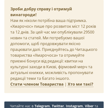
Зроби добру справу і отримуй
винагороди!
Нам як ніколи потрібна ваша підтримка.
«Хмарочос» пише про розвиток міст 12 років
та 12 днів. За цей час ми опублікували 29500
новин та статей. Ми потребуємо вашої
допомоги, щоб продовжувати якісно
працювати далі. Приєднуйтесь до Читацького
товариства «Хмарочоса» та отримуйте
приємні бонуси від редакції: квитки на
культурні заходи в Києві, фірмовий мерч та
актуальні книжки, можливість пропонувати
редакції теми та багато іншого.
Стати членом Товариства
|
Хто ми такі?
Читайте нас в
Telegram
,
Twitter
,
Instagram
,
Viber
та