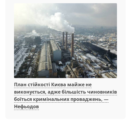
План стійкості Києва майже не
виконується, адже більшість чиновників
боїться кримінальних проваджень, —
Нефьодов