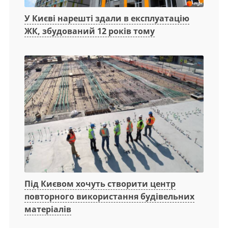
У Києві нарешті здали в експлуатацію
ЖК, збудований 12 років тому
Під Києвом хочуть створити центр
повторного використання будівельних
матеріалів