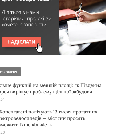
НОВИНИ
ільше функцій на меншій площі: як Південна
орея вирішує проблему щільної забудови
:01
 Копенгагені налічують 13 тисяч прокатних
лектровелосипедів — містяни просять
бмежити їхню кількість
:20