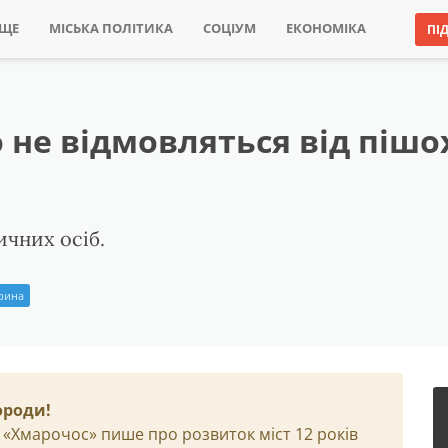
ИЩЕ
МІСЬКА ПОЛІТИКА
СОЦІУМ
ЕКОНОМІКА
ПІ
не відмовляться від пішо
ичних осіб.
Ірина
ороди!
 «Хмарочос» пише про розвиток міст 12 років