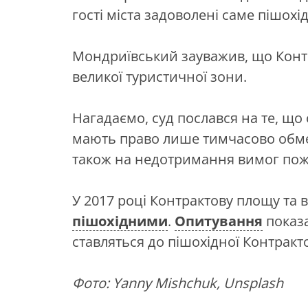
гості міста задоволені саме пішох
Мондриївський зауважив, що Конт
великої туристичної зони.
Нагадаємо, суд послався на те, щ
мають право лише тимчасово обмеж
також на недотримання вимог пож
У 2017 році Контрактову площу та
пішохідними
.
Опитування
показа
ставляться до пішохідної Контракто
Фото: Yanny Mishchuk, Unsplash