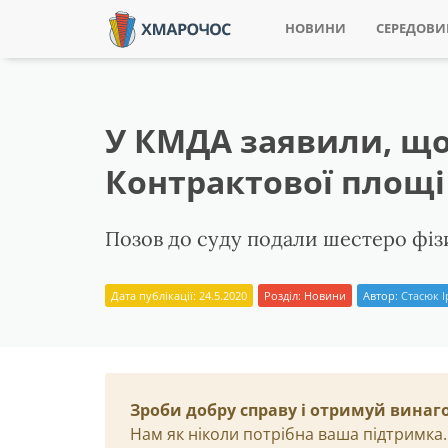
НОВИНИ
СЕРЕДОВ
У КМДА заявили, що 
Контрактової площі
Позов до суду подали шестеро фіз
Дата публікації: 24.5.2020
Розділ:
Новини
Автор:
Стасюк 
Зроби добру справу і отримуй винаг
Нам як ніколи потрібна ваша підтримка.