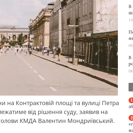
В
ш
10
П
н
09
В
р
08
и на Контрактовій площі та вулиці Петра
з
лежатиме від рішення суду, заявив на
а голови КМДА Валентин Мондриївський.
«
н