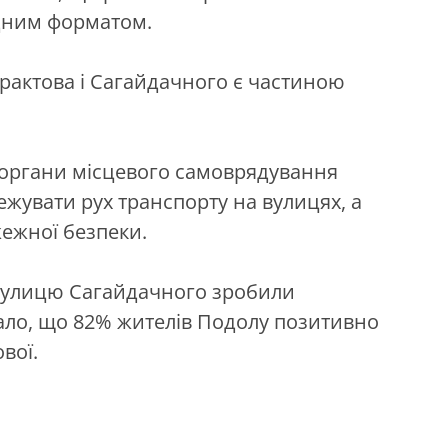
ідним форматом.
рактова і Сагайдачного є частиною
о органи місцевого самоврядування
увати рух транспорту на вулицях, а
ежної безпеки.
 вулицю Сагайдачного зробили
ло, що 82% жителів Подолу позитивно
вої.