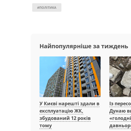
#ПОЛІТИКА
Найпопулярніше за тиждень
Із перес
У Києві нарешті здали в
Дунаю в
експлуатацію ЖК,
«голодні
збудований 12 років
давньор
тому