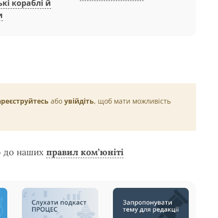
кі кораблі й
и
ареєструйтесь
або
увійдіть
, щоб мати можливість
о до наших
правил ком’юніті