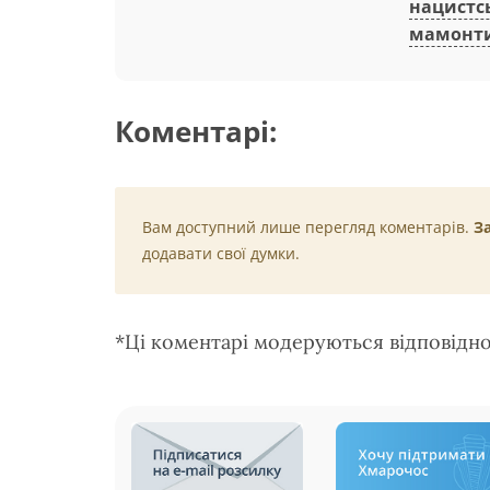
нацистсь
мамонт
Коментарі:
Вам доступний лише перегляд коментарів.
З
додавати свої думки.
*Ці коментарі модеруються відповідн