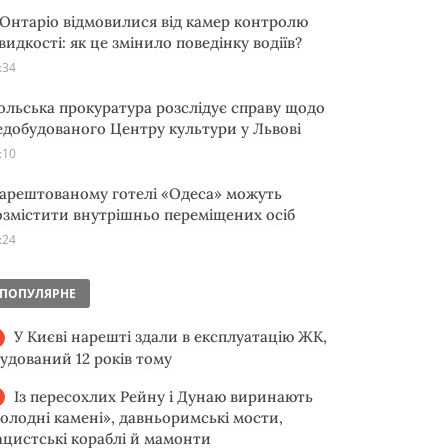
 Онтаріо відмовилися від камер контролю
видкості: як це змінило поведінку водіїв?
:34
ольська прокуратура розслідує справу щодо
едобудованого Центру культури у Львові
:10
 арештованому готелі «Одеса» можуть
озмістити внутрішньо переміщених осіб
:24
ПОПУЛЯРНЕ
У Києві нарешті здали в експлуатацію ЖК,
будований 12 років тому
Із пересохлих Рейну і Дунаю виринають
голодні камені», давньоримські мости,
ацистські кораблі й мамонти