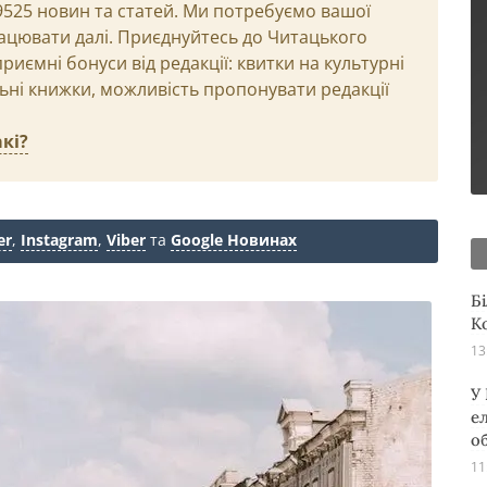
29525 новин та статей. Ми потребуємо вашої
ацювати далі. Приєднуйтесь до Читацького
иємні бонуси від редакції: квитки на культурні
льні книжки, можливість пропонувати редакції
кі?
er
,
Instagram
,
Viber
та
Google Новинах
Б
К
13
У
е
о
11