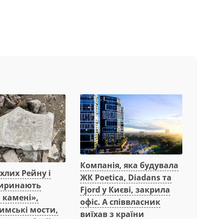
Компанія, яка будувала
охлих Рейну і
ЖК Poetica, Diadans та
иринають
Fjord у Києві, закрила
 камені»,
офіс. А співвласник
имські мости,
виїхав з країни