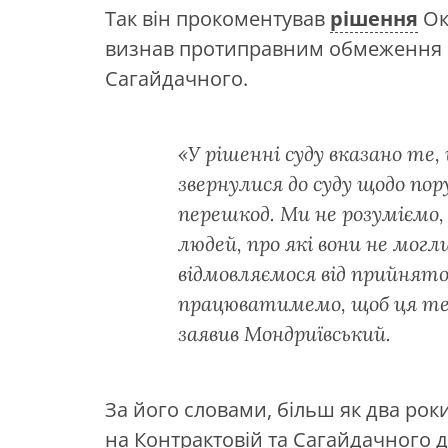
Так він прокоментував
рішення
Ок
визнав протиправним обмеження р
Сагайдачного.
«У рішенні суду вказано те,
звернулися до суду щодо пор
перешкод. Ми не розуміємо,
людей, про які вони не могл
відмовляємося від прийнято
працюватимемо, щоб ця тер
заявив Мондриївський.
За його словами, більш як два ро
на Контрактовій та Сагайдачного 