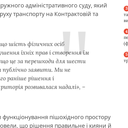
ружного адміністративного суду, який
уху транспорту на Контрактовій та
та
ви
п
 що шість фізичних осіб
(ф
ушення їхніх прав і створення їм
 що це за перешкоди для шести
т
и публічно заявити. Ми не
го раніше рішення і
иторія розвивалася надалі», –
ки функціонування пішохідного простору
довели, що рішення правильне і кияни й