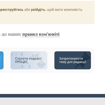
ареєструйтесь
або
увійдіть
, щоб мати можливість
о до наших
правил ком’юніті