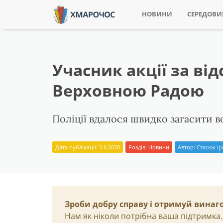
НОВИНИ
СЕРЕДОВ
Учасник акції за ві
Верховною Радою
Поліції вдалося швидко загасити в
Дата публікації: 5.6.2020
Розділ:
Новини
Автор:
Стасюк І
Зроби добру справу і отримуй винаг
Нам як ніколи потрібна ваша підтримка.