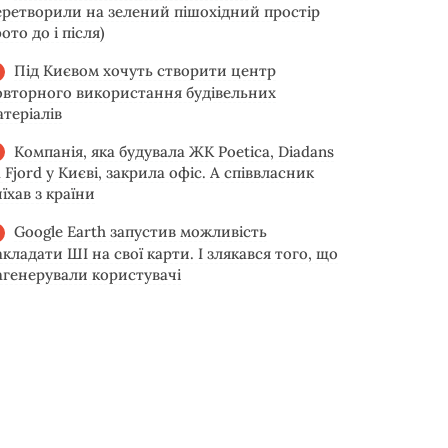
еретворили на зелений пішохідний простір
ото до і після)
Під Києвом хочуть створити центр
овторного використання будівельних
атеріалів
Компанія, яка будувала ЖК Poetica, Diadans
 Fjord у Києві, закрила офіс. А співвласник
їхав з країни
Google Earth запустив можливість
акладати ШІ на свої карти. І злякався того, що
агенерували користувачі