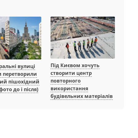
Під Києвом хочуть
ральні вулиці
створити центр
 перетворили
повторного
ний пішохідний
використання
фото до і після)
будівельних матеріалів