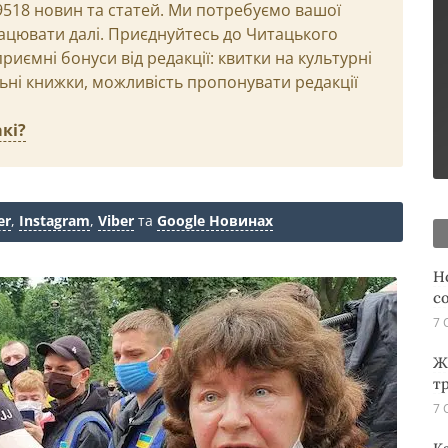
29518 новин та статей. Ми потребуємо вашої
ацювати далі. Приєднуйтесь до Читацького
иємні бонуси від редакції: квитки на культурні
льні книжки, можливість пропонувати редакції
кі?
er
,
Instagram
,
Viber
та
Google Новинах
Н
с
7 
Ж
т
7 