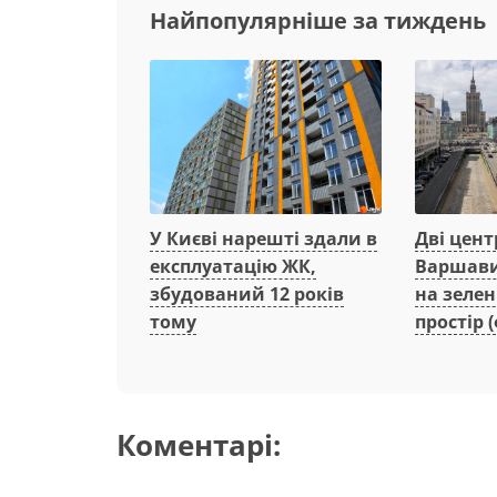
Найпопулярніше за тиждень
Дві цент
У Києві нарешті здали в
Варшави
експлуатацію ЖК,
на зеле
збудований 12 років
простір (
тому
Коментарі: