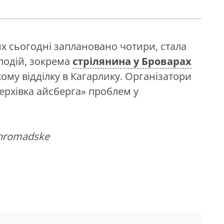
их сьогодні заплановано чотири, стала
подій, зокрема
стрілянина у Броварах
ому відділку в Кагарлику. Організатори
верхівка айсберга» проблем у
/hromadske