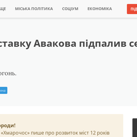
ИЩЕ
МІСЬКА ПОЛІТИКА
СОЦІУМ
ЕКОНОМІКА
ПІ
дставку Авакова підпалив с
огонь.
рина
ороди!
 «Хмарочос» пише про розвиток міст 12 років