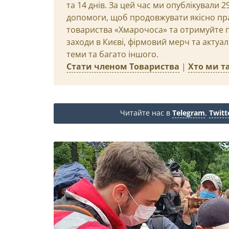
та 14 днів. За цей час ми опублікували 
допомоги, щоб продовжувати якісно пр
товариства «Хмарочоса» та отримуйте пр
заходи в Києві, фірмовий мерч та актуа
теми та багато іншого.
Стати членом Товариства
|
Хто ми та
Читайте нас в
Telegram
,
Twitt