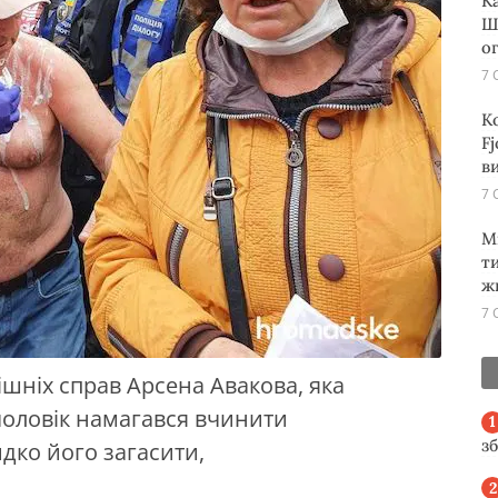
К
Ш
о
7 
К
Fj
ви
7 
М
т
ж
7 
рішніх справ Арсена Авакова, яка
чоловік намагався вчинити
з
дко його загасити,