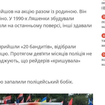
п
(ф
йшов на акцію разом із родиною. Він
йно. У 1990-х Ляшенки збудували
п
ли на останньому поверсі, інші здавали
м
та
ви
 прийшли «20 бандитів», відібрали
цю. Протягом дев’яти місяців поліція не
н
рджують, що рейдерів «кришувала»
н
ю запалили поліцейський бобік.