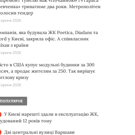
апремонт тунелю між «Почайною» і «Тараса
евченка» триватиме два роки. Метрополітен
голосив тендер
Серпня 2026
омпанія, яка будувала ЖК Poetica, Diadans та
ord у Києві, закрила офіс. А співвласник
їхав з країни
Серпня 2026
істо в США купує модульні будинки за 300
исяч, а продає жителям за 250. Так вирішує
итлову кризу
Серпня 2026
ПОПУЛЯРНЕ
У Києві нарешті здали в експлуатацію ЖК,
будований 12 років тому
Дві центральні вулиці Варшави