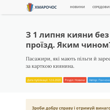
НОВИНИ
СЕРЕДОВ
З 1 липня кияни бе
проїзд. Яким чином
Пасажири, які мають пільги й заре
за карткою киянина.
Дата публікації: 12.6.2020
Розділ:
Новини
Автор:
Панченк
Зроби добру справу і отримуй винаг