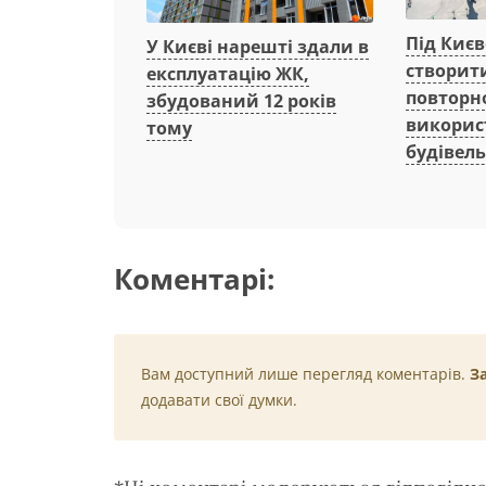
Під Киє
У Києві нарешті здали в
створит
експлуатацію ЖК,
повторн
збудований 12 років
викорис
тому
будівель
Коментарі:
Вам доступний лише перегляд коментарів.
З
додавати свої думки.