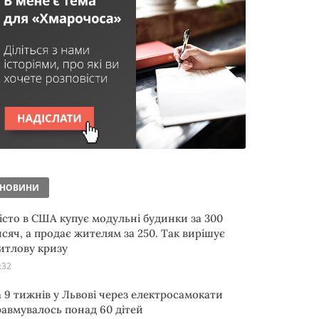
НОВИНИ
істо в США купує модульні будинки за 300
исяч, а продає жителям за 250. Так вирішує
итлову кризу
:32
а 9 тижнів у Львові через електросамокати
равмувалось понад 60 дітей