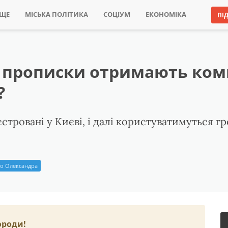
ИЩЕ
МІСЬКА ПОЛІТИКА
СОЦІУМ
ЕКОНОМІКА
ПІ
з прописки отримають комп
?
єстровані у Києві, і далі користуватимуться
о Олександра
ороди!