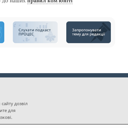
о до наших
правил ком’юніті
 сайту дозвіл
рите для
зкові.