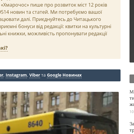
 «Хмарочос» пише про розвиток міст 12 років
29514 новин та статей. Ми потребуємо вашої
ацювати далі. Приєднуйтесь до Читацького
иємні бонуси від редакції: квитки на культурні
льні книжки, можливість пропонувати редакції
кі?
er
,
Instagram
,
Viber
та
Google Новинах
М
т
ж
10
З
т