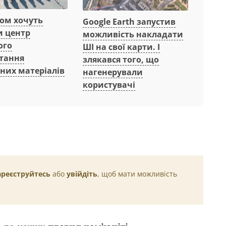
вом хочуть
Google Earth запустив
и центр
можливість накладати
ого
ШІ на свої карти. І
тання
злякався того, що
них матеріалів
нагенерували
користувачі
ареєструйтесь
або
увійдіть
, щоб мати можливість