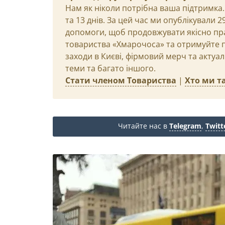
Нам як ніколи потрібна ваша підтримка.
та 13 днів. За цей час ми опублікували 
допомоги, щоб продовжувати якісно пр
товариства «Хмарочоса» та отримуйте пр
заходи в Києві, фірмовий мерч та актуа
теми та багато іншого.
Стати членом Товариства
|
Хто ми та
Читайте нас в
Telegram
,
Twitt