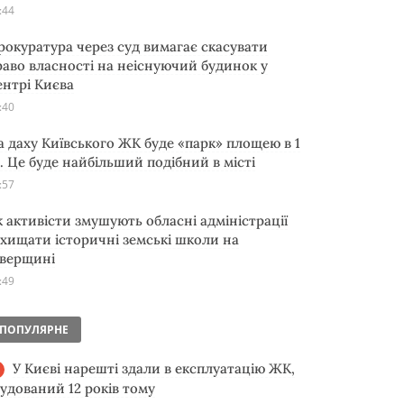
:44
рокуратура через суд вимагає скасувати
раво власності на неіснуючий будинок у
ентрі Києва
:40
а даху Київського ЖК буде «парк» площею в 1
а. Це буде найбільший подібний в місті
:57
к активісти змушують обласні адміністрації
ахищати історичні земські школи на
іверщині
:49
ПОПУЛЯРНЕ
У Києві нарешті здали в експлуатацію ЖК,
будований 12 років тому