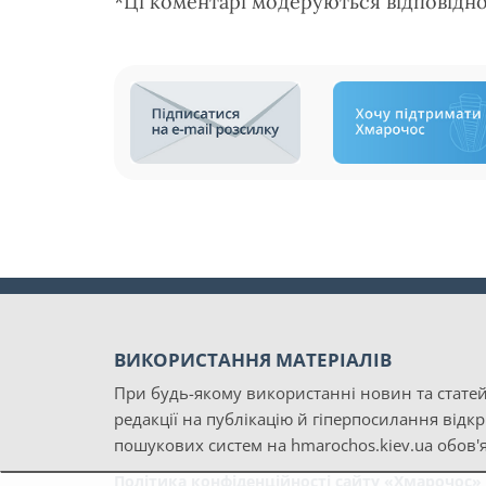
*Ці коментарі модеруються відповідн
ВИКОРИСТАННЯ МАТЕРІАЛІВ
При будь-якому використанні новин та статей
редакції на публікацію й гіперпосилання відк
пошукових систем на hmarochos.kiev.ua обов'я
Політика конфіденційності сайту «Хмарочос»