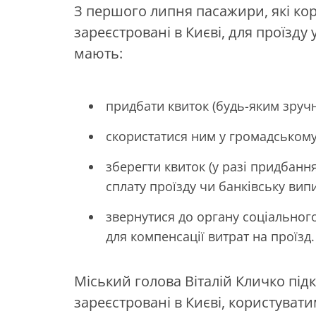
З першого липня пасажири, які кор
зареєстровані в Києві, для проїзду
мають:
придбати квиток (будь-яким зруч
скористатися ним у громадському
зберегти квиток (у разі придбанн
сплату проїзду чи банківську вип
з
вернутися до органу соціального
для компенсації витрат на проїзд.
Міський голова Віталій Кличко під
зареєстровані в Києві, користува