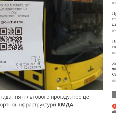
09
П
п
ц
09
Н
г
06
Я
з
С
06
надання пільгового проїзду, про це
ортної інфраструктури
КМДА
.
з