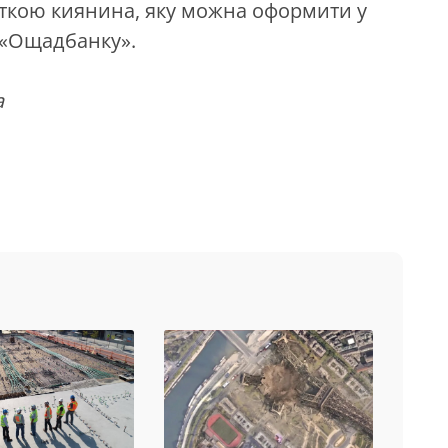
рткою киянина, яку можна оформити у
 «Ощадбанку».
a