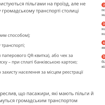
истуються пільгами на проїзд, але не
 у громадському транспорті столиці
п
м
н
н
ним способом);
 транспорті;
я
я паперового QR-квитка), або чек за
иску – при сплаті банківською картою;
б
в
 захисту населення за місцем реєстрації
креслив, що пасажири, які мають пільги й
тимуться громадським транспортом