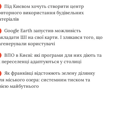
Під Києвом хочуть створити центр
овторного використання будівельних
атеріалів
Google Earth запустив можливість
акладати ШІ на свої карти. І злякався того, що
агенерували користувачі
ВПО в Києві: які програми для них діють та
к переселенці адаптуються у столиці
Як франківці відстоюють зелену ділянку
іля міського озера: системним тиском та
ізією майбутнього