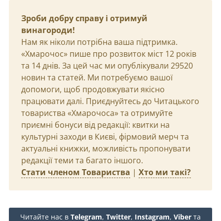
Зроби добру справу і отримуй
винагороди!
Нам як ніколи потрібна ваша підтримка.
«Хмарочос» пише про розвиток міст 12 років
та 14 днів. За цей час ми опублікували 29520
новин та статей. Ми потребуємо вашої
допомоги, щоб продовжувати якісно
працювати далі. Приєднуйтесь до Читацького
товариства «Хмарочоса» та отримуйте
приємні бонуси від редакції: квитки на
культурні заходи в Києві, фірмовий мерч та
актуальні книжки, можливість пропонувати
редакції теми та багато іншого.
Стати членом Товариства
|
Хто ми такі?
Читайте нас в
Telegram
,
Twitter
,
Instagram
,
Viber
та