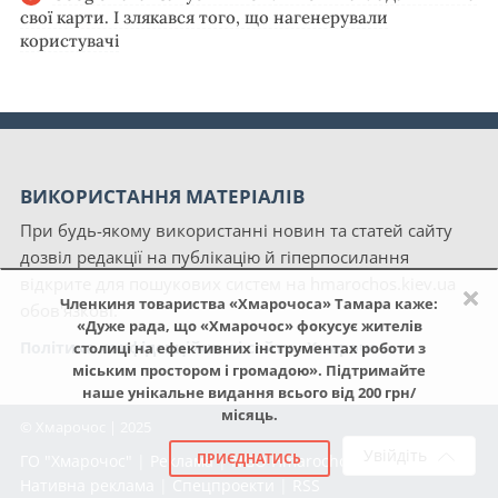
свої карти. І злякався того, що нагенерували
користувачі
ВИКОРИСТАННЯ МАТЕРІАЛІВ
При будь-якому використанні новин та статей сайту
дозвіл редакції на публікацію й гіперпосилання
відкрите для пошукових систем на hmarochos.kiev.ua
×
Членкиня товариства «Хмарочоса» Тамара каже:
обов'язкові.
«Дуже рада, що «Хмарочос» фокусує жителів
Політика конфіденційності сайту «Хмарочос»
столиці на ефективних інструментах роботи з
міським простором і громадою». Підтримайте
наше унікальне видання всього від 200 грн/
місяць.
© Хмарочос | 2025
Увійдіть
ПРИЄДНАТИСЬ
ГО "Хмарочос"
|
Реклама
|
NGO Hmarochos
|
Про нас
|
Нативна реклама
|
Спецпроекти
|
RSS