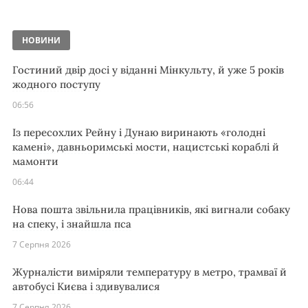
НОВИНИ
Гостиний двір досі у віданні Мінкульту, й уже 5 років
жодного поступу
06:56
Із пересохлих Рейну і Дунаю виринають «голодні
камені», давньоримські мости, нацистські кораблі й
мамонти
06:44
Нова пошта звільнила працівників, які вигнали собаку
на спеку, і знайшла пса
7 Серпня 2026
Журналісти виміряли температуру в метро, трамваї й
автобусі Києва і здивувалися
7 Серпня 2026