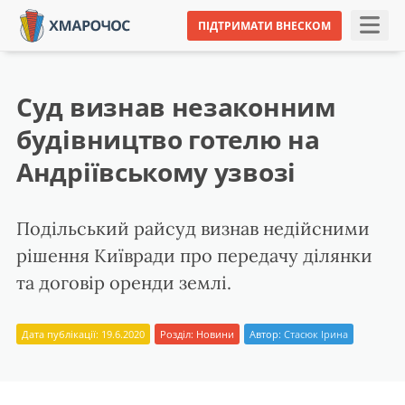
ПІДТРИМАТИ ВНЕСКОМ
Суд визнав незаконним
будівництво готелю на
Андріївському узвозі
Подільський райсуд визнав недійсними
рішення Київради про передачу ділянки
та договір оренди землі.
Дата публікації: 19.6.2020
Розділ:
Новини
Автор:
Стасюк Ірина