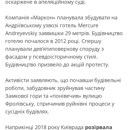
оскаржене в апеляційному суді.
Компанія «Маркон» планувала збудувати на
Андріївському узвозі готель Mercure
Andreyevskiy заввишки 29 метрів. Будівництво
готелю почалося в 2012 році. Спершу
планували дев’ятиповерхову споруду з
фасадом у псевдоісторичному стилі.
Будівництво призвело до акцій протесту.
Активісти заявляють, що почавши будівельні
роботи, забудовник зруйнував частину
Замкової гори та «понівечив» вулицю
Фролівську, спричинив руйнівні процеси у
сусідніх будівлях.
Наприкінці 2018 року Київрада
розірвала