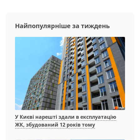
Найпопулярніше за тиждень
У Києві нарешті здали в експлуатацію
ЖК, збудований 12 років тому