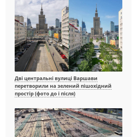
Дві центральні вулиці Варшави
перетворили на зелений пішохідний
простір (фото до і після)