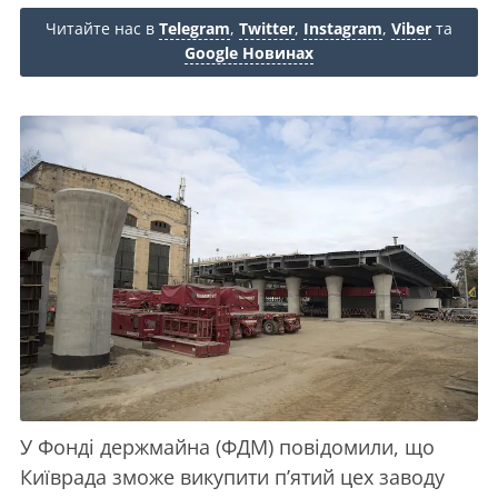
Читайте нас в
Telegram
,
Twitter
,
Instagram
,
Viber
та
Google Новинах
У Фонді держмайна (ФДМ) повідомили, що
Київрада зможе викупити п’ятий цех заводу