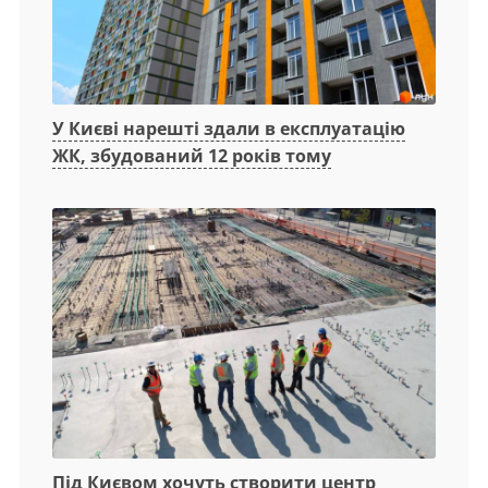
У Києві нарешті здали в експлуатацію
ЖК, збудований 12 років тому
Під Києвом хочуть створити центр