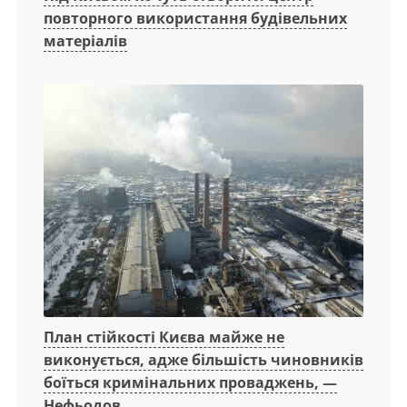
повторного використання будівельних
матеріалів
План стійкості Києва майже не
виконується, адже більшість чиновників
боїться кримінальних проваджень, —
Нефьодов