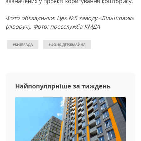
зазначених у проєкті коригування кошторису.
Фото обкладинки: Цех №5 заводу «Більшовик»
(ліворуч). Фото: пресслужба КМДА
#КИЇВРАДА
#ФОНД ДЕРЖМАЙНА
Найпопулярніше за тиждень