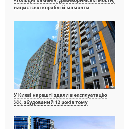
«голодні камені», давньоримські мости,
нацистські кораблі й мамонти
У Києві нарешті здали в експлуатацію
ЖК, збудований 12 років тому