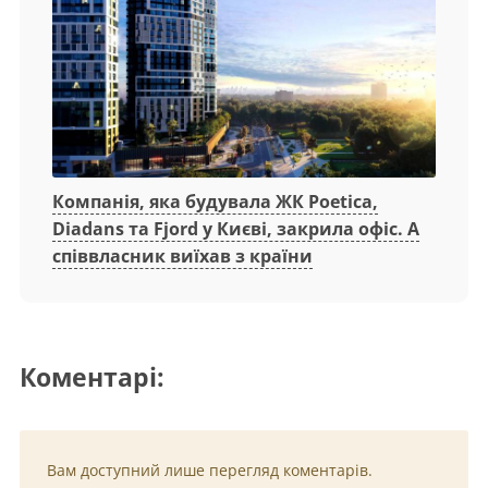
Компанія, яка будувала ЖК Poetica,
Diadans та Fjord у Києві, закрила офіс. А
співвласник виїхав з країни
Коментарі:
Вам доступний лише перегляд коментарів.