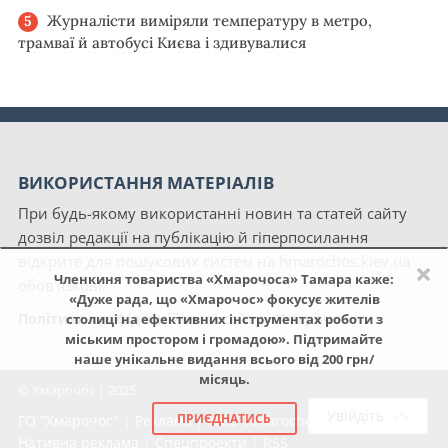
Журналісти виміряли температуру в метро,
трамваї й автобусі Києва і здивувалися
ВИКОРИСТАННЯ МАТЕРІАЛІВ
При будь-якому використанні новин та статей сайту
дозвіл редакції на публікацію й гіперпосилання
відкрите для пошукових систем на hmarochos.kiev.ua
×
Членкиня товариства «Хмарочоса» Тамара каже:
обов'язкові.
«Дуже рада, що «Хмарочос» фокусує жителів
Політика конфіденційності сайту «Хмарочос»
столиці на ефективних інструментах роботи з
міським простором і громадою». Підтримайте
наше унікальне видання всього від 200 грн/
місяць.
© Хмарочос | 2025
Увійдіть
ПРИЄДНАТИСЬ
ГО "Хмарочос"
|
Реклама
|
NGO Hmarochos
|
Про нас
|
Нативна реклама
|
Спецпроекти
|
RSS