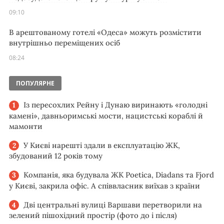
09:10
В арештованому готелі «Одеса» можуть розмістити
внутрішньо переміщених осіб
08:24
ПОПУЛЯРНЕ
Із пересохлих Рейну і Дунаю виринають «голодні
камені», давньоримські мости, нацистські кораблі й
мамонти
У Києві нарешті здали в експлуатацію ЖК,
збудований 12 років тому
Компанія, яка будувала ЖК Poetica, Diadans та Fjord
у Києві, закрила офіс. А співвласник виїхав з країни
Дві центральні вулиці Варшави перетворили на
зелений пішохідний простір (фото до і після)