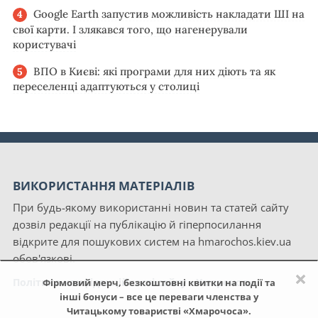
Google Earth запустив можливість накладати ШІ на
свої карти. І злякався того, що нагенерували
користувачі
ВПО в Києві: які програми для них діють та як
переселенці адаптуються у столиці
ВИКОРИСТАННЯ МАТЕРІАЛІВ
При будь-якому використанні новин та статей сайту
дозвіл редакції на публікацію й гіперпосилання
відкрите для пошукових систем на hmarochos.kiev.ua
обов'язкові.
×
Політика конфіденційності сайту «Хмарочос»
Фірмовий мерч, безкоштовні квитки на події та
інші бонуси – все це переваги членства у
Читацькому товаристві «Хмарочоса».