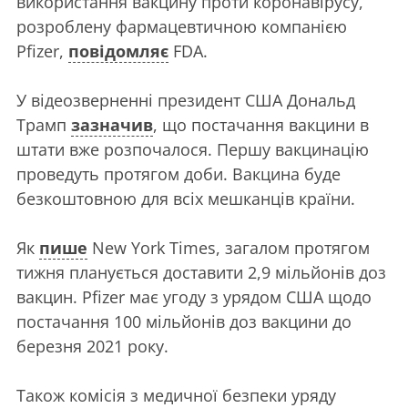
використання вакцину проти коронавірусу,
розроблену фармацевтичною компанією
Pfizer,
повідомляє
FDA.
У відеозверненні президент США Дональд
Трамп
зазначив
, що постачання вакцини в
штати вже розпочалося. Першу вакцинацію
проведуть протягом доби. Вакцина буде
безкоштовною для всіх мешканців країни.
Як
пише
New York Times, загалом протягом
тижня планується доставити 2,9 мільйонів доз
вакцин. Pfizer має угоду з урядом США щодо
постачання 100 мільйонів доз вакцини до
березня 2021 року.
Також комісія з медичної безпеки уряду