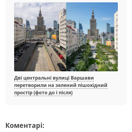
Дві центральні вулиці Варшави
перетворили на зелений пішохідний
простір (фото до і після)
Коментарі: