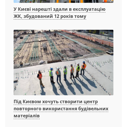
У Києві нарешті здали в експлуатацію
ЖК, збудований 12 років тому
Під Києвом хочуть створити центр
повторного використання будівельних
матеріалів