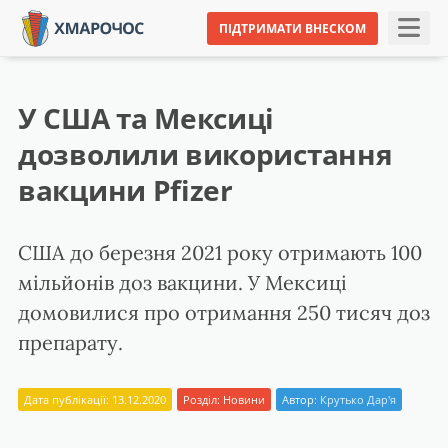
ПІДТРИМАТИ ВНЕСКОМ
У США та Мексиці
дозволили використання
вакцини Pfizer
США до березня 2021 року отримають 100
мільйонів доз вакцини. У Мексиці
домовилися про отримання 250 тисяч доз
препарату.
Дата публікації: 13.12.2020
Розділ:
Новини
Автор:
Крутько Дар'я