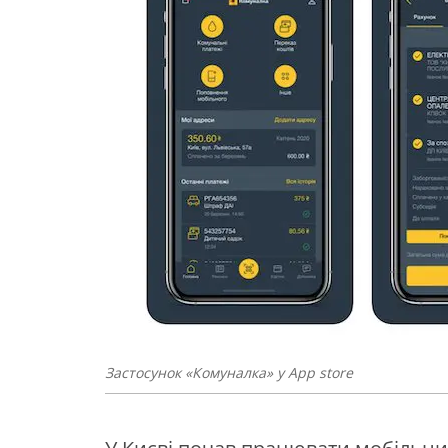
Застосунок «Комуналка» у App store