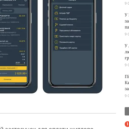
9 
У
з
п
9 
У
л
г
9 
П
К
з
9 