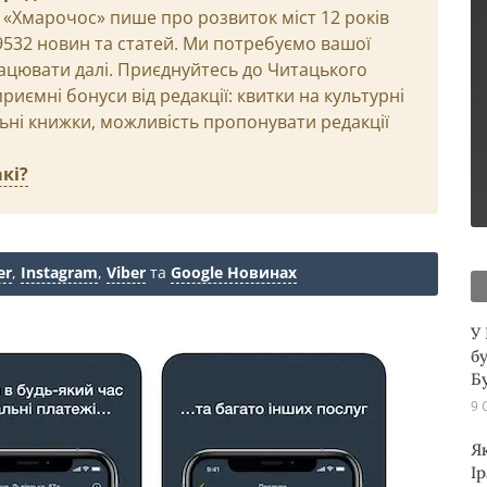
 «Хмарочос» пише про розвиток міст 12 років
29532 новин та статей. Ми потребуємо вашої
ацювати далі. Приєднуйтесь до Читацького
иємні бонуси від редакції: квитки на культурні
льні книжки, можливість пропонувати редакції
кі?
er
,
Instagram
,
Viber
та
Google Новинах
У
б
Б
9 
Як
Ір