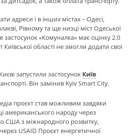
за дитсадок, а також оплата транспорту.
и адреси і в інших містах – Одесі,
лаєві, Рівному та ще низці міст Одеської
re застосунок «Комуналка» має оцінку 2.0
т Київської області не змогли додати свої
 Києві запустили застосунок
Київ
анспорті. Він замінив Kyiv Smart City.
едіа проєкт став можливим завдяки
ці американського народу через
во США з міжнародного розвитку,
 через USAID Проєкт енергетичної