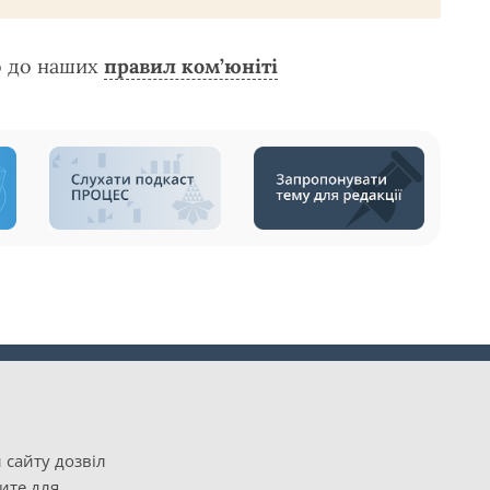
о до наших
правил ком’юніті
 сайту дозвіл
рите для