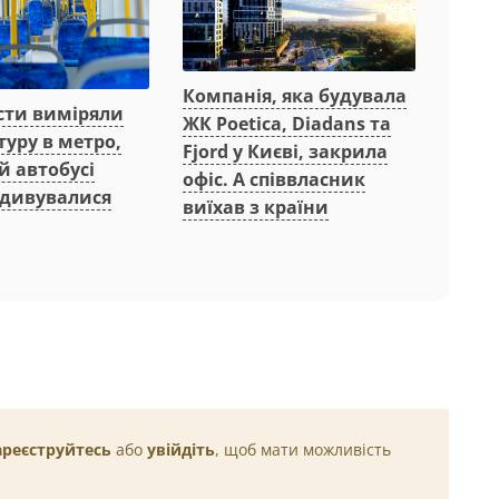
Компанія, яка будувала
сти виміряли
ЖК Poetica, Diadans та
уру в метро,
Fjord у Києві, закрила
й автобусі
офіс. А співвласник
здивувалися
виїхав з країни
ареєструйтесь
або
увійдіть
, щоб мати можливість