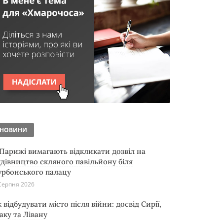
НОВИНИ
 Парижі вимагають відкликати дозвіл на
удівництво скляного павільйону біля
урбонського палацу
Серпня 2026
 відбудувати місто після війни: досвід Сирії,
аку та Лівану