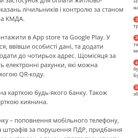
й застосунок для оплати житлово-
«
н
казань лічильників і контролю за станом
ба КМДА.
т
ажити в App store та Google Play. У
та
я, ввівши особисті дані, та додати
ви
одати до чотирьох адрес. Щомісяця за
 електронні рахунки, які можна
б
могою QR-коду.
Б
а карткою будь-якого банку. Також
з
арткою киянина.
нку – поповнення мобільного телефону,
ата штрафів за порушення ПДР, придбання