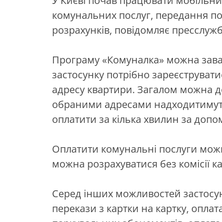
У Києві почав працювати мобільни
комунальних послуг, передання по
розрахунків, повідомляє пресслуж
Програму «Комуналка» можна завант
застосунку потрібно зареєструватис
адресу квартири. Загалом можна д
обраними адресами надходитимуть
оплатити за кілька хвилин за допо
Оплатити комунальні послуги можн
можна розрахуватися без комісії к
Серед інших можливостей застосу
перекази з картки на картку, опл