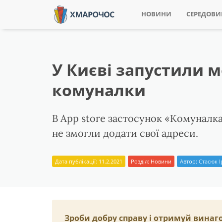
НОВИНИ
СЕРЕДОВ
У Києві запустили 
комуналки
В App store застосунок «Комуналка»
не змогли додати свої адреси.
Дата публікації: 11.2.2021
Розділ:
Новини
Автор:
Стасюк 
Зроби добру справу і отримуй винаг