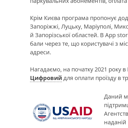
паркувальних абонементів, оплата 
Крім Києва програма пропонує додат
Запоріжжі, Луцьку, Маріуполі, Мико
й Запорізської областей. В App sto
бали через те, що користувачі з міс
адреси.
Нагадаємо, на початку 2021 року в
Цифровий
для оплати проїзду в тр
Даний м
підтрим
Агентст
наданій