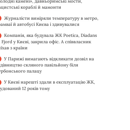
голодні камені», давньоримські мости,
ацистські кораблі й мамонти
Журналісти виміряли температуру в метро,
рамваї й автобусі Києва і здивувалися
Компанія, яка будувала ЖК Poetica, Diadans
 Fjord у Києві, закрила офіс. А співвласник
їхав з країни
У Парижі вимагають відкликати дозвіл на
удівництво скляного павільйону біля
урбонського палацу
У Києві нарешті здали в експлуатацію ЖК,
будований 12 років тому