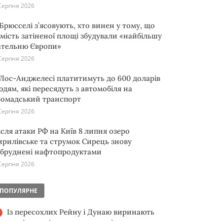
Серпня 2026
 Брюсселі з’ясовують, хто винен у тому, що
амість затіненої площі збудували «найбільшу
ательню Європи»
Серпня 2026
 Лос-Анджелесі платитимуть до 600 доларів
юдям, які пересядуть з автомобіля на
ромадський транспорт
Серпня 2026
ісля атаки РФ на Київ 8 липня озеро
ирилівське та струмок Сирець знову
абруднені нафтопродуктами
Серпня 2026
ПОПУЛЯРНЕ
Із пересохлих Рейну і Дунаю виринають