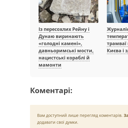
Із пересохлих Рейну і
Журналі
Дунаю виринають
температ
«голодні камені»,
трамваї 
давньоримські мости,
Києва і 
нацистські кораблі й
мамонти
Коментарі:
Вам доступний лише перегляд коментарів.
З
додавати свої думки.