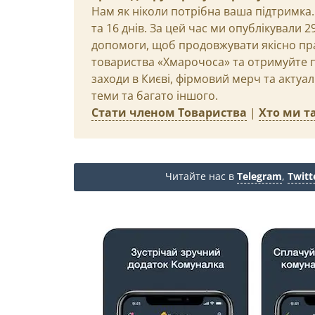
Нам як ніколи потрібна ваша підтримка.
та 16 днів. За цей час ми опублікували 
допомоги, щоб продовжувати якісно пр
товариства «Хмарочоса» та отримуйте пр
заходи в Києві, фірмовий мерч та актуа
теми та багато іншого.
Стати членом Товариства
|
Хто ми та
Читайте нас в
Telegram
,
Twitt