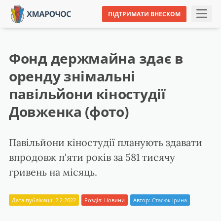
ПІДТРИМАТИ ВНЕСКОМ
Фонд держмайна здає в
оренду знімальні
павільйони кіностудії
Довженка (фото)
Павільйони кіностудії планують здавати
впродовж п'яти років за 581 тисячу
гривень на місяць.
Дата публікації: 2.2.2022
Розділ:
Новини
Автор:
Стасюк Ірина