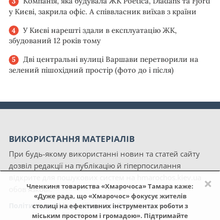
Компанія, яка будувала ЖК Poetica, Diadans та Fjord
у Києві, закрила офіс. А співвласник виїхав з країни
У Києві нарешті здали в експлуатацію ЖК,
збудований 12 років тому
Дві центральні вулиці Варшави перетворили на
зелений пішохідний простір (фото до і після)
ВИКОРИСТАННЯ МАТЕРІАЛІВ
При будь-якому використанні новин та статей сайту
дозвіл редакції на публікацію й гіперпосилання
відкрите для пошукових систем на hmarochos.kiev.ua
×
Членкиня товариства «Хмарочоса» Тамара каже:
обов'язкові.
«Дуже рада, що «Хмарочос» фокусує жителів
Політика конфіденційності сайту «Хмарочос»
столиці на ефективних інструментах роботи з
міським простором і громадою». Підтримайте