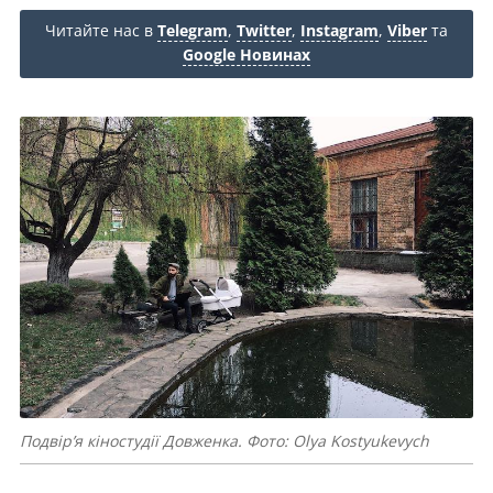
Читайте нас в
Telegram
,
Twitter
,
Instagram
,
Viber
та
Google Новинах
Подвір’я кіностудії Довженка. Фото: Olya Kostyukevych