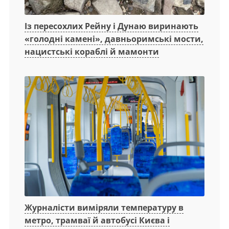
Із пересохлих Рейну і Дунаю виринають
«голодні камені», давньоримські мости,
нацистські кораблі й мамонти
Журналісти виміряли температуру в
метро, трамваї й автобусі Києва і