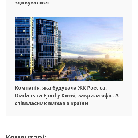
здивувалися
Компанія, яка будувала ЖК Poetica,
Diadans та Fjord у Києві, закрила офіс. А
співвласник виїхав з країни
Коментарі: