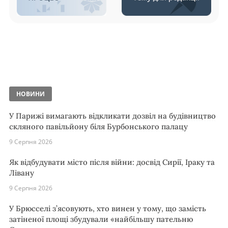
НОВИНИ
У Парижі вимагають відкликати дозвіл на будівництво
скляного павільйону біля Бурбонського палацу
9 Серпня 2026
Як відбудувати місто після війни: досвід Сирії, Іраку та
Лівану
9 Серпня 2026
У Брюсселі з’ясовують, хто винен у тому, що замість
затіненої площі збудували «найбільшу пательню