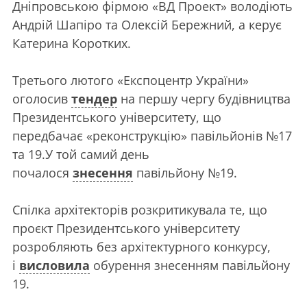
Дніпровською фірмою «ВД Проект» володіють
Андрій Шапіро та Олексій Бережний, а керує
Катерина Коротких.
Третього лютого «Експоцентр України»
оголосив
тендер
на першу чергу будівництва
Президентського університету, що
передбачає «реконструкцію» павільйонів №17
та 19.У той самий день
почалося
знесення
павільйону №19.
Спілка архітекторів розкритикувала те, що
проєкт Президентського університету
розробляють без архітектурного конкурсу,
і
висловила
обурення знесенням павільйону
19.