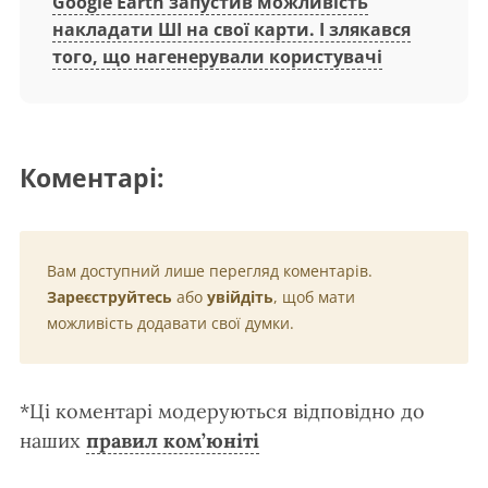
Google Earth запустив можливість
накладати ШІ на свої карти. І злякався
того, що нагенерували користувачі
Коментарі:
Вам доступний лише перегляд коментарів.
Зареєструйтесь
або
увійдіть
, щоб мати
можливість додавати свої думки.
*Ці коментарі модеруються відповідно до
наших
правил ком’юніті