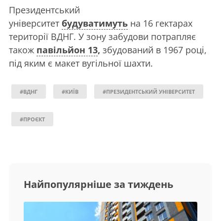
Президентський
університет
будуватимуть
на 16 гектарах
території ВДНГ. У зону забудови потрапляє
також
павільйон 13
,
збудований в 1967 році,
під яким є макет вугільної шахти.
#ВДНГ
#КИЇВ
#ПРЕЗИДЕНТСЬКИЙ УНІВЕРСИТЕТ
#ПРОЄКТ
Найпопулярніше за тиждень