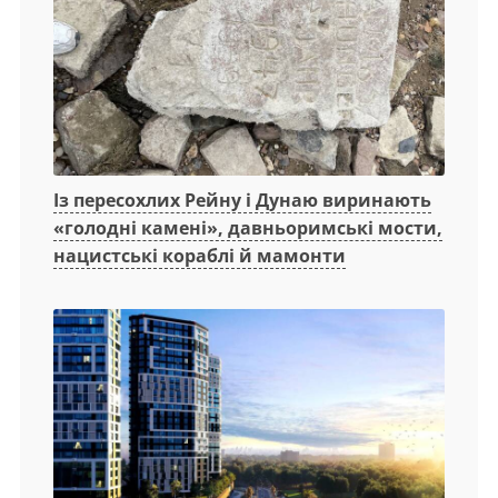
Із пересохлих Рейну і Дунаю виринають
«голодні камені», давньоримські мости,
нацистські кораблі й мамонти