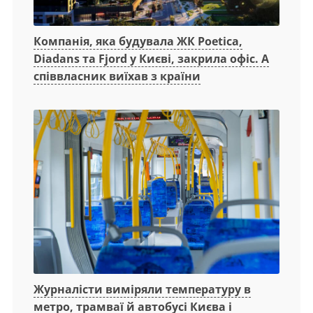
Компанія, яка будувала ЖК Poetica,
Diadans та Fjord у Києві, закрила офіс. А
співвласник виїхав з країни
Журналісти виміряли температуру в
метро, трамваї й автобусі Києва і