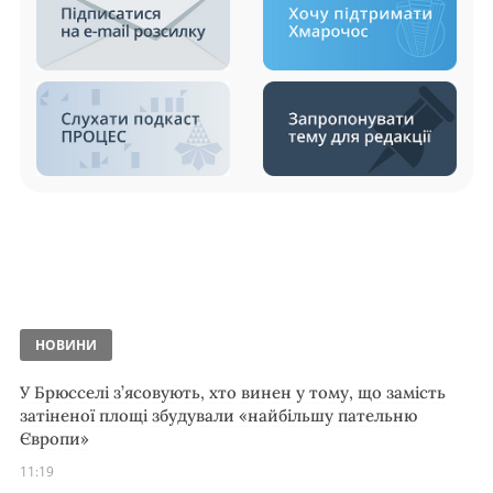
НОВИНИ
У Брюсселі з’ясовують, хто винен у тому, що замість
затіненої площі збудували «найбільшу пательню
Європи»
11:19