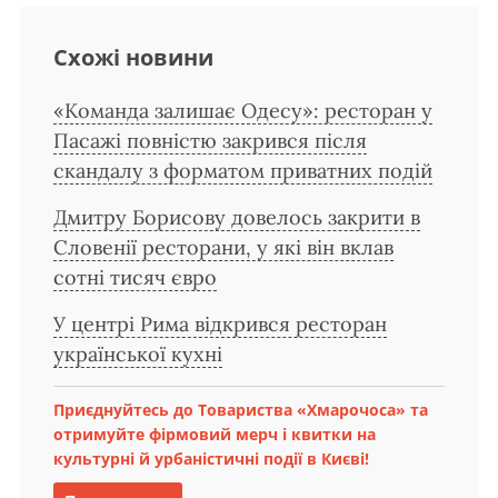
Схожі новини
«Команда залишає Одесу»: ресторан у
Пасажі повністю закрився після
скандалу з форматом приватних подій
Дмитру Борисову довелось закрити в
Словенії ресторани, у які він вклав
сотні тисяч євро
У центрі Рима відкрився ресторан
української кухні
Приєднуйтесь до Товариства «Хмарочоса» та
отримуйте фірмовий мерч і квитки на
культурні й урбаністичні події в Києві!