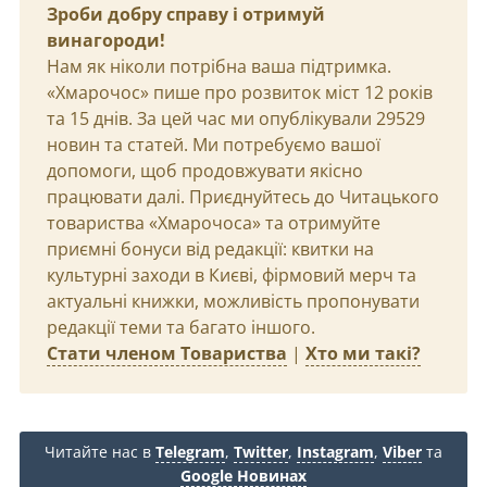
Зроби добру справу і отримуй
винагороди!
Нам як ніколи потрібна ваша підтримка.
«Хмарочос» пише про розвиток міст 12 років
та 15 днів. За цей час ми опублікували 29529
новин та статей. Ми потребуємо вашої
допомоги, щоб продовжувати якісно
працювати далі. Приєднуйтесь до Читацького
товариства «Хмарочоса» та отримуйте
приємні бонуси від редакції: квитки на
культурні заходи в Києві, фірмовий мерч та
актуальні книжки, можливість пропонувати
редакції теми та багато іншого.
Стати членом Товариства
|
Хто ми такі?
Читайте нас в
Telegram
,
Twitter
,
Instagram
,
Viber
та
Google Новинах