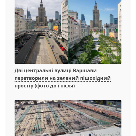
Дві центральні вулиці Варшави
перетворили на зелений пішохідний
простір (фото до і після)