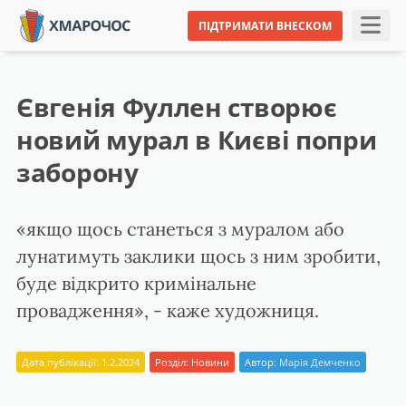
ПІДТРИМАТИ ВНЕСКОМ
Євгенія Фуллен створює
новий мурал в Києві попри
заборону
«якщо щось станеться з муралом або
лунатимуть заклики щось з ним зробити,
буде відкрито кримінальне
провадження», - каже художниця.
Дата публікації: 1.2.2024
Розділ:
Новини
Автор:
Марія Демченко