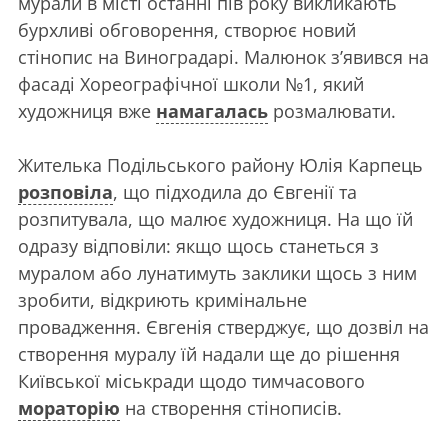
мурали в місті останні пів року викликають
бурхливі обговорення, створює новий
стінопис на Виноградарі. Малюнок зʼявився на
фасаді Хореографічної школи №1, який
художниця вже
намагалась
розмалювати.
Жителька Подільського району Юлія Карпець
розповіла
, що підходила до Євгенії та
розпитувала, що малює художниця. На що їй
одразу відповіли: якщо щось станеться з
муралом або лунатимуть заклики щось з ним
зробити, відкриють кримінальне
провадження. Євгенія стверджує, що дозвіл на
створення муралу їй надали ще до рішення
Київської міськради щодо тимчасового
мораторію
на створення стінописів.