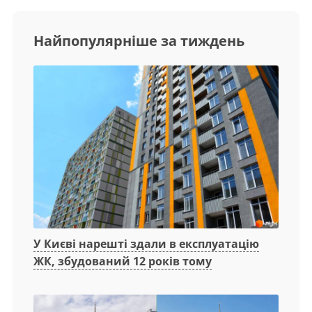
Найпопулярніше за тиждень
У Києві нарешті здали в експлуатацію
ЖК, збудований 12 років тому