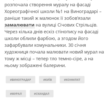
розпочала створення муралу на фасаді
Хореографічної школи №1 на Виноградарі –
раніше такий ж малюнок її зобовʼязали
замалювати
на вулиці Січових Стрільців.
Через кілька днів ескіз стінопису на фасаді
школи облили фарбою, а згодом його
зафарбували комунальники. 30 січня
художниця почала малювати новий мурал на
тому ж місці – тепер тло темно-сіре, а на
ньому зображені балерини.
#ВИНОГРАДАР
#КИЇВ
#КОНФЛІКТ
#МУРАЛ
#СКАНДАЛ