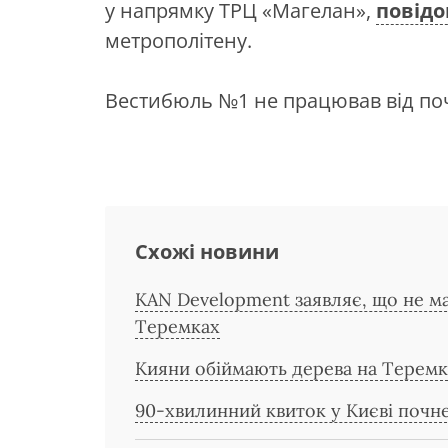
у напрямку ТРЦ «Магелан»,
повід
метрополітену.
Вестибюль №1 не працював від по
Схожі новини
KAN Development заявляє, що не ма
Теремках
Кияни обіймають дерева на Теремк
90-хвилинний квиток у Києві почне 