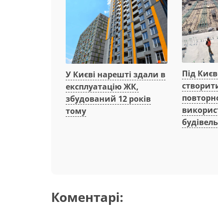
Під Киє
У Києві нарешті здали в
створит
експлуатацію ЖК,
повторн
збудований 12 років
викорис
тому
будівель
Коментарі: