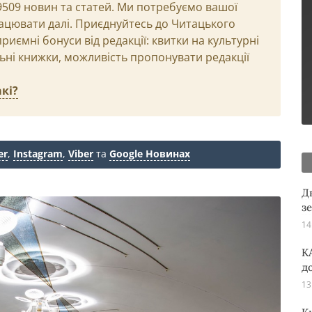
29509 новин та статей. Ми потребуємо вашої
ацювати далі. Приєднуйтесь до Читацького
иємні бонуси від редакції: квитки на культурні
льні книжки, можливість пропонувати редакції
кі?
er
,
Instagram
,
Viber
та
Google Новинах
Д
з
14
K
д
13