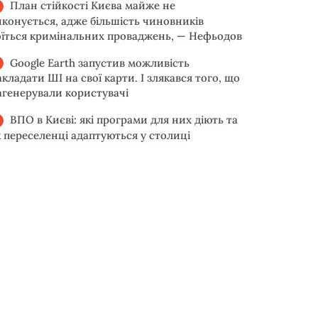
План стійкості Києва майже не
иконується, адже більшість чиновників
оїться кримінальних проваджень, — Нефьодов
Google Earth запустив можливість
акладати ШІ на свої карти. І злякався того, що
агенерували користувачі
ВПО в Києві: які програми для них діють та
к переселенці адаптуються у столиці