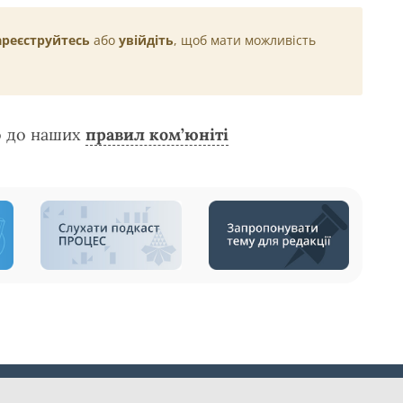
ареєструйтесь
або
увійдіть
, щоб мати можливість
о до наших
правил ком’юніті