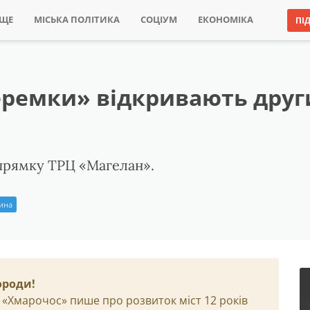
ИЩЕ
МІСЬКА ПОЛІТИКА
СОЦІУМ
ЕКОНОМІКА
ПІ
еремки» відкривають други
апрямку ТРЦ «Магелан».
рина
ороди!
 «Хмарочос» пише про розвиток міст 12 років