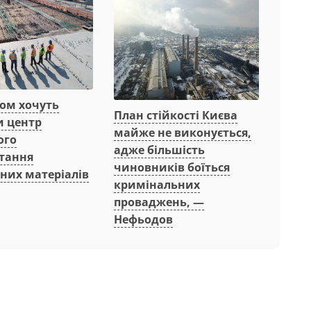
вом хочуть
План стійкості Києва
и центр
майже не виконується,
ого
адже більшість
тання
чиновників боїться
них матеріалів
кримінальних
проваджень, —
Нефьодов