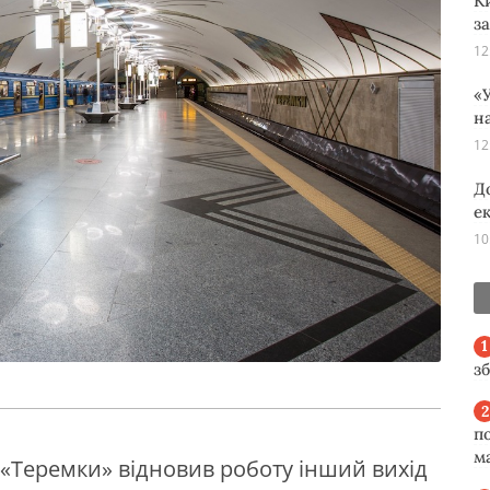
К
з
12
«У
н
12
Д
е
10
з
п
м
 «Теремки» відновив роботу інший вихід