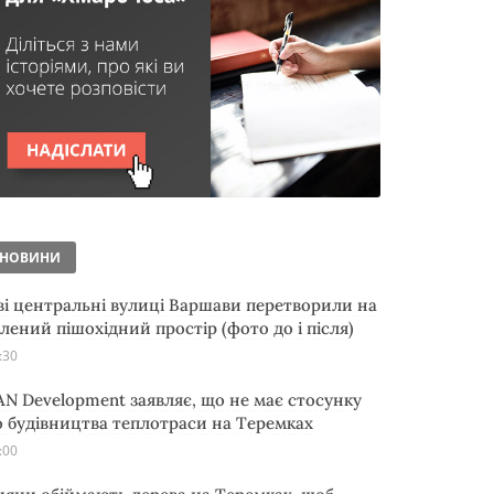
НОВИНИ
ві центральні вулиці Варшави перетворили на
елений пішохідний простір (фото до і після)
:30
AN Development заявляє, що не має стосунку
о будівництва теплотраси на Теремках
:00