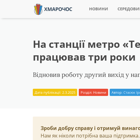
НОВИНИ
СЕРЕДОВ
На станції метро «Т
працював три роки
Відновив роботу другий вихід у н
Дата публікації: 2.3.2025
Розділ:
Новини
Автор:
Стасюк І
Зроби добру справу і отримуй винаг
Нам як ніколи потрібна ваша підтримка.