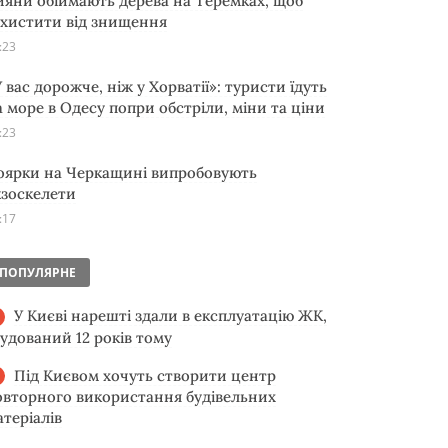
ияни обіймають дерева на Теремках, щоб
ахистити від знищення
:23
 вас дорожче, ніж у Хорватії»: туристи їдуть
а море в Одесу попри обстріли, міни та ціни
:23
оярки на Черкащині випробовують
кзоскелети
:17
ПОПУЛЯРНЕ
У Києві нарешті здали в експлуатацію ЖК,
будований 12 років тому
Під Києвом хочуть створити центр
овторного використання будівельних
атеріалів