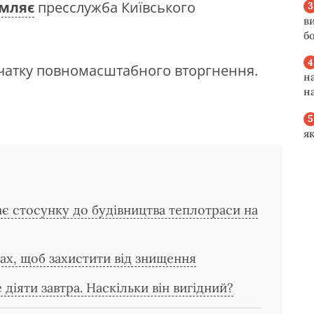
омляє
пресслужба Київського
в
б
чатку повномасштабного вторгнення.
н
н
я
є стосунку до будівництва теплотраси на
ах, щоб захистити від знищення
діяти завтра. Наскільки він вигідний?