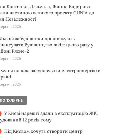
іна Костенко, Джамала, Жанна Кадирова
тали частиною великого проєкту GUNIA до
ня Незалежності
Серпня 2026
 Львові забудовники продовжують
інансувати будівництво шкіл: цього разу у
айоні Рясне-2
Серпня 2026
умунія почала закуповувати електроенергію в
раїні
Серпня 2026
ПОПУЛЯРНЕ
У Києві нарешті здали в експлуатацію ЖК,
будований 12 років тому
Під Києвом хочуть створити центр