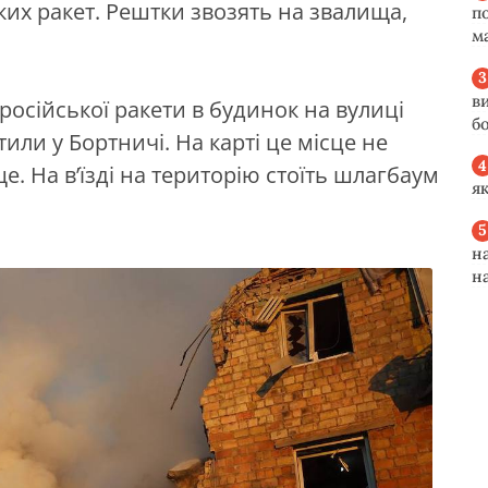
их ракет. Рештки звозять на звалища,
п
м
в
російської ракети в будинок на вулиці
б
тили у Бортничі. На карті це місце не
е. На в’їзді на територію стоїть шлагбаум
я
н
н