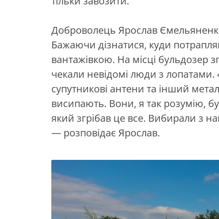
тільки завозити.
Доброволець Ярослав Ємельяненко
Бажаючи дізнатися, куди потрапля
вантажівкою. На місці бульдозер з
чекали невідомі люди з лопатами. 
супутникові антени та інший мета
висипають. Вони, я так розумію, бул
який згрібав це все. Вибирали з на
— розповідає Ярослав.