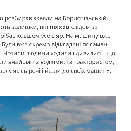
 розбирав завали на Бориспільській.
ють залишки, він
поїхав
слідом за
грібав ковшем усе в яр. На машину вже
«Були вже окремо відкладені поламані
л. Чотири людини ходили і дивились, що
и знайомі і з водіями, і з трактористом,
валу якісь речі і йшли до своїх машин»,