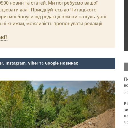
29500 новин та статей. Ми потребуємо вашої
ацювати далі. Приєднуйтесь до Читацького
иємні бонуси від редакції: квитки на культурні
льні книжки, можливість пропонувати редакції
кі?
er
,
Instagram
,
Viber
та
Google Новинах
П
в
5 
В
з
п
5 