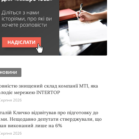
НОВИНИ
овністю знищений склад компанії MTI, яка
олодіє мережею INTERTOP
Серпня 2026
італій Кличко відзвітував про підготовку до
ими. Нещодавно депутати стверджували, що
лан виконаний лише на 6%
Серпня 2026