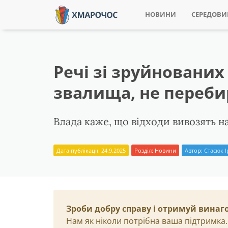
НОВИНИ
СЕРЕДОВ
Речі зі зруйнованих
звалища, не переби
Влада каже, що відходи вивозять н
Дата публікації: 24.9.2025
Розділ:
Новини
Автор:
Стасюк 
Зроби добру справу і отримуй винаг
Нам як ніколи потрібна ваша підтримка.