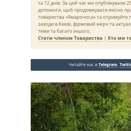
та 12 днів. За цей час ми опублікували 
допомоги, щоб продовжувати якісно пр
товариства «Хмарочоса» та отримуйте пр
заходи в Києві, фірмовий мерч та актуа
теми та багато іншого.
Стати членом Товариства
|
Хто ми та
Читайте нас в
Telegram
,
Twitt