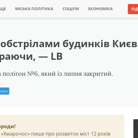
ИЩЕ
МІСЬКА ПОЛІТИКА
СОЦІУМ
ЕКОНОМІКА
ПІ
 обстрілами будинків Києв
раючи, — LB
а полігон №6, який із липня закритий.
Ірина
ороди!
 «Хмарочос» пише про розвиток міст 12 років