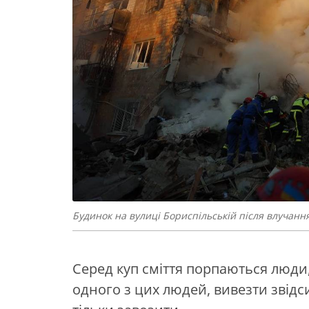
Будинок на вулиці Бориспільській після влучанн
Серед куп сміття порпаються люди,
одного з цих людей, вивезти звід