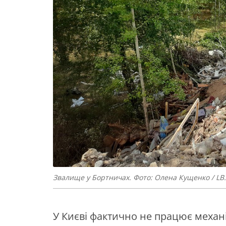
Звалище у Бортничах. Фото: Олена Кущенко / LB
У Києві фактично не працює механіз