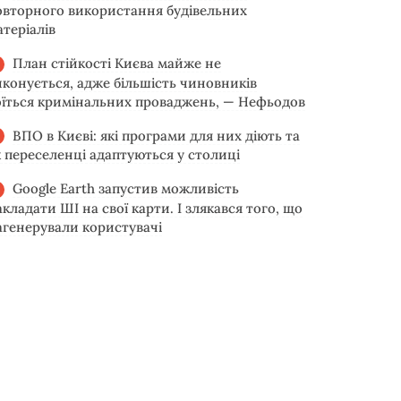
овторного використання будівельних
атеріалів
План стійкості Києва майже не
иконується, адже більшість чиновників
оїться кримінальних проваджень, — Нефьодов
ВПО в Києві: які програми для них діють та
к переселенці адаптуються у столиці
Google Earth запустив можливість
акладати ШІ на свої карти. І злякався того, що
агенерували користувачі