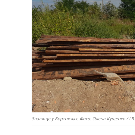
Звалище у Бортничах. Фото: Олена Кущенко / LB