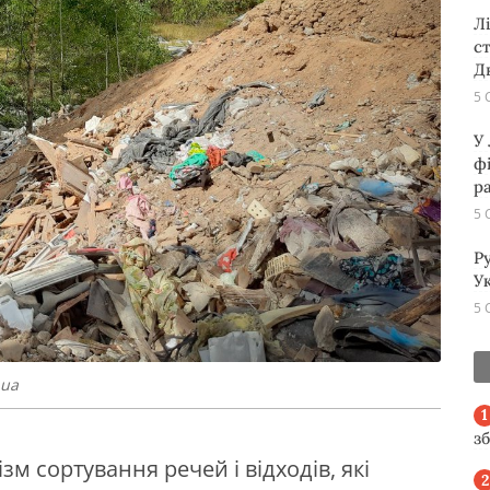
Л
с
Д
5 
У
ф
р
5 
Р
Ук
5 
.ua
з
м сортування речей і відходів, які