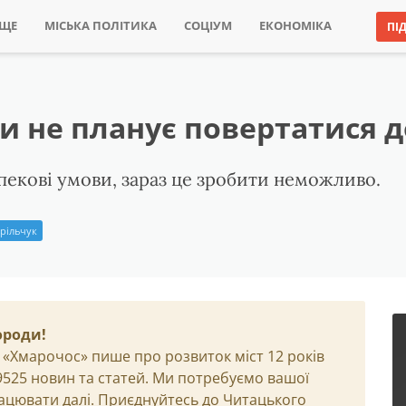
ИЩЕ
МІСЬКА ПОЛІТИКА
СОЦІУМ
ЕКОНОМІКА
ПІ
 не планує повертатися д
зпекові умови, зараз це зробити неможливо.
рільчук
ороди!
 «Хмарочос» пише про розвиток міст 12 років
29525 новин та статей. Ми потребуємо вашої
ацювати далі. Приєднуйтесь до Читацького