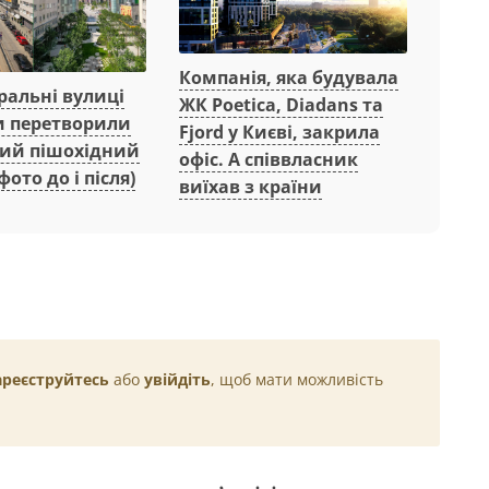
Компанія, яка будувала
ральні вулиці
ЖК Poetica, Diadans та
 перетворили
Fjord у Києві, закрила
ний пішохідний
офіс. А співвласник
фото до і після)
виїхав з країни
ареєструйтесь
або
увійдіть
, щоб мати можливість