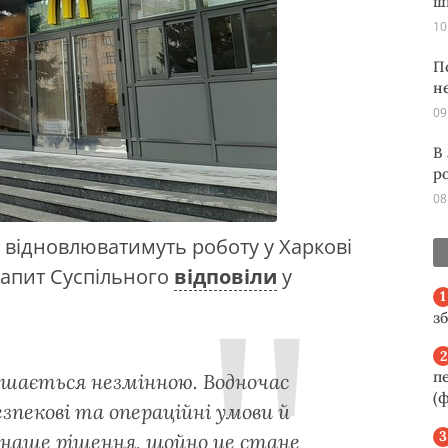
ш
10
П
н
09
В
р
08
відновлюватимуть роботу у Харкові
запит Суспільного
відповіли
у
з
п
ишається незмінною. Водночас
(ф
пекові та операційні умови й
 наше рішення, щойно це стане