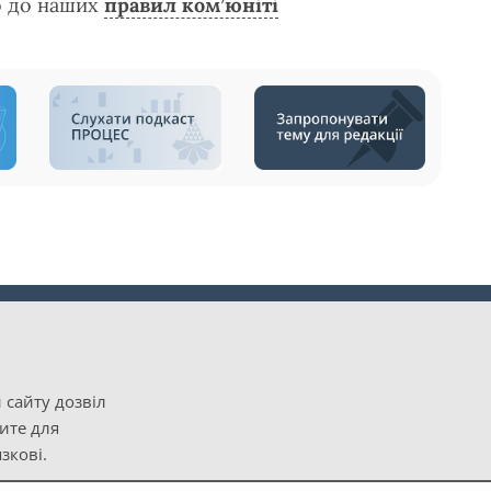
о до наших
правил ком’юніті
 сайту дозвіл
рите для
зкові.