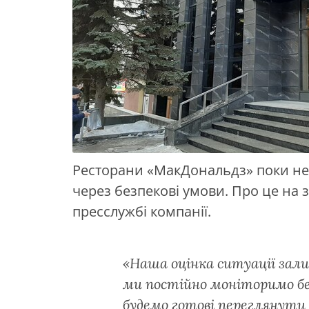
Ресторани «МакДональдз» поки не 
через безпекові умови. Про це на 
пресслужбі компанії.
«Наша оцінка ситуації зал
ми постійно моніторимо без
будемо готові переглянути