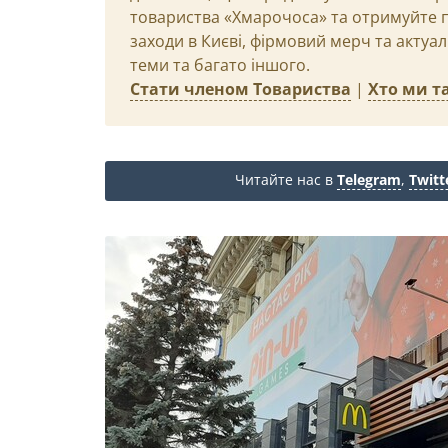
товариства «Хмарочоса» та отримуйте пр
заходи в Києві, фірмовий мерч та актуа
теми та багато іншого.
Стати членом Товариства
|
Хто ми та
Читайте нас в
Telegram
,
Twitt