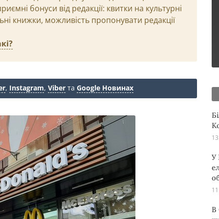
иємні бонуси від редакції: квитки на культурні
льні книжки, можливість пропонувати редакції
кі?
er
,
Instagram
,
Viber
та
Google Новинах
Б
К
13
У
е
о
11
В