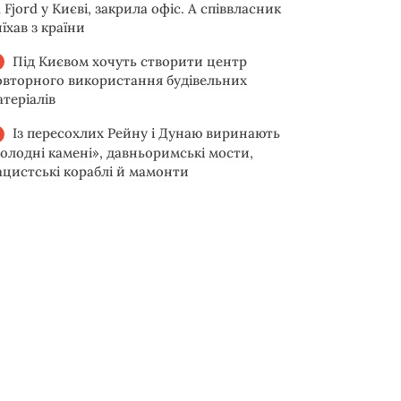
 Fjord у Києві, закрила офіс. А співвласник
їхав з країни
Під Києвом хочуть створити центр
овторного використання будівельних
атеріалів
Із пересохлих Рейну і Дунаю виринають
голодні камені», давньоримські мости,
ацистські кораблі й мамонти