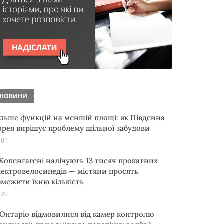
НОВИНИ
ільше функцій на меншій площі: як Південна
орея вирішує проблему щільної забудови
:01
 Копенгагені налічують 13 тисяч прокатних
лектровелосипедів — містяни просять
бмежити їхню кількість
:20
 Онтаріо відмовилися від камер контролю