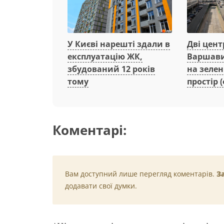
Дві цент
У Києві нарешті здали в
Варшави
експлуатацію ЖК,
на зеле
збудований 12 років
простір (
тому
Коментарі:
Вам доступний лише перегляд коментарів.
З
додавати свої думки.