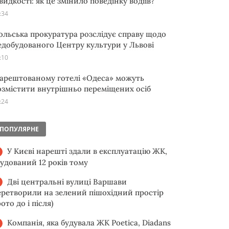
видкості: як це змінило поведінку водіїв?
:34
ольська прокуратура розслідує справу щодо
едобудованого Центру культури у Львові
:10
 арештованому готелі «Одеса» можуть
озмістити внутрішньо переміщених осіб
:24
ПОПУЛЯРНЕ
У Києві нарешті здали в експлуатацію ЖК,
будований 12 років тому
Дві центральні вулиці Варшави
еретворили на зелений пішохідний простір
ото до і після)
Компанія, яка будувала ЖК Poetica, Diadans