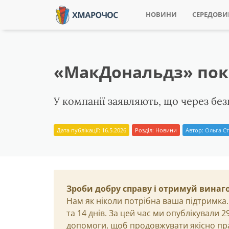
НОВИНИ
СЕРЕДОВ
«МакДональдз» поки
У компанії заявляють, що через бе
Дата публікації: 16.5.2026
Розділ:
Новини
Автор:
Ольга Ст
Зроби добру справу і отримуй винаг
Нам як ніколи потрібна ваша підтримка.
та 14 днів. За цей час ми опублікували 
допомоги, щоб продовжувати якісно пр