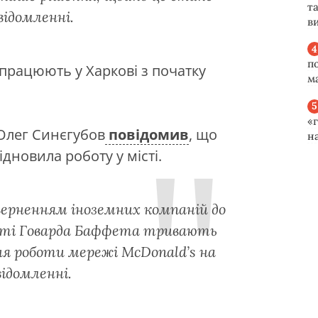
та
відомленні.
ви
п
працюють у Харкові з початку
м
«
Олег Синєгубов
повідомив
, що
н
дновила роботу у місті.
верненням іноземних компаній до
асті Говарда Баффета тривають
ня роботи мережі McDonald’s на
відомленні.