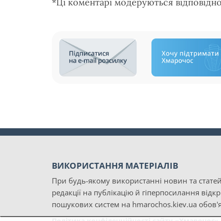
*Ці коментарі модеруються відповідн
ВИКОРИСТАННЯ МАТЕРІАЛІВ
При будь-якому використанні новин та статей
редакції на публікацію й гіперпосилання відк
пошукових систем на hmarochos.kiev.ua обов'я
Політика конфіденційності сайту «Хмарочос»