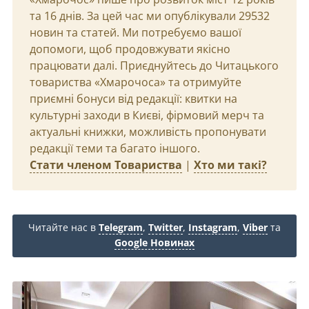
та 16 днів. За цей час ми опублікували 29532
новин та статей. Ми потребуємо вашої
допомоги, щоб продовжувати якісно
працювати далі. Приєднуйтесь до Читацького
товариства «Хмарочоса» та отримуйте
приємні бонуси від редакції: квитки на
культурні заходи в Києві, фірмовий мерч та
актуальні книжки, можливість пропонувати
редакції теми та багато іншого.
Стати членом Товариства
|
Хто ми такі?
Читайте нас в
Telegram
,
Twitter
,
Instagram
,
Viber
та
Google Новинах