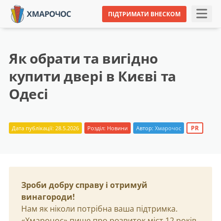
ПІДТРИМАТИ ВНЕСКОМ
Як обрати та вигідно
купити двері в Києві та
Одесі
PR
Дата публікації: 28.5.2026
Розділ:
Новини
Автор:
Хмарочос
Зроби добру справу і отримуй
винагороди!
Нам як ніколи потрібна ваша підтримка.
«Хмарочос» пише про розвиток міст 12 років