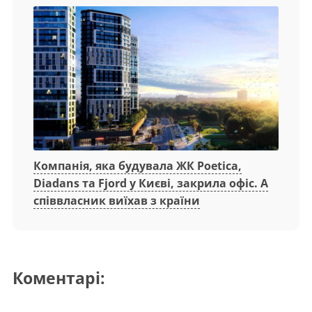
Компанія, яка будувала ЖК Poetica,
Diadans та Fjord у Києві, закрила офіс. А
співвласник виїхав з країни
Коментарі: