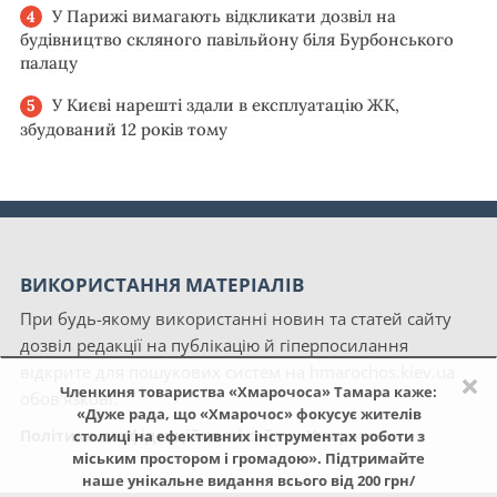
У Парижі вимагають відкликати дозвіл на
будівництво скляного павільйону біля Бурбонського
палацу
У Києві нарешті здали в експлуатацію ЖК,
збудований 12 років тому
ВИКОРИСТАННЯ МАТЕРІАЛІВ
При будь-якому використанні новин та статей сайту
дозвіл редакції на публікацію й гіперпосилання
відкрите для пошукових систем на hmarochos.kiev.ua
×
Членкиня товариства «Хмарочоса» Тамара каже:
обов'язкові.
«Дуже рада, що «Хмарочос» фокусує жителів
Політика конфіденційності сайту «Хмарочос»
столиці на ефективних інструментах роботи з
міським простором і громадою». Підтримайте
наше унікальне видання всього від 200 грн/