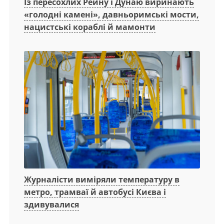
Із пересохлих Рейну і Дунаю виринають
«голодні камені», давньоримські мости,
нацистські кораблі й мамонти
Журналісти виміряли температуру в
метро, трамваї й автобусі Києва і
здивувалися