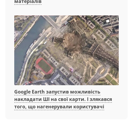
матеріалів
Google Earth запустив можливість
накладати ШІ на свої карти. І злякався
того, що нагенерували користувачі