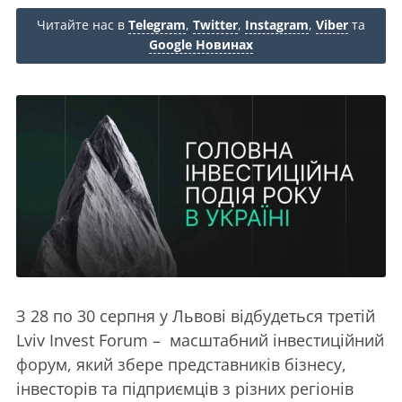
Читайте нас в
Telegram
,
Twitter
,
Instagram
,
Viber
та
Google Новинах
З 28 по 30 серпня у Львові відбудеться третій
Lviv Invest Forum – масштабний інвестиційний
форум, який збере представників бізнесу,
інвесторів та підприємців з різних регіонів